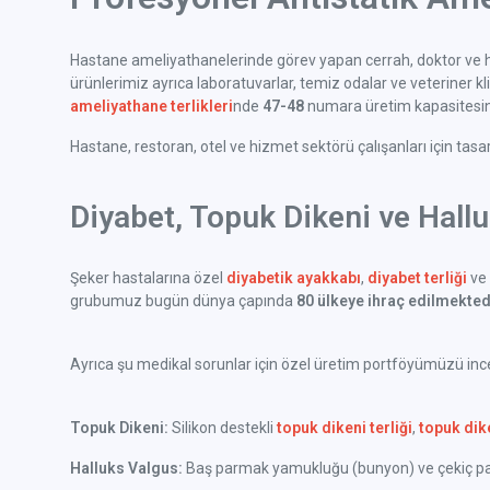
Hastane ameliyathanelerinde görev yapan cerrah, doktor ve h
ürünlerimiz ayrıca laboratuvarlar, temiz odalar ve veteriner klini
ameliyathane terlikleri
nde
47-48
numara üretim kapasitesine
Hastane, restoran, otel ve hizmet sektörü çalışanları için tas
Diyabet, Topuk Dikeni ve Hall
Şeker hastalarına özel
diyabetik ayakkabı
,
diyabet terliği
ve 
grubumuz bugün dünya çapında
80 ülkeye ihraç edilmekted
Ayrıca şu medikal sorunlar için özel üretim portföyümüzü incel
Topuk Dikeni:
Silikon destekli
topuk dikeni terliği
,
topuk dik
Halluks Valgus:
Baş parmak yamukluğu (bunyon) ve çekiç parm