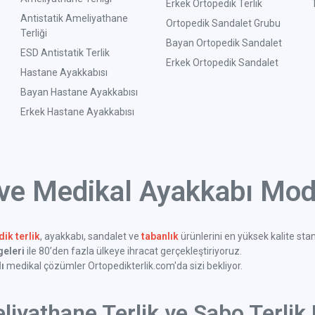
Erkek Ortopedik Terlik
Antistatik Ameliyathane
Ortopedik Sandalet Grubu
Terliği
Bayan Ortopedik Sandalet
ESD Antistatik Terlik
Erkek Ortopedik Sandalet
Hastane Ayakkabısı
Bayan Hastane Ayakkabısı
Erkek Hastane Ayakkabısı
 ve Medikal Ayakkabı Mode
ik terlik
, ayakkabı, sandalet ve
tabanlık
ürünlerini en yüksek kalite sta
geleri
ile 80’den fazla ülkeye ihracat gerçekleştiriyoruz.
ı
medikal çözümler Ortopedikterlik.com'da sizi bekliyor.
liyathane Terlik ve Sabo Terlik 