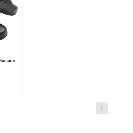
 Hastane
1