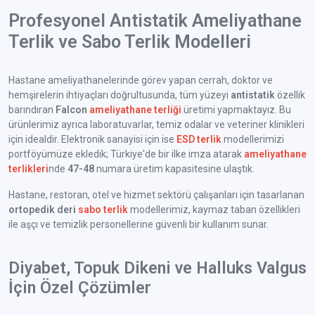
Profesyonel Antistatik Ameliyathane
Terlik ve Sabo Terlik Modelleri
Hastane ameliyathanelerinde görev yapan cerrah, doktor ve
hemşirelerin ihtiyaçları doğrultusunda, tüm yüzeyi
antistatik
özellik
barındıran
Falcon
ameliyathane terliği
üretimi yapmaktayız. Bu
ürünlerimiz ayrıca laboratuvarlar, temiz odalar ve veteriner klinikleri
için idealdir. Elektronik sanayisi için ise
ESD terlik
modellerimizi
portföyümüze ekledik; Türkiye'de bir ilke imza atarak
ameliyathane
terlikleri
nde
47-48
numara üretim kapasitesine ulaştık.
Hastane, restoran, otel ve hizmet sektörü çalışanları için tasarlanan
ortopedik deri
sabo terlik
modellerimiz, kaymaz taban özellikleri
ile aşçı ve temizlik personellerine güvenli bir kullanım sunar.
Diyabet, Topuk Dikeni ve Halluks Valgus
İçin Özel Çözümler