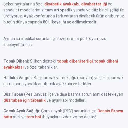
Şeker hastalarına özel
diyabetik ayakkabı
,
diyabet terliği
ve
sandalet modellerimizi
tam ortopedik
yapıda ve titiz bir el işçiliği ile
üretiyoruz. Ayak konforunda fark yaratan diyabetik ürün grubumuz
bugün dünya çapında
80 ülkeye ihraç edilmektedir
.
Ayrıca şu medikal sorunlar için özel üretim portföyümüzü
inceleyebilirsiniz:
Topuk Dikeni:
Silikon destekli
topuk dikeni terliği
,
topuk dikeni
ayakkabısı
ve özel tabanlıklar.
Halluks Valgus:
Baş parmak yamukluğu (bunyon) ve çekiç parmak
sorunlarına yönelik anatomik ayakkabı ve terlikler.
Düz Taban (Pes Cavus):
İçe ve dışa basma sorunlarını destekleyen
düz taban için tabanlık
ve ayakkabı modelleri.
Çocuk Ayak Sağlığı:
Çarpık ayak (PEV) sorunları için
Dennis Brown
botu
ateli ve
ters bot
ihtiyaçlarınızda uzman desteği.