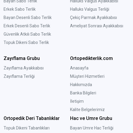
Bayan Sabo Terlik
Halluks Valgus Ayakkabısı
Erkek Sabo Terlik
Halluks Valgus Terliği
Bayan Desenli Sabo Terlik
Çekiç Parmak Ayakkabısı
Erkek Desenli Sabo Terlik
Ameliyat Sonrası Ayakkabısı
Güvenlik Atkılı Sabo Terlik
Topuk Dikeni Sabo Terlik
Zayıflama Grubu
Ortopedikterlik.com
Zayıflama Ayakkabısı
Anasayfa
Zayıflama Terliği
Müşteri Hizmetleri
Hakkımızda
Banka Bilgileri
İletişim
Kalite Belgelerimiz
Ortopedik Deri Tabanlıklar
Hac ve Umre Grubu
Topuk Dikeni Tabanlıkları
Bayan Umre Hac Terliği