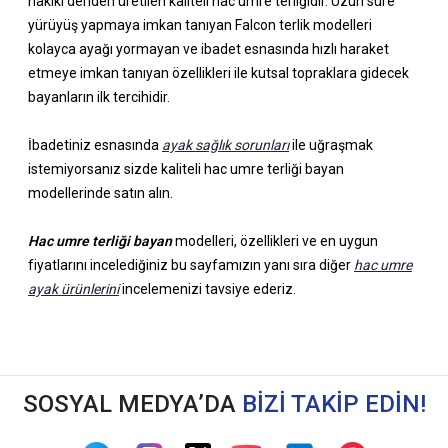
hakiki deriden üretilen kaliteli hac umre terliğidir. Uzun süre
yürüyüş yapmaya imkan tanıyan Falcon terlik modelleri
kolayca ayağı yormayan ve ibadet esnasında hızlı haraket
etmeye imkan tanıyan özellikleri ile kutsal topraklara gidecek
bayanların ilk tercihidir.
İbadetiniz esnasında
ayak sağlık sorunları
ile uğraşmak
istemiyorsanız sizde kaliteli hac umre terliği bayan
modellerinde satın alın.
Hac umre terliği bayan
modelleri, özellikleri ve en uygun
fiyatlarını incelediğiniz bu sayfamızın yanı sıra diğer
hac umre
ayak ürünlerini
incelemenizi tavsiye ederiz.
SOSYAL MEDYA’DA
BİZİ TAKİP EDİN!