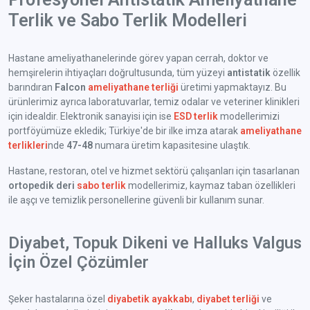
Terlik ve Sabo Terlik Modelleri
Hastane ameliyathanelerinde görev yapan cerrah, doktor ve
hemşirelerin ihtiyaçları doğrultusunda, tüm yüzeyi
antistatik
özellik
barındıran
Falcon
ameliyathane terliği
üretimi yapmaktayız. Bu
ürünlerimiz ayrıca laboratuvarlar, temiz odalar ve veteriner klinikleri
için idealdir. Elektronik sanayisi için ise
ESD terlik
modellerimizi
portföyümüze ekledik; Türkiye'de bir ilke imza atarak
ameliyathane
terlikleri
nde
47-48
numara üretim kapasitesine ulaştık.
Hastane, restoran, otel ve hizmet sektörü çalışanları için tasarlanan
ortopedik deri
sabo terlik
modellerimiz, kaymaz taban özellikleri
ile aşçı ve temizlik personellerine güvenli bir kullanım sunar.
Diyabet, Topuk Dikeni ve Halluks Valgus
İçin Özel Çözümler
Şeker hastalarına özel
diyabetik ayakkabı
,
diyabet terliği
ve