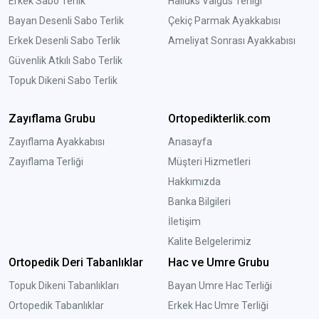
Erkek Sabo Terlik
Halluks Valgus Terliği
Bayan Desenli Sabo Terlik
Çekiç Parmak Ayakkabısı
Erkek Desenli Sabo Terlik
Ameliyat Sonrası Ayakkabısı
Güvenlik Atkılı Sabo Terlik
Topuk Dikeni Sabo Terlik
Zayıflama Grubu
Ortopedikterlik.com
Zayıflama Ayakkabısı
Anasayfa
Zayıflama Terliği
Müşteri Hizmetleri
Hakkımızda
Banka Bilgileri
İletişim
Kalite Belgelerimiz
Ortopedik Deri Tabanlıklar
Hac ve Umre Grubu
Topuk Dikeni Tabanlıkları
Bayan Umre Hac Terliği
Ortopedik Tabanlıklar
Erkek Hac Umre Terliği