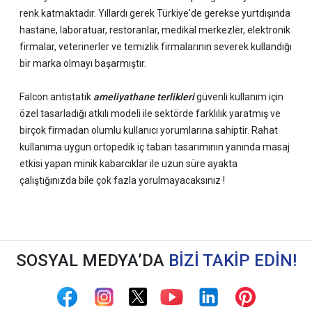
renk katmaktadır. Yıllardı gerek Türkiye'de gerekse yurtdışında
hastane, laboratuar, restoranlar, medikal merkezler, elektronik
firmalar, veterinerler ve temizlik firmalarının severek kullandığı
bir marka olmayı başarmıştır.
Falcon antistatik
ameliyathane terlikleri
güvenli kullanım için
özel tasarladığı atkılı modeli ile sektörde farklılık yaratmış ve
birçok firmadan olumlu kullanıcı yorumlarına sahiptir. Rahat
kullanıma uygun ortopedik iç taban tasarımının yanında masaj
etkisi yapan minik kabarcıklar ile uzun süre ayakta
çalıştığınızda bile çok fazla yorulmayacaksınız !
Rahatlığın yanı sıra kullanıldığı alanlar düşünüldüğünde hijyenik
olarakda iddialı olan Falcon
ameliyathane terlikleri
90
derecede makinada yıkanabilir. Mikrop ve bakteri
SOSYAL MEDYA’DA
BİZİ TAKİP EDİN!
barındırmayan hammaddesinin yanı sıra 134 derecede Flash
sterilizasyonda 3,5 dak. ve 121 derecede sterilizyonda 15 dak.
otoklavlanması durumunda uzun süreler kullanım imkanı