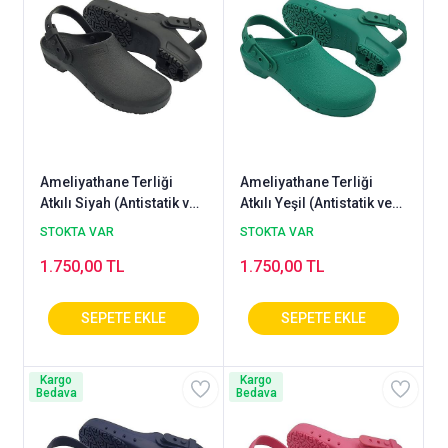
Atkılı antistatik ameliyathane terliği modellerimizin yanı
sıra atkısız
ve
antistatik ameliyathane terliği
esd terlik
kategorilerimize göz atmayı unutmayınız. Sipariş
vermeden önce sizde mutlaka antistatik değer ölçüm
görsellerini firmalardan talep ediniz.
Ameliyathane Terliği
Ameliyathane Terliği
Atkılı Siyah (Antistatik ve
Atkılı Yeşil (Antistatik ve
Otoklavlanabilir)
Otoklavlanabilir)
STOKTA VAR
STOKTA VAR
1.750,00 TL
1.750,00 TL
Kargo
Kargo
Bedava
Bedava