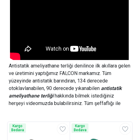
Antistatik ameliyathane terliği denilince ilk akıllara gelen
ve üretimini yaptığımız FALCON markamız. Tüm
yüzeyinde antistatik barındıran, 134 derecede
otoklavlanabilen, 90 derecede yıkanabilen
antistatik
ameliyathane terliği
hakkında bilmek istediğiniz
herşeyi videomuzda bulabilirsiniz. Tüm şeffaflığı ile
anlatılmış videomuzda ürün özellikleri, esd antistatik
ölçüm cihazlarımız ile antistatik testi,
ameliyathane
renk seçenekleri, esd terlik görselleri ve atkılı
terliği
Kargo
Kargo
Bedava
Bedava
atkısız ameliyathane terliği modelleri anlatılmaktadır.