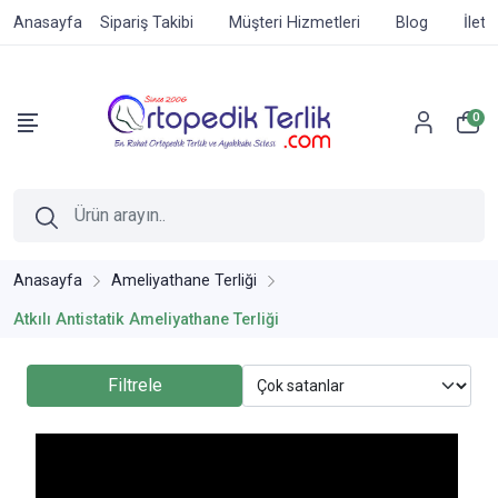
Anasayfa
Sipariş Takibi
Müşteri Hizmetleri
Blog
İleti
0
Anasayfa
Ameliyathane Terliği
Atkılı Antistatik Ameliyathane Terliği
Filtrele