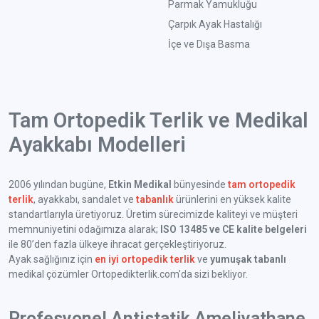
Parmak Yamukluğu
Çarpık Ayak Hastalığı
İçe ve Dışa Basma
Tam Ortopedik Terlik ve Medikal
Ayakkabı Modelleri
2006 yılından bugüne,
Etkin Medikal
bünyesinde
tam ortopedik
terlik
, ayakkabı, sandalet ve
tabanlık
ürünlerini en yüksek kalite
standartlarıyla üretiyoruz. Üretim sürecimizde kaliteyi ve müşteri
memnuniyetini odağımıza alarak;
ISO 13485 ve CE kalite belgeleri
ile 80’den fazla ülkeye ihracat gerçekleştiriyoruz.
Ayak sağlığınız için
en iyi ortopedik terlik
ve
yumuşak tabanlı
medikal çözümler Ortopedikterlik.com'da sizi bekliyor.
Profesyonel Antistatik Ameliyathane