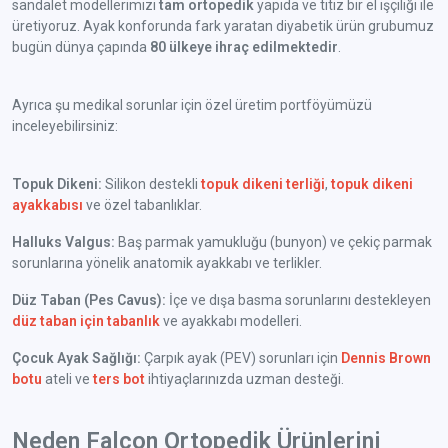
sandalet modellerimizi
tam ortopedik
yapıda ve titiz bir el işçiliği ile
üretiyoruz. Ayak konforunda fark yaratan diyabetik ürün grubumuz
bugün dünya çapında
80 ülkeye ihraç edilmektedir
.
Ayrıca şu medikal sorunlar için özel üretim portföyümüzü
inceleyebilirsiniz:
Topuk Dikeni:
Silikon destekli
topuk dikeni terliği
,
topuk dikeni
ayakkabısı
ve özel tabanlıklar.
Halluks Valgus:
Baş parmak yamukluğu (bunyon) ve çekiç parmak
sorunlarına yönelik anatomik ayakkabı ve terlikler.
Düz Taban (Pes Cavus):
İçe ve dışa basma sorunlarını destekleyen
düz taban için tabanlık
ve ayakkabı modelleri.
Çocuk Ayak Sağlığı:
Çarpık ayak (PEV) sorunları için
Dennis Brown
botu
ateli ve
ters bot
ihtiyaçlarınızda uzman desteği.
Neden Falcon Ortopedik Ürünlerini