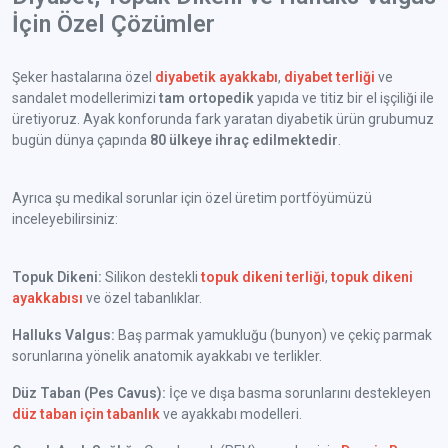
İçin Özel Çözümler
Şeker hastalarına özel
diyabetik ayakkabı
,
diyabet terliği
ve
sandalet modellerimizi
tam ortopedik
yapıda ve titiz bir el işçiliği ile
üretiyoruz. Ayak konforunda fark yaratan diyabetik ürün grubumuz
bugün dünya çapında
80 ülkeye ihraç edilmektedir
.
Ayrıca şu medikal sorunlar için özel üretim portföyümüzü
inceleyebilirsiniz:
Topuk Dikeni:
Silikon destekli
topuk dikeni terliği
,
topuk dikeni
ayakkabısı
ve özel tabanlıklar.
Halluks Valgus:
Baş parmak yamukluğu (bunyon) ve çekiç parmak
sorunlarına yönelik anatomik ayakkabı ve terlikler.
Düz Taban (Pes Cavus):
İçe ve dışa basma sorunlarını destekleyen
düz taban için tabanlık
ve ayakkabı modelleri.