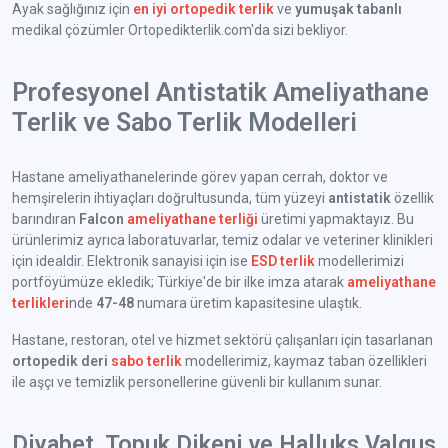
Ayak sağlığınız için
en iyi ortopedik terlik
ve
yumuşak tabanlı
medikal çözümler Ortopedikterlik.com'da sizi bekliyor.
Profesyonel Antistatik Ameliyathane
Terlik ve Sabo Terlik Modelleri
Hastane ameliyathanelerinde görev yapan cerrah, doktor ve
hemşirelerin ihtiyaçları doğrultusunda, tüm yüzeyi
antistatik
özellik
barındıran
Falcon
ameliyathane terliği
üretimi yapmaktayız. Bu
ürünlerimiz ayrıca laboratuvarlar, temiz odalar ve veteriner klinikleri
için idealdir. Elektronik sanayisi için ise
ESD terlik
modellerimizi
portföyümüze ekledik; Türkiye'de bir ilke imza atarak
ameliyathane
terlikleri
nde
47-48
numara üretim kapasitesine ulaştık.
Hastane, restoran, otel ve hizmet sektörü çalışanları için tasarlanan
ortopedik deri
sabo terlik
modellerimiz, kaymaz taban özellikleri
ile aşçı ve temizlik personellerine güvenli bir kullanım sunar.
Diyabet, Topuk Dikeni ve Halluks Valgus