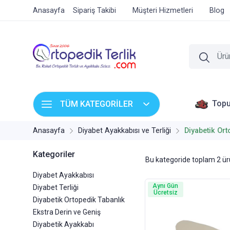
Anasayfa
Sipariş Takibi
Müşteri Hizmetleri
Blog
Topu
TÜM KATEGORİLER
Anasayfa
Diyabet Ayakkabısı ve Terliği
Diyabetik Ort
Kategoriler
Bu kategoride toplam
2
ürü
Diyabet Ayakkabısı
Aynı Gün
Diyabet Terliği
Ücretsiz
Diyabetik Ortopedik Tabanlık
Ekstra Derin ve Geniş
Diyabetik Ayakkabı