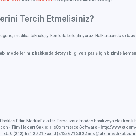
rini Tercih Etmelisiniz?
güne, medikal teknolojiyi konforla birleştiriyoruz. Halk arasında
ortaped
kabı modellerimiz hakkında detaylı bilgi ve sipariş için bizimle hemen
if hakları Etkin Medikal' e aittir. Firma izni olmadan basılı veya elektroni
alcon - Tüm Hakları Saklıdır. eCommerce Software - http://www.etkin
TEL: 0 (212) 671 20 21 Fax: 0 (212) 671 20 22 info@etkinmedikal.com