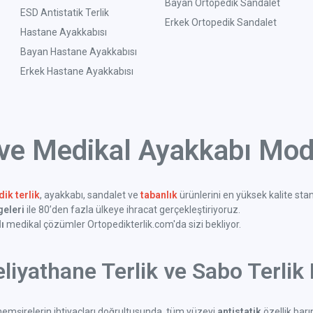
Bayan Ortopedik Sandalet
ESD Antistatik Terlik
Erkek Ortopedik Sandalet
Hastane Ayakkabısı
Bayan Hastane Ayakkabısı
Erkek Hastane Ayakkabısı
 ve Medikal Ayakkabı Mode
ik terlik
, ayakkabı, sandalet ve
tabanlık
ürünlerini en yüksek kalite sta
geleri
ile 80’den fazla ülkeye ihracat gerçekleştiriyoruz.
ı
medikal çözümler Ortopedikterlik.com'da sizi bekliyor.
liyathane Terlik ve Sabo Terlik 
emşirelerin ihtiyaçları doğrultusunda, tüm yüzeyi
antistatik
özellik bar