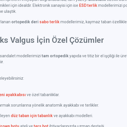
kleri için idealdir. Elektronik sanayisi için ise
ESD terlik
modellerimizi po
 ulaştık.
arlanan
ortopedik deri
sabo terlik
modellerimiz, kaymaz taban özellikleri 
uks Valgus İçin Özel Çözümler
sandalet modellerimizi
tam ortopedik
yapıda ve titiz bir el işçiliği il
ir
.
eyebilirsiniz:
eni ayakkabısı
ve özel tabanlıklar.
ak sorunlarına yönelik anatomik ayakkabı ve terlikler.
kleyen
düz taban için tabanlık
ve ayakkabı modelleri.
Brown botu
ateli ve
ters bot
ihtiyaçlarınızda uzman desteği.