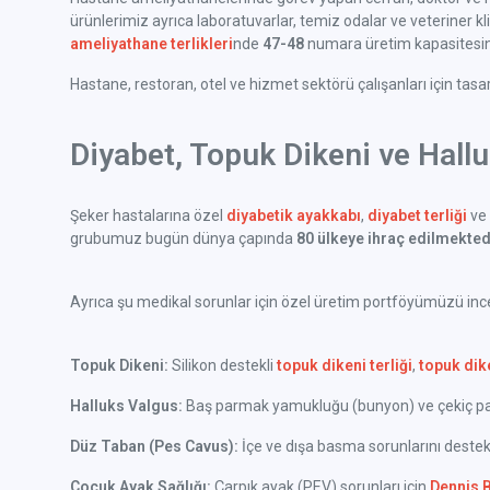
ürünlerimiz ayrıca laboratuvarlar, temiz odalar ve veteriner klini
ameliyathane terlikleri
nde
47-48
numara üretim kapasitesine
Hastane, restoran, otel ve hizmet sektörü çalışanları için tas
Diyabet, Topuk Dikeni ve Hall
Şeker hastalarına özel
diyabetik ayakkabı
,
diyabet terliği
ve 
grubumuz bugün dünya çapında
80 ülkeye ihraç edilmekted
Ayrıca şu medikal sorunlar için özel üretim portföyümüzü incel
Topuk Dikeni:
Silikon destekli
topuk dikeni terliği
,
topuk dik
Halluks Valgus:
Baş parmak yamukluğu (bunyon) ve çekiç parm
Düz Taban (Pes Cavus):
İçe ve dışa basma sorunlarını deste
Çocuk Ayak Sağlığı:
Çarpık ayak (PEV) sorunları için
Dennis 