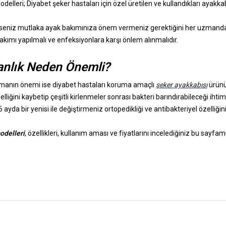
delleri; Diyabet şeker hastaları için özel üretilen ve kullandıkları ayakkabı
 iseniz mutlaka ayak bakımınıza önem vermeniz gerektiğini her uzmanda
akımı yapılmalı ve enfeksiyonlara karşı önlem alınmalıdır.
anlık Neden Önemli?
manın önemi ise diyabet hastaları koruma amaçlı
şeker ayakkabısı
ürünü
ini kaybetip çeşitli kirlenmeler sonrası bakteri barındırabileceği ihtimali 
6 ayda bir yenisi ile değiştirmeniz ortopedikliği ve antibakteriyel özelliği
odelleri
, özellikleri, kullanım aması ve fiyatlarını incelediğiniz bu sayfam