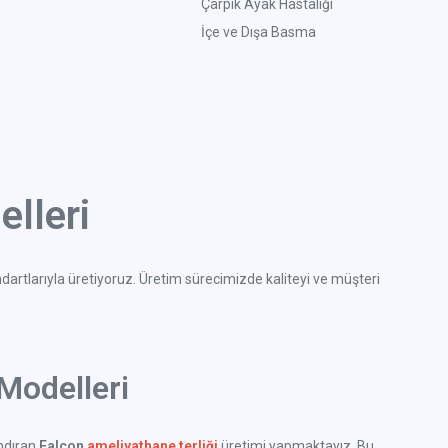
Çarpık Ayak Hastalığı
İçe ve Dışa Basma
lleri
ndartlarıyla üretiyoruz. Üretim sürecimizde kaliteyi ve müşteri
Modelleri
ındıran
Falcon
ameliyathane terliği
üretimi yapmaktayız. Bu