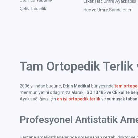
Starflex Tabanlık
Erkek Hac Umre Ayakkabısı
Çelik Tabanlık
Hac ve Umre Sandaletleri
Tam Ortopedik Terlik
2006 yılından bugüne,
Etkin Medikal
bünyesinde
tam ortoped
memnuniyetini odağımıza alarak;
ISO 13485 ve CE kalite bel
Ayak sağlığınız için
en iyi ortopedik terlik
ve
yumuşak tabanl
Profesyonel Antistatik Ame
Hastane ameliyathanelerinde görev yapan cerrah, doktor ve h