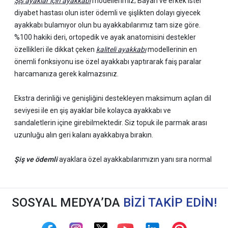
Şiş ayaklar için ayakkabı
modellerimiz; Bayan ve erkek ister
diyabet hastası olun ister ödemli ve şişlikten dolayı giyecek
ayakkabı bulamıyor olun bu ayakkabılarımız tam size göre.
%100 hakiki deri, ortopedik ve ayak anatomisini destekler
özellikleri ile dikkat çeken
kaliteli ayakkabı
modellerinin en
önemli fonksiyonu ise özel ayakkabı yaptırarak faiş paralar
harcamanıza gerek kalmazsınız.
Ekstra derinliği ve genişliğini destekleyen maksimum açılan dil
seviyesi ile en şiş ayaklar bile kolayca ayakkabı ve
sandaletlerin içine girebilmektedir. Siz topuk ile parmak arası
uzunluğu alın geri kalanı ayakkabıya bırakın.
Şiş ve ödemli
ayaklara özel ayakkabılarımızın yanı sıra normal
ayaklar için ürettiğimiz
diyabet ayakkabısı
modellerimizi
inceleyebilirsiniz.
SOSYAL MEDYA’DA
BİZİ TAKİP EDİN!