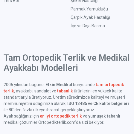
Ters Bot
Şeker Hastalığı
Parmak Yamukluğu
Çarpık Ayak Hastalığı
İçe ve Dışa Basma
Tam Ortopedik Terlik ve Medikal
Ayakkabı Modelleri
2006 yılından bugüne,
Etkin Medikal
bünyesinde
tam ortopedik
terlik
, ayakkabı, sandalet ve
tabanlık
ürünlerini en yüksek kalite
standartlarıyla üretiyoruz. Üretim sürecimizde kaliteyi ve müşteri
memnuniyetini odağımıza alarak;
ISO 13485 ve CE kalite belgeleri
ile 80’den fazla ülkeye ihracat gerçekleştiriyoruz.
Ayak sağlığınız için
en iyi ortopedik terlik
ve
yumuşak tabanlı
medikal çözümler Ortopedikterlik.com'da sizi bekliyor.