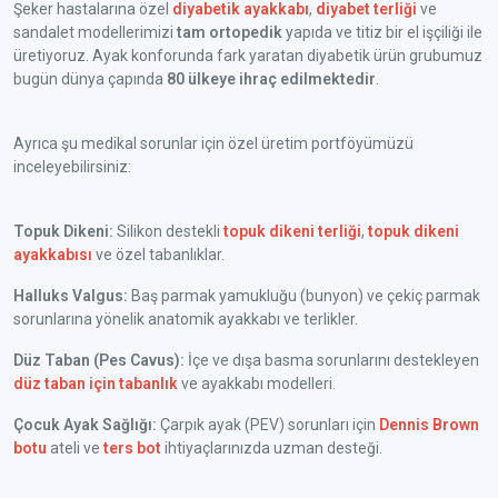
Şeker hastalarına özel
diyabetik ayakkabı
,
diyabet terliği
ve
sandalet modellerimizi
tam ortopedik
yapıda ve titiz bir el işçiliği ile
üretiyoruz. Ayak konforunda fark yaratan diyabetik ürün grubumuz
bugün dünya çapında
80 ülkeye ihraç edilmektedir
.
Ayrıca şu medikal sorunlar için özel üretim portföyümüzü
inceleyebilirsiniz:
Topuk Dikeni:
Silikon destekli
topuk dikeni terliği
,
topuk dikeni
ayakkabısı
ve özel tabanlıklar.
Halluks Valgus:
Baş parmak yamukluğu (bunyon) ve çekiç parmak
sorunlarına yönelik anatomik ayakkabı ve terlikler.
Düz Taban (Pes Cavus):
İçe ve dışa basma sorunlarını destekleyen
düz taban için tabanlık
ve ayakkabı modelleri.
Çocuk Ayak Sağlığı:
Çarpık ayak (PEV) sorunları için
Dennis Brown
botu
ateli ve
ters bot
ihtiyaçlarınızda uzman desteği.