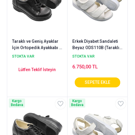
Taraklı ve Geniş Ayaklar
Erkek Diyabet Sandaleti
İçin Ortopedik Ayakkabı -
Beyaz ODS110B (Taraklı,
ODDG06S
Şiş ve Ödemli Ayaklara)
STOKTA VAR
STOKTA VAR
6.750,00 TL
Lütfen Teklif İsteyin
Kargo
Kargo
Bedava
Bedava