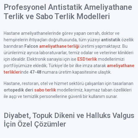
Profesyonel Antistatik Ameliyathane
Terlik ve Sabo Terlik Modelleri
Hastane ameliyathanelerinde görev yapan cerrah, doktor ve
hemşirelerin ihtiyaçları doğrultusunda, tüm yüzeyi
antistatik
özellik
barındıran
Falcon
ameliyathane terliği
üretimi yapmaktayız. Bu
ürünlerimiz ayrıca laboratuvarlar, temiz odalar ve veteriner klinikleri
için idealdir. Elektronik sanayisi için ise
ESD terlik
modellerimizi
portföyümüze ekledik; Türkiye'de bir ilke imza atarak
ameliyathane
terlikleri
nde
47-48
numara üretim kapasitesine ulaştık.
Hastane, restoran, otel ve hizmet sektörü çalışanları için tasarlanan
ortopedik deri
sabo terlik
modellerimiz, kaymaz taban özellikleri
ile aşçı ve temizlik personellerine güvenli bir kullanım sunar.
Diyabet, Topuk Dikeni ve Halluks Valgus
İçin Özel Çözümler