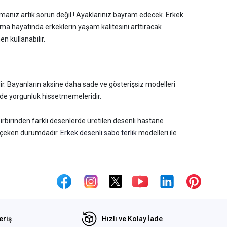
manız artık sorun değil ! Ayaklarınız bayram edecek..Erkek
ışma hayatında erkeklerin yaşam kalitesini arttıracak
en kullanabilir.
rdir. Bayanların aksine daha sade ve gösterişsiz modelleri
inde yorgunluk hissetmemeleridir.
irbirinden farklı desenlerde üretilen desenli hastane
 çeken durumdadır.
Erkek desenli sabo terlik
modelleri ile
klı sabo terlik değerlendirmesi yapmaktadırlar. Ancak
 terliklere göre çok daha düşüktür. Bu yüzden fiyat odaklı
ok fazla tehlikelidir.
eriş
Hızlı ve Kolay İade