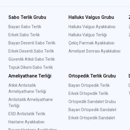
un olarak üretilmeyen hastane terlikleri ayağın ihtiyacı olan kavislere 
çe basma, dışa basma,
topuk dikeni
gibi ayak sağlık sorunları doğurmaktad
Sabo Terlik Grubu
Halluks Valgus Grubu
rleme sonucunda ayaklarda mantar oluşumuna sebebiyet verebilir. Bu yüzd
Bayan Sabo Terlik
Halluks Valgus Ayakkabısı
Erkek Sabo Terlik
Halluks Valgus Terliği
/ Gizle
Bayan Desenli Sabo Terlik
Çekiç Parmak Ayakkabısı
Erkek Desenli Sabo Terlik
Ameliyat Sonrası Ayakkabısı
Güvenlik Atkılı Sabo Terlik
Topuk Dikeni Sabo Terlik
Ameliyathane Terliği
Ortopedik Terlik Grubu
Atkılı Antistatik
Bayan Ortopedik Terlik
Ameliyathane Terliği
Erkek Ortopedik Terlik
Antistatik Ameliyathane
Ortopedik Sandalet Grubu
Terliği
Bayan Ortopedik Sandalet
ESD Antistatik Terlik
Erkek Ortopedik Sandalet
Hastane Ayakkabısı