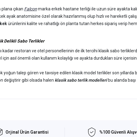
ön plana çıkan
Falcon
marka erkek hastane terliği ile uzun süre ayakta kal
rkek ayak anatomisine özel olarak hazırlanmış olup hızlı ve hareketli çal
rkek
ürünlerini kalite ve rahatlığı ön planta tutan herkes sipariş verip hem
ik Delikli Sabo Terlikler
ı
kadar restoran ve otel personellerinin de ilk tercihi klasik sabo terlikle
 için asıl önemli olan kullanım kolaylığı ve ayakta durdukları süre içeris
 yoğun talep gören ve tavsiye edilen klasik model terlikler son yıllarda b
yön değiştirir gibi olsada halen
klasik sabo terlik modelleri
bu alanda başı
topedik ve deri özellikleri ile rahatlığın sembolü olmuştur.
atı Kadar Kullanım Rahatlığına da Önem Verilmeli !
r ayak sağlıklarına önem vermeden terlik seçimi yapmakta olup
f
iyat oda
ri ucuz olması bakımından tercih edilmesinin yanında kullanım süresi deri
nleri uzun sürede çok daha maliyetli olmakla beraber sağlık açısından da ç
Orjinal Ürün Garantisi
%100 Güvenli Alışv