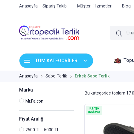
Anasayfa
Sipariş Takibi
Müşteri Hizmetleri
Blog
Topu
TÜM KATEGORİLER
Anasayfa
Sabo Terlik
Erkek Sabo Terlik
Marka
Bu kategoride toplam
17
ü
Mr.Falcon
Kargo
Bedava
Fiyat Aralığı
2500 TL - 5000 TL