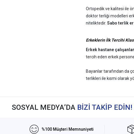
Ortopedik ve kalitesi ile 
doktor terliği modelleri e
niteliktedir.
Sabo terlik e
Erkeklerin İlk Tercihi Klas
Erkek hastane çalışanlar
tercih eden erkek personel
Bayanlar tarafından da çok
terlikleri ile kısmi olarak 
farklılık yaratan falcon or
Hastane Terliklerinde Fiy
SOSYAL MEDYA’DA
BİZİ TAKİP EDİN!
Genelde erkek kullanıcıla
kalitesiz suni deri ürünle
alınan
hastane terliği
ürü
%100 Müşteri Memnuniyeti