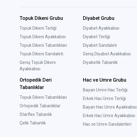
Erkek ayak anatomisine uyg
meydan vermekte buda i
Topuk Dikeni Grubu
Diyabet Grubu
terleme yapmakta ve bu te
önem arz etmektedir.
Topuk Dikeni Terliği
Diyabet Ayakkabısı
?
Topuk Dikeni Ayakkabısı
Diyabet Terliği
Yazının Devamını Oku 
Topuk Dikeni Tabanlıkları
Diyabet Sandaleti
Topuk Dikeni Sandaleti
Geniş Diyabet Ayakkabısı
Geniş Topuk Dikeni
Diyabetik Tabanlık
Ayakkabısı
Ortopedik Deri
Hac ve Umre Grubu
Tabanlıklar
Bayan Umre Hac Terliği
Topuk Dikeni Tabanlıkları
Erkek Hac Umre Terliği
Ortopedik Tabanlıklar
Bayan Hac Umre Ayakkabısı
Starflex Tabanlık
Erkek Hac Umre Ayakkabısı
Çelik Tabanlık
Hac ve Umre Sandaletleri