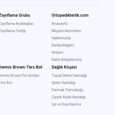
sahip olmayacağı için çeşitli yürüyüş bozukluklarına
ır. Ayrıca ucuz fiyatlı suni deri terlik modelleri çok
Zayıflama Grubu
Ortopedikterlik.com
en kaliteli ve deri terlik seçimi ayak sağlığı için çok
Zayıflama Ayakkabısı
Anasayfa
Zayıflama Terliği
Müşteri Hizmetleri
Hakkımızda
Banka Bilgileri
İletişim
Kalite Belgelerimiz
Dennis Brown-Ters Bot
Sağlık Köşesi
Dennis Brown Pev Botları
Topuk Dikeni Hastalığı
Ters Bot
Şeker Hastalığı
Parmak Yamukluğu
Çarpık Ayak Hastalığı
İçe ve Dışa Basma