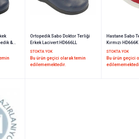
kek
Ortopedik Sabo Doktor Terliği
Hastane Sabo Te
edik &
Erkek Lacivert HD666LL
Kırmızı HD666K
Tasarım Taban)
STOKTA YOK
STOKTA YOK
temin
Bu ürün geçici olarak temin
Bu ürün geçici 
edilememektedir.
edilememektedi