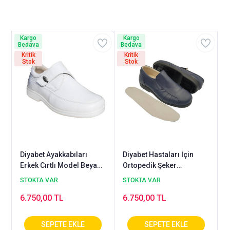
Kargo
Kargo
Bedava
Bedava
Kritik
Kritik
Stok
Stok
Diyabet Ayakkabıları
Diyabet Hastaları İçin
Erkek Cırtlı Model Beyaz
Ortopedik Şeker
OD51B (Deri ve
Ayakkabıları Erkek
STOKTA VAR
STOKTA VAR
Ortopedik)
Lacivert OD53L
6.750,00 TL
6.750,00 TL