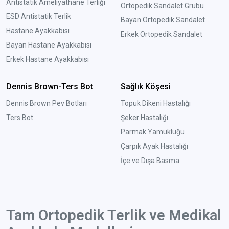
Antistatik Ameliyathane Terliği
Ortopedik Sandalet Grubu
ESD Antistatik Terlik
Bayan Ortopedik Sandalet
Hastane Ayakkabısı
Erkek Ortopedik Sandalet
Bayan Hastane Ayakkabısı
Erkek Hastane Ayakkabısı
Dennis Brown-Ters Bot
Sağlık Köşesi
Dennis Brown Pev Botları
Topuk Dikeni Hastalığı
Ters Bot
Şeker Hastalığı
Parmak Yamukluğu
Çarpık Ayak Hastalığı
İçe ve Dışa Basma
Tam Ortopedik Terlik ve Medikal