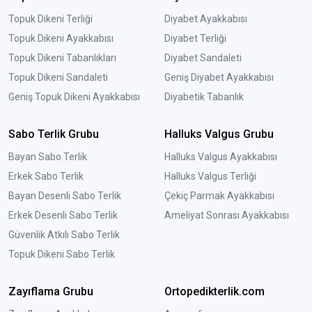
Topuk Dikeni Terliği
Diyabet Ayakkabısı
Topuk Dikeni Ayakkabısı
Diyabet Terliği
Topuk Dikeni Tabanlıkları
Diyabet Sandaleti
Topuk Dikeni Sandaleti
Geniş Diyabet Ayakkabısı
Geniş Topuk Dikeni Ayakkabısı
Diyabetik Tabanlık
Sabo Terlik Grubu
Halluks Valgus Grubu
Bayan Sabo Terlik
Halluks Valgus Ayakkabısı
Erkek Sabo Terlik
Halluks Valgus Terliği
Bayan Desenli Sabo Terlik
Çekiç Parmak Ayakkabısı
Erkek Desenli Sabo Terlik
Ameliyat Sonrası Ayakkabısı
Güvenlik Atkılı Sabo Terlik
Topuk Dikeni Sabo Terlik
Zayıflama Grubu
Ortopedikterlik.com