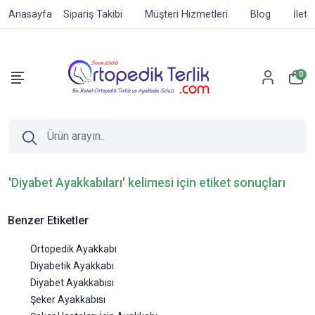
Anasayfa
Sipariş Takibi
Müşteri Hizmetleri
Blog
İleti
0
'Diyabet Ayakkabıları' kelimesi için etiket sonuçları
Benzer Etiketler
Ortopedik Ayakkabı
Diyabetik Ayakkabı
Diyabet Ayakkabısı
Şeker Ayakkabısı