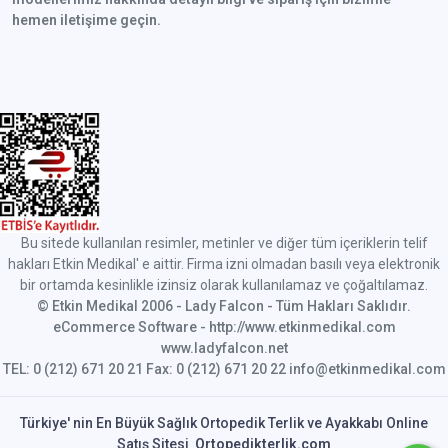
hemen iletişime geçin.
Bu sitede kullanılan resimler, metinler ve diğer tüm içeriklerin telif
hakları Etkin Medikal' e aittir. Firma izni olmadan basılı veya elektronik
bir ortamda kesinlikle izinsiz olarak kullanılamaz ve çoğaltılamaz.
© Etkin Medikal 2006 - Lady Falcon - Tüm Hakları Saklıdır.
eCommerce Software - http://www.etkinmedikal.com
www.ladyfalcon.net
TEL: 0 (212) 671 20 21 Fax: 0 (212) 671 20 22 info@etkinmedikal.com
Türkiye' nin En Büyük Sağlık Ortopedik Terlik ve Ayakkabı Online
Satış Sitesi
Ortopedikterlik.com