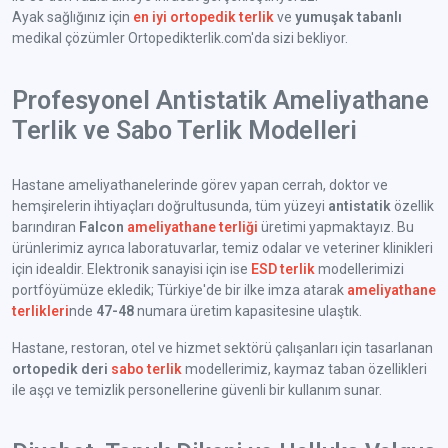
Ayak sağlığınız için
en iyi ortopedik terlik
ve
yumuşak tabanlı
medikal çözümler Ortopedikterlik.com'da sizi bekliyor.
Profesyonel Antistatik Ameliyathane
Terlik ve Sabo Terlik Modelleri
Hastane ameliyathanelerinde görev yapan cerrah, doktor ve
hemşirelerin ihtiyaçları doğrultusunda, tüm yüzeyi
antistatik
özellik
barındıran
Falcon
ameliyathane terliği
üretimi yapmaktayız. Bu
ürünlerimiz ayrıca laboratuvarlar, temiz odalar ve veteriner klinikleri
için idealdir. Elektronik sanayisi için ise
ESD terlik
modellerimizi
portföyümüze ekledik; Türkiye'de bir ilke imza atarak
ameliyathane
terlikleri
nde
47-48
numara üretim kapasitesine ulaştık.
Hastane, restoran, otel ve hizmet sektörü çalışanları için tasarlanan
ortopedik deri
sabo terlik
modellerimiz, kaymaz taban özellikleri
ile aşçı ve temizlik personellerine güvenli bir kullanım sunar.