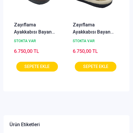
Zayıflama
Zayıflama
Ayakkabısı Bayan
Ayakkabısı Bayan
ZA-32F (Selülit ve
ZA-32J (Selülit ve
STOKTA VAR
STOKTA VAR
Zayıflama)
Zayıflama)
6.750,00 TL
6.750,00 TL
Ürün Etiketleri