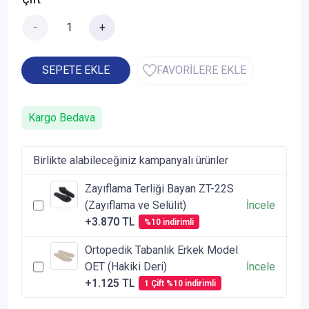
-
+
SEPETE EKLE
FAVORİLERE EKLE
Kargo Bedava
Birlikte alabileceğiniz kampanyalı ürünler
Zayıflama Terliği Bayan ZT-22S
(Zayıflama ve Selülit)
İncele
+3.870 TL
%10 indirimli
Ortopedik Tabanlık Erkek Model
OET (Hakiki Deri)
İncele
+1.125 TL
1 Çift %10 indirimli