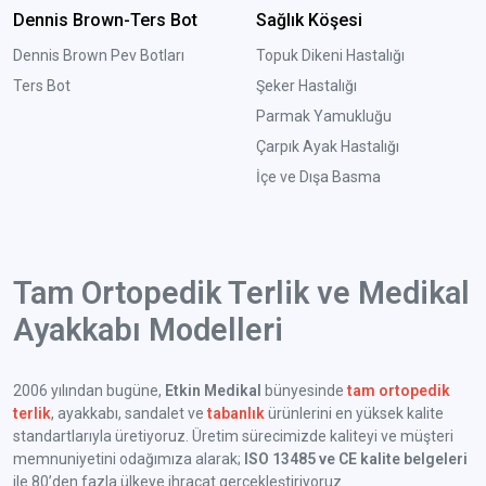
Dennis Brown-Ters Bot
Sağlık Köşesi
Dennis Brown Pev Botları
Topuk Dikeni Hastalığı
Ters Bot
Şeker Hastalığı
Parmak Yamukluğu
Çarpık Ayak Hastalığı
İçe ve Dışa Basma
Tam Ortopedik Terlik ve Medikal
Ayakkabı Modelleri
2006 yılından bugüne,
Etkin Medikal
bünyesinde
tam ortopedik
terlik
, ayakkabı, sandalet ve
tabanlık
ürünlerini en yüksek kalite
standartlarıyla üretiyoruz. Üretim sürecimizde kaliteyi ve müşteri
memnuniyetini odağımıza alarak;
ISO 13485 ve CE kalite belgeleri
ile 80’den fazla ülkeye ihracat gerçekleştiriyoruz.