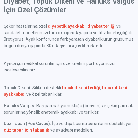
Diyabet, Topuk Dikeni ve Halluks Valgus
İçin Özel Çözümler
Şeker hastalarına özel
diyabetik ayakkabı
,
diyabet terliği
ve
sandalet modellerimizi
tam ortopedik
yapıda ve titiz bir el işçiliği ile
üretiyoruz. Ayak konforunda fark yaratan diyabetik ürün grubumuz
bugün dünya çapında
80 ülkeye ihraç edilmektedir
.
Ayrıca şu medikal sorunlar için özel üretim portföyümüzü
inceleyebilirsiniz:
Topuk Dikeni:
Silikon destekli
topuk dikeni terliği
,
topuk dikeni
ayakkabısı
ve özel tabanlıklar.
Halluks Valgus:
Baş parmak yamukluğu (bunyon) ve çekiç parmak
sorunlarına yönelik anatomik ayakkabı ve terlikler.
Düz Taban (Pes Cavus):
İçe ve dışa basma sorunlarını destekleyen
düz taban için tabanlık
ve ayakkabı modelleri.