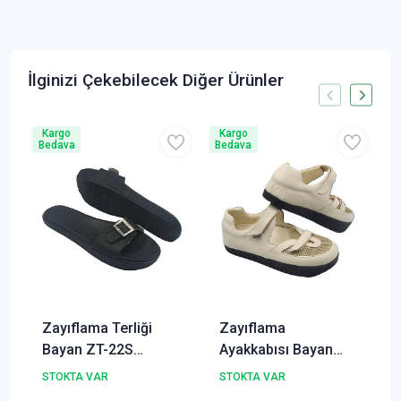
İlginizi Çekebilecek Diğer Ürünler
Kargo
Kargo
Bedava
Bedava
B
Zayıflama Terliği
Zayıflama
Bayan ZT-22S
Ayakkabısı Bayan
(Zayıflama ve
ZA-32J (Selülit ve
STOKTA VAR
STOKTA VAR
Selülit)
Zayıflama)