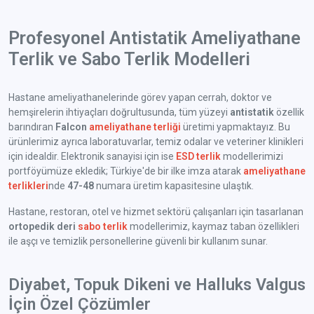
Profesyonel Antistatik Ameliyathane
Terlik ve Sabo Terlik Modelleri
Hastane ameliyathanelerinde görev yapan cerrah, doktor ve
hemşirelerin ihtiyaçları doğrultusunda, tüm yüzeyi
antistatik
özellik
barındıran
Falcon
ameliyathane terliği
üretimi yapmaktayız. Bu
ürünlerimiz ayrıca laboratuvarlar, temiz odalar ve veteriner klinikleri
için idealdir. Elektronik sanayisi için ise
ESD terlik
modellerimizi
portföyümüze ekledik; Türkiye'de bir ilke imza atarak
ameliyathane
terlikleri
nde
47-48
numara üretim kapasitesine ulaştık.
Hastane, restoran, otel ve hizmet sektörü çalışanları için tasarlanan
ortopedik deri
sabo terlik
modellerimiz, kaymaz taban özellikleri
ile aşçı ve temizlik personellerine güvenli bir kullanım sunar.
Diyabet, Topuk Dikeni ve Halluks Valgus
İçin Özel Çözümler