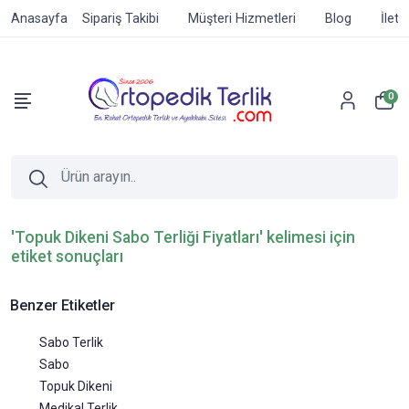
Anasayfa
Sipariş Takibi
Müşteri Hizmetleri
Blog
İleti
0
'Topuk Dikeni Sabo Terliği Fiyatları' kelimesi için
etiket sonuçları
Benzer Etiketler
Sabo Terlik
Sabo
Topuk Dikeni
Medikal Terlik