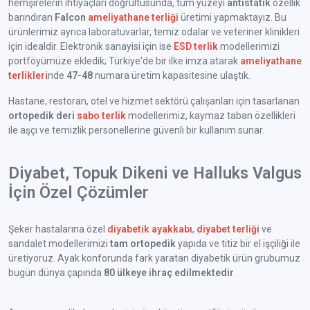
hemşirelerin ihtiyaçları doğrultusunda, tüm yüzeyi
antistatik
özellik
barındıran
Falcon
ameliyathane terliği
üretimi yapmaktayız. Bu
ürünlerimiz ayrıca laboratuvarlar, temiz odalar ve veteriner klinikleri
için idealdir. Elektronik sanayisi için ise
ESD terlik
modellerimizi
portföyümüze ekledik; Türkiye'de bir ilke imza atarak
ameliyathane
terlikleri
nde
47-48
numara üretim kapasitesine ulaştık.
Hastane, restoran, otel ve hizmet sektörü çalışanları için tasarlanan
ortopedik deri
sabo terlik
modellerimiz, kaymaz taban özellikleri
ile aşçı ve temizlik personellerine güvenli bir kullanım sunar.
Diyabet, Topuk Dikeni ve Halluks Valgus
İçin Özel Çözümler
Şeker hastalarına özel
diyabetik ayakkabı
,
diyabet terliği
ve
sandalet modellerimizi
tam ortopedik
yapıda ve titiz bir el işçiliği ile
üretiyoruz. Ayak konforunda fark yaratan diyabetik ürün grubumuz
bugün dünya çapında
80 ülkeye ihraç edilmektedir
.