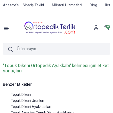
Anasayfa
Sipariş Takibi
Müşteri Hizmetleri
Blog
İleti
0
'Topuk Dikeni Ortopedik Ayakkabı' kelimesi için etiket
sonuçları
Benzer Etiketler
Topuk Dikeni
Topuk Dikeni Ürünleri
Topuk Dikeni Ayakkabıları
Topuk Acısı İçin Topuk Dikeni Ayakkabısı