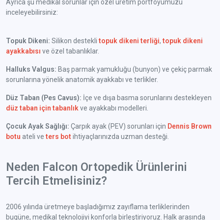
Ayrıca şu medikal sorunlar için özel üretim portföyümüzü
inceleyebilirsiniz:
Topuk Dikeni:
Silikon destekli
topuk dikeni terliği
,
topuk dikeni
ayakkabısı
ve özel tabanlıklar.
Halluks Valgus:
Baş parmak yamukluğu (bunyon) ve çekiç parmak
sorunlarına yönelik anatomik ayakkabı ve terlikler.
Düz Taban (Pes Cavus):
İçe ve dışa basma sorunlarını destekleyen
düz taban için tabanlık
ve ayakkabı modelleri.
Çocuk Ayak Sağlığı:
Çarpık ayak (PEV) sorunları için
Dennis Brown
botu
ateli ve
ters bot
ihtiyaçlarınızda uzman desteği.
Neden Falcon Ortopedik Ürünlerini
Tercih Etmelisiniz?
2006 yılında üretmeye başladığımız zayıflama terliklerinden
bugüne, medikal teknolojiyi konforla birleştiriyoruz. Halk arasında