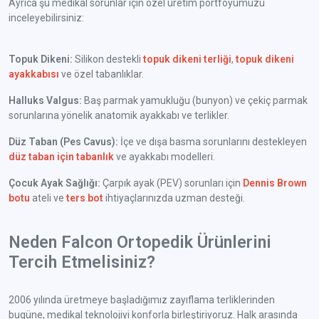
Ayrıca şu medikal sorunlar için özel üretim portföyümüzü
inceleyebilirsiniz:
Topuk Dikeni:
Silikon destekli
topuk dikeni terliği
,
topuk dikeni
ayakkabısı
ve özel tabanlıklar.
Halluks Valgus:
Baş parmak yamukluğu (bunyon) ve çekiç parmak
sorunlarına yönelik anatomik ayakkabı ve terlikler.
Düz Taban (Pes Cavus):
İçe ve dışa basma sorunlarını destekleyen
düz taban için tabanlık
ve ayakkabı modelleri.
Çocuk Ayak Sağlığı:
Çarpık ayak (PEV) sorunları için
Dennis Brown
botu
ateli ve
ters bot
ihtiyaçlarınızda uzman desteği.
Neden Falcon Ortopedik Ürünlerini
Tercih Etmelisiniz?
2006 yılında üretmeye başladığımız zayıflama terliklerinden
bugüne, medikal teknolojiyi konforla birleştiriyoruz. Halk arasında