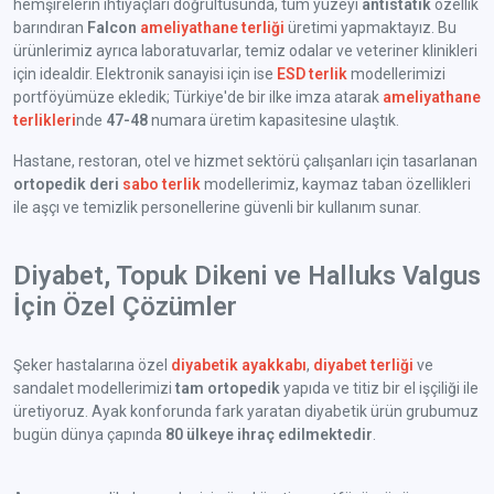
hemşirelerin ihtiyaçları doğrultusunda, tüm yüzeyi
antistatik
özellik
barındıran
Falcon
ameliyathane terliği
üretimi yapmaktayız. Bu
ürünlerimiz ayrıca laboratuvarlar, temiz odalar ve veteriner klinikleri
için idealdir. Elektronik sanayisi için ise
ESD terlik
modellerimizi
portföyümüze ekledik; Türkiye'de bir ilke imza atarak
ameliyathane
terlikleri
nde
47-48
numara üretim kapasitesine ulaştık.
Hastane, restoran, otel ve hizmet sektörü çalışanları için tasarlanan
ortopedik deri
sabo terlik
modellerimiz, kaymaz taban özellikleri
ile aşçı ve temizlik personellerine güvenli bir kullanım sunar.
Diyabet, Topuk Dikeni ve Halluks Valgus
İçin Özel Çözümler
Şeker hastalarına özel
diyabetik ayakkabı
,
diyabet terliği
ve
sandalet modellerimizi
tam ortopedik
yapıda ve titiz bir el işçiliği ile
üretiyoruz. Ayak konforunda fark yaratan diyabetik ürün grubumuz
bugün dünya çapında
80 ülkeye ihraç edilmektedir
.