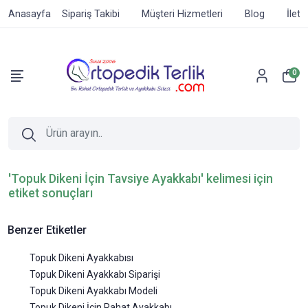
Anasayfa
Sipariş Takibi
Müşteri Hizmetleri
Blog
İleti
0
'Topuk Dikeni İçin Tavsiye Ayakkabı' kelimesi için
etiket sonuçları
Benzer Etiketler
Topuk Dikeni Ayakkabısı
Topuk Dikeni Ayakkabı Siparişi
Topuk Dikeni Ayakkabı Modeli
Topuk Dikeni İçin Rahat Ayakkabı