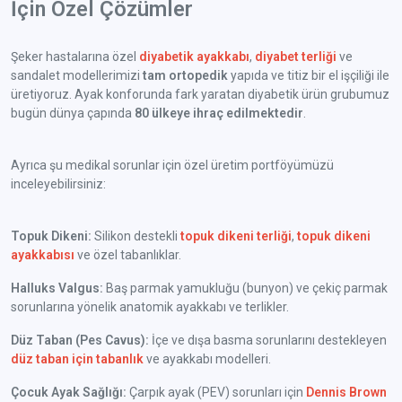
İçin Özel Çözümler
Şeker hastalarına özel
diyabetik ayakkabı
,
diyabet terliği
ve
sandalet modellerimizi
tam ortopedik
yapıda ve titiz bir el işçiliği ile
üretiyoruz. Ayak konforunda fark yaratan diyabetik ürün grubumuz
bugün dünya çapında
80 ülkeye ihraç edilmektedir
.
Ayrıca şu medikal sorunlar için özel üretim portföyümüzü
inceleyebilirsiniz:
Topuk Dikeni:
Silikon destekli
topuk dikeni terliği
,
topuk dikeni
ayakkabısı
ve özel tabanlıklar.
Halluks Valgus:
Baş parmak yamukluğu (bunyon) ve çekiç parmak
sorunlarına yönelik anatomik ayakkabı ve terlikler.
Düz Taban (Pes Cavus):
İçe ve dışa basma sorunlarını destekleyen
düz taban için tabanlık
ve ayakkabı modelleri.
Çocuk Ayak Sağlığı:
Çarpık ayak (PEV) sorunları için
Dennis Brown