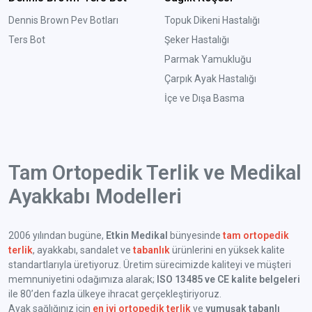
Dennis Brown Pev Botları
Topuk Dikeni Hastalığı
Ters Bot
Şeker Hastalığı
Parmak Yamukluğu
Çarpık Ayak Hastalığı
İçe ve Dışa Basma
Tam Ortopedik Terlik ve Medikal
Ayakkabı Modelleri
2006 yılından bugüne,
Etkin Medikal
bünyesinde
tam ortopedik
terlik
, ayakkabı, sandalet ve
tabanlık
ürünlerini en yüksek kalite
standartlarıyla üretiyoruz. Üretim sürecimizde kaliteyi ve müşteri
memnuniyetini odağımıza alarak;
ISO 13485 ve CE kalite belgeleri
ile 80’den fazla ülkeye ihracat gerçekleştiriyoruz.
Ayak sağlığınız için
en iyi ortopedik terlik
ve
yumuşak tabanlı