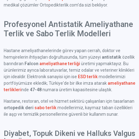
medikal çözümler Ortopedikterlik.com'da sizi bekliyor.
Profesyonel Antistatik Ameliyathane
Terlik ve Sabo Terlik Modelleri
Hastane ameliyathanelerinde görev yapan cerrah, doktor ve
hemşirelerin ihtiyaçları doğrultusunda, tüm yüzeyi
antistatik
özellik
barındıran
Falcon
ameliyathane terliği
üretimi yapmaktayız. Bu
ürünlerimiz ayrıca laboratuvarlar, temiz odalar ve veteriner klinikleri
için idealdir. Elektronik sanayisi için ise
ESD terlik
modellerimizi
portföyümüze ekledik; Türkiye'de bir ilke imza atarak
ameliyathane
terlikleri
nde
47-48
numara üretim kapasitesine ulaştık.
Hastane, restoran, otel ve hizmet sektörü çalışanları için tasarlanan
ortopedik deri
sabo terlik
modellerimiz, kaymaz taban özellikleri
ile aşçı ve temizlik personellerine güvenli bir kullanım sunar.
Diyabet, Topuk Dikeni ve Halluks Valgus