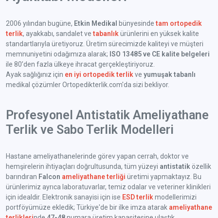
2006 yılından bugüne,
Etkin Medikal
bünyesinde
tam ortopedik
terlik
, ayakkabı, sandalet ve
tabanlık
ürünlerini en yüksek kalite
standartlarıyla üretiyoruz. Üretim sürecimizde kaliteyi ve müşteri
memnuniyetini odağımıza alarak;
ISO 13485 ve CE kalite belgeleri
ile 80’den fazla ülkeye ihracat gerçekleştiriyoruz.
Ayak sağlığınız için
en iyi ortopedik terlik
ve
yumuşak tabanlı
medikal çözümler Ortopedikterlik.com'da sizi bekliyor.
Profesyonel Antistatik Ameliyathane
Terlik ve Sabo Terlik Modelleri
Hastane ameliyathanelerinde görev yapan cerrah, doktor ve
hemşirelerin ihtiyaçları doğrultusunda, tüm yüzeyi
antistatik
özellik
barındıran
Falcon
ameliyathane terliği
üretimi yapmaktayız. Bu
ürünlerimiz ayrıca laboratuvarlar, temiz odalar ve veteriner klinikleri
için idealdir. Elektronik sanayisi için ise
ESD terlik
modellerimizi
portföyümüze ekledik; Türkiye'de bir ilke imza atarak
ameliyathane
terlikleri
nde
47-48
numara üretim kapasitesine ulaştık.