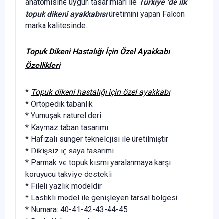
anatomisine uygun tasarımları ile
Türkiye 'de ilk
topuk dikeni ayakkabısı
üretimini yapan Falcon
marka kalitesinde.
Topuk Dikeni Hastalığı İçin Özel Ayakkabı
Özellikleri
*
Topuk dikeni hastalığı için özel ayakkabı
* Ortopedik tabanlık
* Yumuşak naturel deri
* Kaymaz taban tasarımı
* Hafızalı sünger teknelojisi ile üretilmiştir
* Dikişsiz iç saya tasarımı
* Parmak ve topuk kısmı yaralanmaya karşı
koruyucu takviye destekli
* Fileli yazlık modeldir
* Lastikli model ile genişleyen tarsal bölgesi
* Numara: 40-41-42-43-44-45