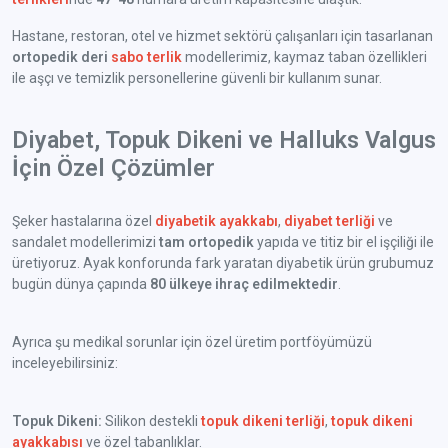
Hastane, restoran, otel ve hizmet sektörü çalışanları için tasarlanan
ortopedik deri
sabo terlik
modellerimiz, kaymaz taban özellikleri
ile aşçı ve temizlik personellerine güvenli bir kullanım sunar.
Diyabet, Topuk Dikeni ve Halluks Valgus
İçin Özel Çözümler
Şeker hastalarına özel
diyabetik ayakkabı
,
diyabet terliği
ve
sandalet modellerimizi
tam ortopedik
yapıda ve titiz bir el işçiliği ile
üretiyoruz. Ayak konforunda fark yaratan diyabetik ürün grubumuz
bugün dünya çapında
80 ülkeye ihraç edilmektedir
.
Ayrıca şu medikal sorunlar için özel üretim portföyümüzü
inceleyebilirsiniz:
Topuk Dikeni:
Silikon destekli
topuk dikeni terliği
,
topuk dikeni
ayakkabısı
ve özel tabanlıklar.