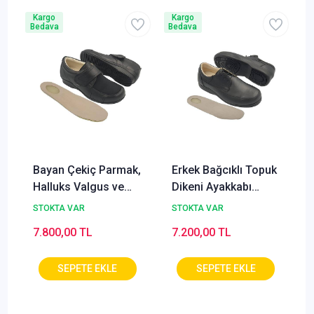
Kargo
Kargo
Bedava
Bedava
B
Bayan Çekiç Parmak,
Erkek Bağcıklı Topuk
Halluks Valgus ve
Dikeni Ayakkabı
Topuk Dikeni
Modeli Siyah
STOKTA VAR
STOKTA VAR
Ayakkabısı
EPTA52S
7.800,00 TL
7.200,00 TL