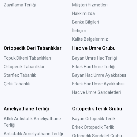
Zayıflama Terliği
Müşteri Hizmetleri
Hakkımızda
Banka Bilgileri
İletişim
Kalite Belgelerimiz
Ortopedik Deri Tabanlıklar
Hac ve Umre Grubu
Topuk Dikeni Tabanlıkları
Bayan Umre Hac Terliği
Ortopedik Tabanlıklar
Erkek Hac Umre Terliği
Starflex Tabanlık
Bayan Hac Umre Ayakkabısı
Çelik Tabanlık
Erkek Hac Umre Ayakkabısı
Hac ve Umre Sandaletleri
Ameliyathane Terliği
Ortopedik Terlik Grubu
Atkılı Antistatik Ameliyathane
Bayan Ortopedik Terlik
Terliği
Erkek Ortopedik Terlik
Antistatik Ameliyathane Terliği
Ortopedik Sandalet Grubu