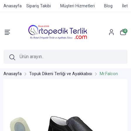
Anasayfa
Sipariş Takibi
Müşteri Hizmetleri
Blog
İleti
0
Anasayfa
Topuk Dikeni Terliği ve Ayakkabısı
Mr.Falcon