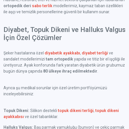
ortopedik deri
sabo terlik
modellerimiz, kaymaz taban özellikleri
ile aşçı ve temizlik personellerine güvenli bir kullanım sunar.
Diyabet, Topuk Dikeni ve Halluks Valgus
İçin Özel Çözümler
Şeker hastalarına özel
diyabetik ayakkabı
,
diyabet terliği
ve
sandalet modellerimizi
tam ortopedik
yapıda ve titiz bir el işçiliği ile
üretiyoruz. Ayak konforunda fark yaratan diyabetik ürün grubumuz
bugün dünya çapında
80 ülkeye ihraç edilmektedir
.
Ayrıca şu medikal sorunlar için özel üretim portföyümüzü
inceleyebilirsiniz:
Topuk Dikeni:
Silikon destekli
topuk dikeni terliği
,
topuk dikeni
ayakkabısı
ve özel tabanlıklar.
Halluks Valgus:
Baş parmak yamukluğu (bunyon) ve çekiç parmak