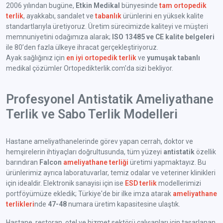
2006 yılından bugüne,
Etkin Medikal
bünyesinde
tam ortopedik
terlik
, ayakkabı, sandalet ve
tabanlık
ürünlerini en yüksek kalite
standartlarıyla üretiyoruz. Üretim sürecimizde kaliteyi ve müşteri
memnuniyetini odağımıza alarak;
ISO 13485 ve CE kalite belgeleri
ile 80’den fazla ülkeye ihracat gerçekleştiriyoruz.
Ayak sağlığınız için
en iyi ortopedik terlik
ve
yumuşak tabanlı
medikal çözümler Ortopedikterlik.com'da sizi bekliyor.
Profesyonel Antistatik Ameliyathane
Terlik ve Sabo Terlik Modelleri
Hastane ameliyathanelerinde görev yapan cerrah, doktor ve
hemşirelerin ihtiyaçları doğrultusunda, tüm yüzeyi
antistatik
özellik
barındıran
Falcon
ameliyathane terliği
üretimi yapmaktayız. Bu
ürünlerimiz ayrıca laboratuvarlar, temiz odalar ve veteriner klinikleri
için idealdir. Elektronik sanayisi için ise
ESD terlik
modellerimizi
portföyümüze ekledik; Türkiye'de bir ilke imza atarak
ameliyathane
terlikleri
nde
47-48
numara üretim kapasitesine ulaştık.
Hastane, restoran, otel ve hizmet sektörü çalışanları için tasarlanan