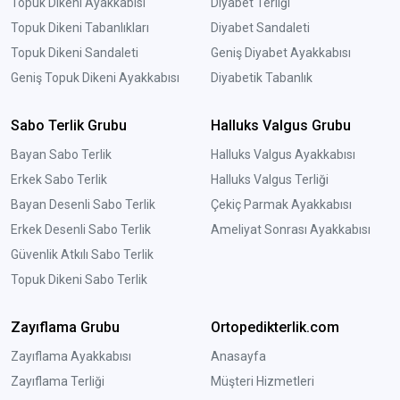
Topuk Dikeni Ayakkabısı
Diyabet Terliği
Topuk Dikeni Tabanlıkları
Diyabet Sandaleti
Topuk Dikeni Sandaleti
Geniş Diyabet Ayakkabısı
Geniş Topuk Dikeni Ayakkabısı
Diyabetik Tabanlık
Sabo Terlik Grubu
Halluks Valgus Grubu
Bayan Sabo Terlik
Halluks Valgus Ayakkabısı
Erkek Sabo Terlik
Halluks Valgus Terliği
Bayan Desenli Sabo Terlik
Çekiç Parmak Ayakkabısı
Erkek Desenli Sabo Terlik
Ameliyat Sonrası Ayakkabısı
Güvenlik Atkılı Sabo Terlik
Topuk Dikeni Sabo Terlik
Zayıflama Grubu
Ortopedikterlik.com
Zayıflama Ayakkabısı
Anasayfa
Zayıflama Terliği
Müşteri Hizmetleri