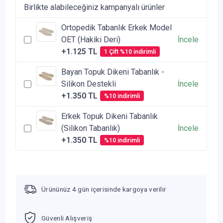
Birlikte alabileceğiniz kampanyalı ürünler
Ortopedik Tabanlık Erkek Model
OET (Hakiki Deri)
İncele
+1.125 TL
1 Çift %10 indirimli
Bayan Topuk Dikeni Tabanlık -
Silikon Destekli
İncele
+1.350 TL
%10 indirimli
Erkek Topuk Dikeni Tabanlık
(Silikon Tabanlık)
İncele
+1.350 TL
%10 indirimli
Ürününüz 4 gün içerisinde kargoya verilir
Güvenli Alışveriş