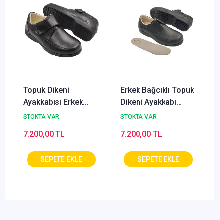
Topuk Dikeni
Erkek Bağcıklı Topuk
Ayakkabısı Erkek
Dikeni Ayakkabı
Cırtlı Siyah EPTA51S
Modeli Siyah
STOKTA VAR
STOKTA VAR
EPTA52S
7.200,00 TL
7.200,00 TL