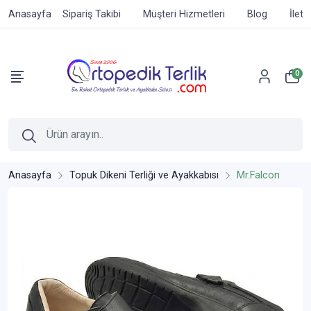
Anasayfa
Sipariş Takibi
Müşteri Hizmetleri
Blog
İleti
0
Anasayfa
Topuk Dikeni Terliği ve Ayakkabısı
Mr.Falcon