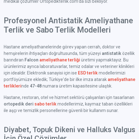
medikal çözümler Ortopedikterlik.com'da sizi bekliyor.
Profesyonel Antistatik Ameliyathane
Terlik ve Sabo Terlik Modelleri
Hastane ameliyathanelerinde görev yapan cerrah, doktor ve
hemşirelerin ihtiyaçları doğrultusunda, tüm yüzeyi
antistatik
özellik
barındıran
Falcon
ameliyathane terliği
üretimi yapmaktayız. Bu
ürünlerimiz ayrıca laboratuvarlar, temiz odalar ve veteriner klinikleri
için idealdir. Elektronik sanayisi için ise
ESD terlik
modellerimizi
portföyümüze ekledik; Türkiye'de bir ilke imza atarak
ameliyathane
terlikleri
nde
47-48
numara üretim kapasitesine ulaştık.
Hastane, restoran, otel ve hizmet sektörü çalışanları için tasarlanan
ortopedik deri
sabo terlik
modellerimiz, kaymaz taban özellikleri
ile aşçı ve temizlik personellerine güvenli bir kullanım sunar.
Diyabet, Topuk Dikeni ve Halluks Valgus
İçin Özel Çözümler