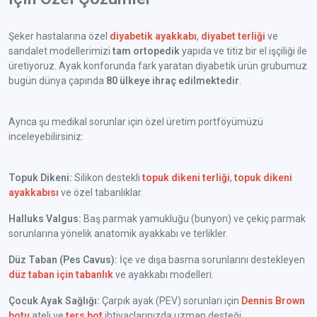
Şeker hastalarına özel
diyabetik ayakkabı
,
diyabet terliği
ve
sandalet modellerimizi
tam ortopedik
yapıda ve titiz bir el işçiliği ile
üretiyoruz. Ayak konforunda fark yaratan diyabetik ürün grubumuz
bugün dünya çapında
80 ülkeye ihraç edilmektedir
.
Ayrıca şu medikal sorunlar için özel üretim portföyümüzü
inceleyebilirsiniz:
Topuk Dikeni:
Silikon destekli
topuk dikeni terliği
,
topuk dikeni
ayakkabısı
ve özel tabanlıklar.
Halluks Valgus:
Baş parmak yamukluğu (bunyon) ve çekiç parmak
sorunlarına yönelik anatomik ayakkabı ve terlikler.
Düz Taban (Pes Cavus):
İçe ve dışa basma sorunlarını destekleyen
düz taban için tabanlık
ve ayakkabı modelleri.
Çocuk Ayak Sağlığı:
Çarpık ayak (PEV) sorunları için
Dennis Brown
botu
ateli ve
ters bot
ihtiyaçlarınızda uzman desteği.