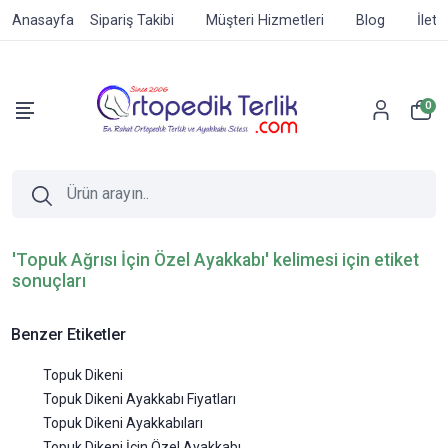
Anasayfa
Sipariş Takibi
Müşteri Hizmetleri
Blog
İleti
0
'Topuk Ağrısı İçin Özel Ayakkabı' kelimesi için etiket
sonuçları
Benzer Etiketler
Topuk Dikeni
Topuk Dikeni Ayakkabı Fiyatları
Topuk Dikeni Ayakkabıları
Topuk Dikeni İçin Özel Ayakkabı