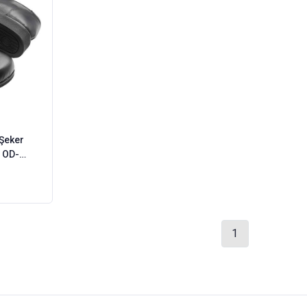
 Şeker
 OD-
1