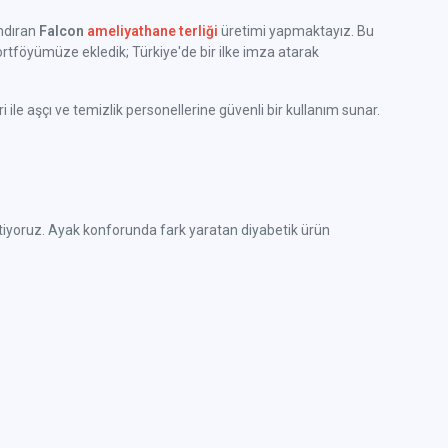
ındıran
Falcon
ameliyathane terliği
üretimi yapmaktayız. Bu
rtföyümüze ekledik; Türkiye'de bir ilke imza atarak
ile aşçı ve temizlik personellerine güvenli bir kullanım sunar.
e üretiyoruz. Ayak konforunda fark yaratan diyabetik ürün