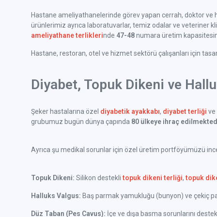
Hastane ameliyathanelerinde görev yapan cerrah, doktor ve h
ürünlerimiz ayrıca laboratuvarlar, temiz odalar ve veteriner klini
ameliyathane terlikleri
nde
47-48
numara üretim kapasitesine
Hastane, restoran, otel ve hizmet sektörü çalışanları için tas
Diyabet, Topuk Dikeni ve Hall
Şeker hastalarına özel
diyabetik ayakkabı
,
diyabet terliği
ve 
grubumuz bugün dünya çapında
80 ülkeye ihraç edilmekted
Ayrıca şu medikal sorunlar için özel üretim portföyümüzü incel
Topuk Dikeni:
Silikon destekli
topuk dikeni terliği
,
topuk dik
Halluks Valgus:
Baş parmak yamukluğu (bunyon) ve çekiç parm
Düz Taban (Pes Cavus):
İçe ve dışa basma sorunlarını deste