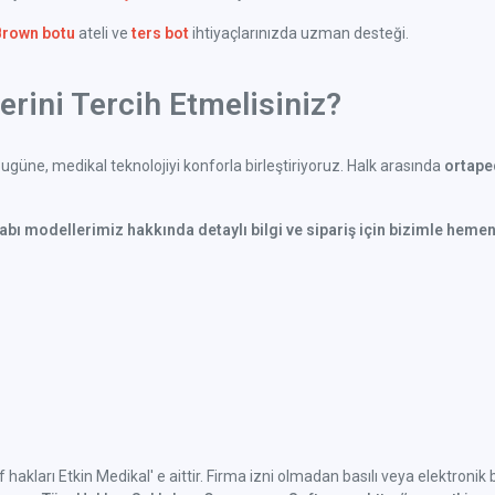
Brown botu
ateli ve
ters bot
ihtiyaçlarınızda uzman desteği.
rini Tercih Etmelisiniz?
güne, medikal teknolojiyi konforla birleştiriyoruz. Halk arasında
ortaped
kabı modellerimiz hakkında detaylı bilgi ve sipariş için bizimle hemen
if hakları Etkin Medikal' e aittir. Firma izni olmadan basılı veya elektroni