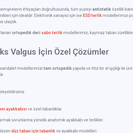
emşirelerin ihtiyaçları doğrultusunda, tüm yüzeyi
antistatik
özellik bar
kleri için idealdir. Elektronik sanayisi için ise
ESD terlik
modellerimizi po
 ulaştık.
arlanan
ortopedik deri
sabo terlik
modellerimiz, kaymaz taban özellikleri 
uks Valgus İçin Özel Çözümler
sandalet modellerimizi
tam ortopedik
yapıda ve titiz bir el işçiliği il
ir
.
eyebilirsiniz:
eni ayakkabısı
ve özel tabanlıklar.
ak sorunlarına yönelik anatomik ayakkabı ve terlikler.
kleyen
düz taban için tabanlık
ve ayakkabı modelleri.