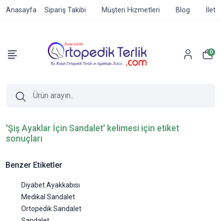
Anasayfa
Sipariş Takibi
Müşteri Hizmetleri
Blog
İleti
0
'Şiş Ayaklar İçin Sandalet' kelimesi için etiket
sonuçları
Benzer Etiketler
Diyabet Ayakkabısı
Medikal Sandalet
Ortopedik Sandalet
Sandalet