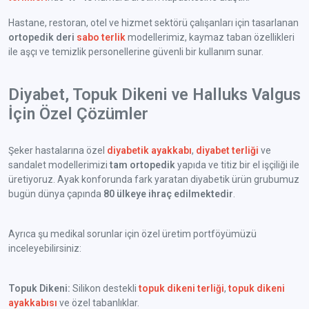
Hastane, restoran, otel ve hizmet sektörü çalışanları için tasarlanan
ortopedik deri
sabo terlik
modellerimiz, kaymaz taban özellikleri
ile aşçı ve temizlik personellerine güvenli bir kullanım sunar.
Diyabet, Topuk Dikeni ve Halluks Valgus
İçin Özel Çözümler
Şeker hastalarına özel
diyabetik ayakkabı
,
diyabet terliği
ve
sandalet modellerimizi
tam ortopedik
yapıda ve titiz bir el işçiliği ile
üretiyoruz. Ayak konforunda fark yaratan diyabetik ürün grubumuz
bugün dünya çapında
80 ülkeye ihraç edilmektedir
.
Ayrıca şu medikal sorunlar için özel üretim portföyümüzü
inceleyebilirsiniz:
Topuk Dikeni:
Silikon destekli
topuk dikeni terliği
,
topuk dikeni
ayakkabısı
ve özel tabanlıklar.