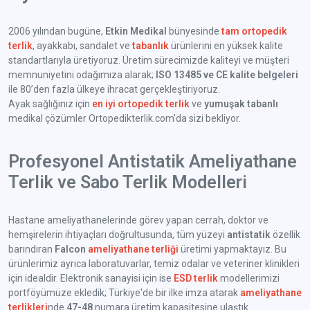
2006 yılından bugüne,
Etkin Medikal
bünyesinde
tam ortopedik
terlik
, ayakkabı, sandalet ve
tabanlık
ürünlerini en yüksek kalite
standartlarıyla üretiyoruz. Üretim sürecimizde kaliteyi ve müşteri
memnuniyetini odağımıza alarak;
ISO 13485 ve CE kalite belgeleri
ile 80’den fazla ülkeye ihracat gerçekleştiriyoruz.
Ayak sağlığınız için
en iyi ortopedik terlik
ve
yumuşak tabanlı
medikal çözümler Ortopedikterlik.com'da sizi bekliyor.
Profesyonel Antistatik Ameliyathane
Terlik ve Sabo Terlik Modelleri
Hastane ameliyathanelerinde görev yapan cerrah, doktor ve
hemşirelerin ihtiyaçları doğrultusunda, tüm yüzeyi
antistatik
özellik
barındıran
Falcon
ameliyathane terliği
üretimi yapmaktayız. Bu
ürünlerimiz ayrıca laboratuvarlar, temiz odalar ve veteriner klinikleri
için idealdir. Elektronik sanayisi için ise
ESD terlik
modellerimizi
portföyümüze ekledik; Türkiye'de bir ilke imza atarak
ameliyathane
terlikleri
nde
47-48
numara üretim kapasitesine ulaştık.