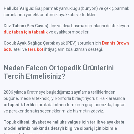
Halluks Valgus:
Baş parmak yamukluğu (bunyon) ve çekiç parmak
sorunlarına yönelik anatomik ayakkabı ve terlikler.
Düz Taban (Pes Cavus):
İçe ve dışa basma sorunlarını destekleyen
düz taban için tabanlık
ve ayakkabı modelleri.
Çocuk Ayak Sağlığı:
Çarpık ayak (PEV) sorunları için
Dennis Brown
botu
ateli ve
ters bot
ihtiyaçlarınızda uzman desteği.
Neden Falcon Ortopedik Ürünlerini
Tercih Etmelisiniz?
2006 yılında üretmeye başladığımız zayıflama terliklerinden
bugüne, medikal teknolojiyi konforla birleştiriyoruz. Halk arasında
ortapedik terlik
olarak da bilinen tüm ürün gruplarımızda; toptan
ve perakende satış seçeneklerimizle hizmetinizdeyiz.
Topuk dikeni, diyabet ve halluks valgus için terlik ve ayakkabı
modellerimiz hakkında detaylı bilgi ve sipariş için bizimle