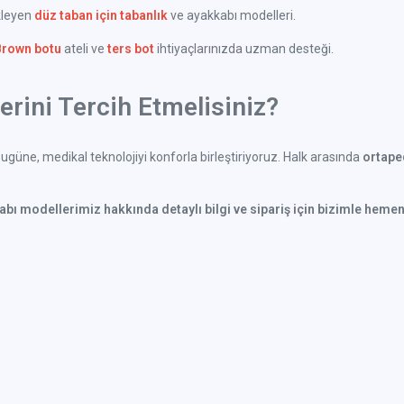
kleyen
düz taban için tabanlık
ve ayakkabı modelleri.
Brown botu
ateli ve
ters bot
ihtiyaçlarınızda uzman desteği.
rini Tercih Etmelisiniz?
güne, medikal teknolojiyi konforla birleştiriyoruz. Halk arasında
ortaped
kabı modellerimiz hakkında detaylı bilgi ve sipariş için bizimle hemen