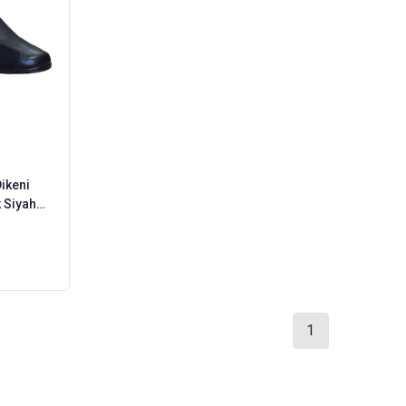
Dikeni
 Siyah
1