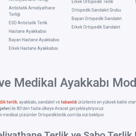
Erkek Ortopedik Terlik
Antistatik Ameliyathane
Ortopedik Sandalet Grubu
Terliği
Bayan Ortopedik Sandalet
ESD Antistatik Terlik
Erkek Ortopedik Sandalet
Hastane Ayakkabısı
Bayan Hastane Ayakkabısı
Erkek Hastane Ayakkabısı
 ve Medikal Ayakkabı Mode
ik terlik
, ayakkabı, sandalet ve
tabanlık
ürünlerini en yüksek kalite sta
geleri
ile 80’den fazla ülkeye ihracat gerçekleştiriyoruz.
ı
medikal çözümler Ortopedikterlik.com'da sizi bekliyor.
liyathane Terlik ve Sabo Terlik 