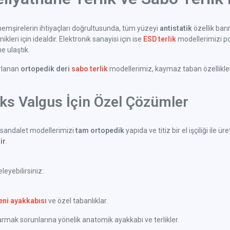
emşirelerin ihtiyaçları doğrultusunda, tüm yüzeyi
antistatik
özellik bar
kleri için idealdir. Elektronik sanayisi için ise
ESD terlik
modellerimizi po
 ulaştık.
arlanan
ortopedik deri
sabo terlik
modellerimiz, kaymaz taban özellikleri 
uks Valgus İçin Özel Çözümler
sandalet modellerimizi
tam ortopedik
yapıda ve titiz bir el işçiliği il
ir
.
eyebilirsiniz:
eni ayakkabısı
ve özel tabanlıklar.
ak sorunlarına yönelik anatomik ayakkabı ve terlikler.