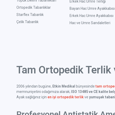
Topuk Dikeni Tabanlıkları
Erkek Hac Umre Terliği
Ortopedik Tabanlıklar
Bayan Hac Umre Ayakkabısı
Starflex Tabanlık
Erkek Hac Umre Ayakkabısı
Çelik Tabanlık
Hac ve Umre Sandaletleri
Tam Ortopedik Terlik
2006 yılından bugüne,
Etkin Medikal
bünyesinde
tam ortoped
memnuniyetini odağımıza alarak;
ISO 13485 ve CE kalite bel
Ayak sağlığınız için
en iyi ortopedik terlik
ve
yumuşak tabanl
Profesyonel Antistatik Ame