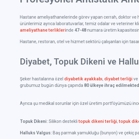
Hastane ameliyathanelerinde görev yapan cerrah, doktor ve h
ürünlerimiz ayrıca laboratuvarlar, temiz odalar ve veteriner klini
ameliyathane terlikleri
nde
47-48
numara üretim kapasitesine
Hastane, restoran, otel ve hizmet sektörü çalışanları için tas
Diyabet, Topuk Dikeni ve Hall
Şeker hastalarına özel
diyabetik ayakkabı
,
diyabet terliği
ve 
grubumuz bugün dünya çapında
80 ülkeye ihraç edilmekted
Ayrıca şu medikal sorunlar için özel üretim portföyümüzü incel
Topuk Dikeni:
Silikon destekli
topuk dikeni terliği
,
topuk dik
Halluks Valgus:
Baş parmak yamukluğu (bunyon) ve çekiç parm