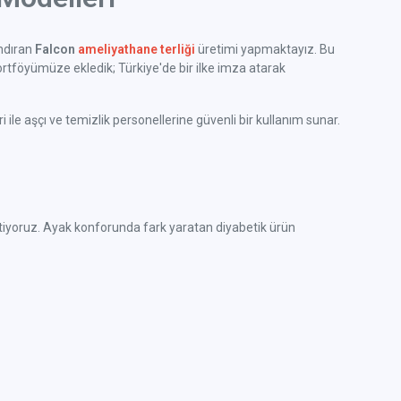
ındıran
Falcon
ameliyathane terliği
üretimi yapmaktayız. Bu
rtföyümüze ekledik; Türkiye'de bir ilke imza atarak
ile aşçı ve temizlik personellerine güvenli bir kullanım sunar.
e üretiyoruz. Ayak konforunda fark yaratan diyabetik ürün