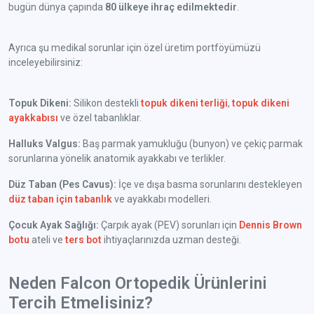
bugün dünya çapında
80 ülkeye ihraç edilmektedir
.
Ayrıca şu medikal sorunlar için özel üretim portföyümüzü
inceleyebilirsiniz:
Topuk Dikeni:
Silikon destekli
topuk dikeni terliği
,
topuk dikeni
ayakkabısı
ve özel tabanlıklar.
Halluks Valgus:
Baş parmak yamukluğu (bunyon) ve çekiç parmak
sorunlarına yönelik anatomik ayakkabı ve terlikler.
Düz Taban (Pes Cavus):
İçe ve dışa basma sorunlarını destekleyen
düz taban için tabanlık
ve ayakkabı modelleri.
Çocuk Ayak Sağlığı:
Çarpık ayak (PEV) sorunları için
Dennis Brown
botu
ateli ve
ters bot
ihtiyaçlarınızda uzman desteği.
Neden Falcon Ortopedik Ürünlerini
Tercih Etmelisiniz?