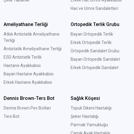
Çelik Tabanlık
Erkek Hac Umre Ayakkabısı
Hac ve Umre Sandaletleri
Ameliyathane Terliği
Ortopedik Terlik Grubu
Atkılı Antistatik Ameliyathane
Bayan Ortopedik Terlik
Terliği
Erkek Ortopedik Terlik
Antistatik Ameliyathane Terliği
Ortopedik Sandalet Grubu
ESD Antistatik Terlik
Bayan Ortopedik Sandalet
Hastane Ayakkabısı
Erkek Ortopedik Sandalet
Bayan Hastane Ayakkabısı
Erkek Hastane Ayakkabısı
Dennis Brown-Ters Bot
Sağlık Köşesi
Dennis Brown Pev Botları
Topuk Dikeni Hastalığı
Ters Bot
Şeker Hastalığı
Parmak Yamukluğu
Çarpık Ayak Hastalığı