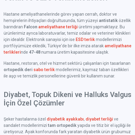
Hastane ameliyathanelerinde görev yapan cerrah, doktor ve
hemşirelerin ihtiyaçları doğrultusunda, tüm yüzeyi
antistatik
özellik
barındıran
Falcon
ameliyathane terliği
üretimi yapmaktayız. Bu
ürünlerimiz ayrıca laboratuvarlar, temiz odalar ve veteriner klinikleri
için idealdir. Elektronik sanayisi için ise
ESD terlik
modellerimizi
portföyümüze ekledik; Türkiye'de bir ilke imza atarak
ameliyathane
terlikleri
nde
47-48
numara üretim kapasitesine ulaştık.
Hastane, restoran, otel ve hizmet sektörü çalışanları için tasarlanan
ortopedik deri
sabo terlik
modellerimiz, kaymaz taban özellikleri
ile aşçı ve temizlik personellerine güvenli bir kullanım sunar.
Diyabet, Topuk Dikeni ve Halluks Valgus
İçin Özel Çözümler
Şeker hastalarına özel
diyabetik ayakkabı
,
diyabet terliği
ve
sandalet modellerimizi
tam ortopedik
yapıda ve titiz bir el işçiliği ile
üretiyoruz. Ayak konforunda fark yaratan diyabetik ürün grubumuz