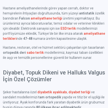
Hastane ameliyathanelerinde görev yapan cerrah, doktor ve
hemşirelerin ihtiyaçları doğrultusunda, tüm yüzeyi
antistatik
özellik
barındıran
Falcon
ameliyathane terliği
üretimi yapmaktayız. Bu
ürünlerimiz ayrıca laboratuvarlar, temiz odalar ve veteriner klinikleri
için idealdir. Elektronik sanayisi için ise
ESD terlik
modellerimizi
portföyümüze ekledik; Türkiye'de bir ilke imza atarak
ameliyathane
terlikleri
nde
47-48
numara üretim kapasitesine ulaştık.
Hastane, restoran, otel ve hizmet sektörü çalışanları için tasarlanan
ortopedik deri
sabo terlik
modellerimiz, kaymaz taban özellikleri
ile aşçı ve temizlik personellerine güvenli bir kullanım sunar.
Diyabet, Topuk Dikeni ve Halluks Valgus
İçin Özel Çözümler
Şeker hastalarına özel
diyabetik ayakkabı
,
diyabet terliği
ve
sandalet modellerimizi
tam ortopedik
yapıda ve titiz bir el işçiliği ile
üretiyoruz. Ayak konforunda fark yaratan diyabetik ürün grubumuz
bugün dünya çapında
80 ülkeye ihraç edilmektedir
.