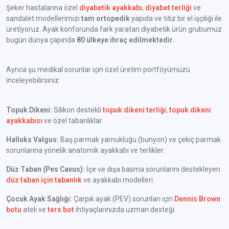
Şeker hastalarına özel
diyabetik ayakkabı
,
diyabet terliği
ve
sandalet modellerimizi
tam ortopedik
yapıda ve titiz bir el işçiliği ile
üretiyoruz. Ayak konforunda fark yaratan diyabetik ürün grubumuz
bugün dünya çapında
80 ülkeye ihraç edilmektedir
.
Ayrıca şu medikal sorunlar için özel üretim portföyümüzü
inceleyebilirsiniz:
Topuk Dikeni:
Silikon destekli
topuk dikeni terliği
,
topuk dikeni
ayakkabısı
ve özel tabanlıklar.
Halluks Valgus:
Baş parmak yamukluğu (bunyon) ve çekiç parmak
sorunlarına yönelik anatomik ayakkabı ve terlikler.
Düz Taban (Pes Cavus):
İçe ve dışa basma sorunlarını destekleyen
düz taban için tabanlık
ve ayakkabı modelleri.
Çocuk Ayak Sağlığı:
Çarpık ayak (PEV) sorunları için
Dennis Brown
botu
ateli ve
ters bot
ihtiyaçlarınızda uzman desteği.