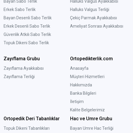
Bayan Sabo Terlik
Halluks Valgus Ayakkabısı
Erkek Sabo Terlik
Halluks Valgus Terliği
Bayan Desenli Sabo Terlik
Çekiç Parmak Ayakkabısı
Erkek Desenli Sabo Terlik
Ameliyat Sonrası Ayakkabısı
Güvenlik Atkılı Sabo Terlik
Topuk Dikeni Sabo Terlik
Zayıflama Grubu
Ortopedikterlik.com
Zayıflama Ayakkabısı
Anasayfa
Zayıflama Terliği
Müşteri Hizmetleri
Hakkımızda
Banka Bilgileri
İletişim
Kalite Belgelerimiz
Ortopedik Deri Tabanlıklar
Hac ve Umre Grubu
Topuk Dikeni Tabanlıkları
Bayan Umre Hac Terliği