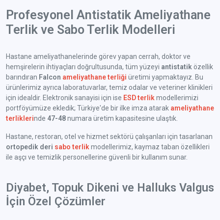
Profesyonel Antistatik Ameliyathane
Terlik ve Sabo Terlik Modelleri
Hastane ameliyathanelerinde görev yapan cerrah, doktor ve
hemşirelerin ihtiyaçları doğrultusunda, tüm yüzeyi
antistatik
özellik
barındıran
Falcon
ameliyathane terliği
üretimi yapmaktayız. Bu
ürünlerimiz ayrıca laboratuvarlar, temiz odalar ve veteriner klinikleri
için idealdir. Elektronik sanayisi için ise
ESD terlik
modellerimizi
portföyümüze ekledik; Türkiye'de bir ilke imza atarak
ameliyathane
terlikleri
nde
47-48
numara üretim kapasitesine ulaştık.
Hastane, restoran, otel ve hizmet sektörü çalışanları için tasarlanan
ortopedik deri
sabo terlik
modellerimiz, kaymaz taban özellikleri
ile aşçı ve temizlik personellerine güvenli bir kullanım sunar.
Diyabet, Topuk Dikeni ve Halluks Valgus
İçin Özel Çözümler