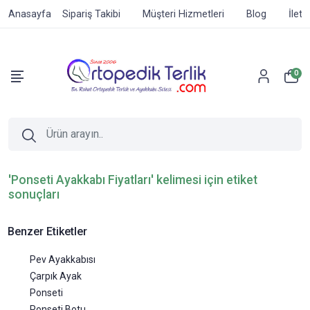
Anasayfa
Sipariş Takibi
Müşteri Hizmetleri
Blog
İleti
0
'Ponseti Ayakkabı Fiyatları' kelimesi için etiket
sonuçları
Benzer Etiketler
Pev Ayakkabısı
Çarpık Ayak
Ponseti
Ponseti Botu