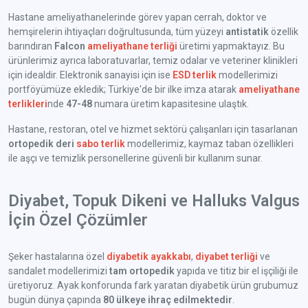
Hastane ameliyathanelerinde görev yapan cerrah, doktor ve
hemşirelerin ihtiyaçları doğrultusunda, tüm yüzeyi
antistatik
özellik
barındıran
Falcon
ameliyathane terliği
üretimi yapmaktayız. Bu
ürünlerimiz ayrıca laboratuvarlar, temiz odalar ve veteriner klinikleri
için idealdir. Elektronik sanayisi için ise
ESD terlik
modellerimizi
portföyümüze ekledik; Türkiye'de bir ilke imza atarak
ameliyathane
terlikleri
nde
47-48
numara üretim kapasitesine ulaştık.
Hastane, restoran, otel ve hizmet sektörü çalışanları için tasarlanan
ortopedik deri
sabo terlik
modellerimiz, kaymaz taban özellikleri
ile aşçı ve temizlik personellerine güvenli bir kullanım sunar.
Diyabet, Topuk Dikeni ve Halluks Valgus
İçin Özel Çözümler
Şeker hastalarına özel
diyabetik ayakkabı
,
diyabet terliği
ve
sandalet modellerimizi
tam ortopedik
yapıda ve titiz bir el işçiliği ile
üretiyoruz. Ayak konforunda fark yaratan diyabetik ürün grubumuz
bugün dünya çapında
80 ülkeye ihraç edilmektedir
.