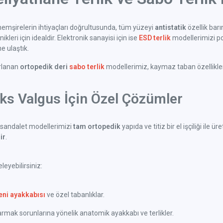
emşirelerin ihtiyaçları doğrultusunda, tüm yüzeyi
antistatik
özellik bar
kleri için idealdir. Elektronik sanayisi için ise
ESD terlik
modellerimizi po
 ulaştık.
arlanan
ortopedik deri
sabo terlik
modellerimiz, kaymaz taban özellikleri 
uks Valgus İçin Özel Çözümler
sandalet modellerimizi
tam ortopedik
yapıda ve titiz bir el işçiliği il
ir
.
eyebilirsiniz:
eni ayakkabısı
ve özel tabanlıklar.
ak sorunlarına yönelik anatomik ayakkabı ve terlikler.