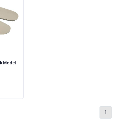
ek Model
1