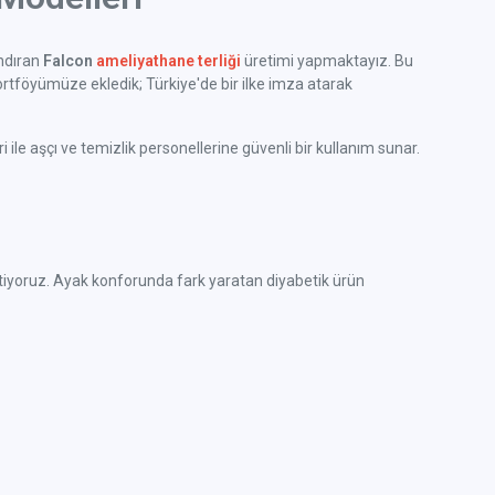
ındıran
Falcon
ameliyathane terliği
üretimi yapmaktayız. Bu
rtföyümüze ekledik; Türkiye'de bir ilke imza atarak
ile aşçı ve temizlik personellerine güvenli bir kullanım sunar.
e üretiyoruz. Ayak konforunda fark yaratan diyabetik ürün