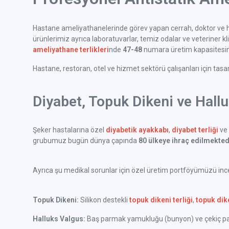
Hastane ameliyathanelerinde görev yapan cerrah, doktor ve h
ürünlerimiz ayrıca laboratuvarlar, temiz odalar ve veteriner klini
ameliyathane terlikleri
nde
47-48
numara üretim kapasitesine
Hastane, restoran, otel ve hizmet sektörü çalışanları için tas
Diyabet, Topuk Dikeni ve Hall
Şeker hastalarına özel
diyabetik ayakkabı
,
diyabet terliği
ve 
grubumuz bugün dünya çapında
80 ülkeye ihraç edilmekted
Ayrıca şu medikal sorunlar için özel üretim portföyümüzü incel
Topuk Dikeni:
Silikon destekli
topuk dikeni terliği
,
topuk dik
Halluks Valgus:
Baş parmak yamukluğu (bunyon) ve çekiç parm