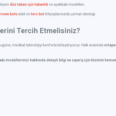
kleyen
düz taban için tabanlık
ve ayakkabı modelleri.
Brown botu
ateli ve
ters bot
ihtiyaçlarınızda uzman desteği.
rini Tercih Etmelisiniz?
güne, medikal teknolojiyi konforla birleştiriyoruz. Halk arasında
ortaped
kabı modellerimiz hakkında detaylı bilgi ve sipariş için bizimle hemen