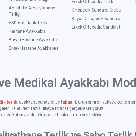
Erkek Ortopedik Terlik
Antistatik Ameliyathane
Ortopedik Sandalet Grubu
Terliği
Bayan Ortopedik Sandalet
ESD Antistatik Terlik
Erkek Ortopedik Sandalet
Hastane Ayakkabısı
Bayan Hastane Ayakkabısı
Erkek Hastane Ayakkabısı
 ve Medikal Ayakkabı Mode
ik terlik
, ayakkabı, sandalet ve
tabanlık
ürünlerini en yüksek kalite sta
geleri
ile 80’den fazla ülkeye ihracat gerçekleştiriyoruz.
ı
medikal çözümler Ortopedikterlik.com'da sizi bekliyor.
liyathane Terlik ve Sabo Terlik 