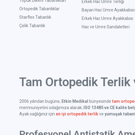
Topuk Dikeni Tabanlıkları
Erkek Hac Umre Terliği
Ortopedik Tabanlıklar
Bayan Hac Umre Ayakkabısı
Starflex Tabanlık
Erkek Hac Umre Ayakkabısı
Çelik Tabanlık
Hac ve Umre Sandaletleri
Tam Ortopedik Terlik
2006 yılından bugüne,
Etkin Medikal
bünyesinde
tam ortoped
memnuniyetini odağımıza alarak;
ISO 13485 ve CE kalite bel
Ayak sağlığınız için
en iyi ortopedik terlik
ve
yumuşak tabanl
Profesyonel Antistatik Ame