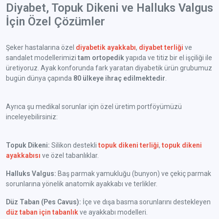
Diyabet, Topuk Dikeni ve Halluks Valgus
İçin Özel Çözümler
Şeker hastalarına özel
diyabetik ayakkabı
,
diyabet terliği
ve
sandalet modellerimizi
tam ortopedik
yapıda ve titiz bir el işçiliği ile
üretiyoruz. Ayak konforunda fark yaratan diyabetik ürün grubumuz
bugün dünya çapında
80 ülkeye ihraç edilmektedir
.
Ayrıca şu medikal sorunlar için özel üretim portföyümüzü
inceleyebilirsiniz:
Topuk Dikeni:
Silikon destekli
topuk dikeni terliği
,
topuk dikeni
ayakkabısı
ve özel tabanlıklar.
Halluks Valgus:
Baş parmak yamukluğu (bunyon) ve çekiç parmak
sorunlarına yönelik anatomik ayakkabı ve terlikler.
Düz Taban (Pes Cavus):
İçe ve dışa basma sorunlarını destekleyen
düz taban için tabanlık
ve ayakkabı modelleri.