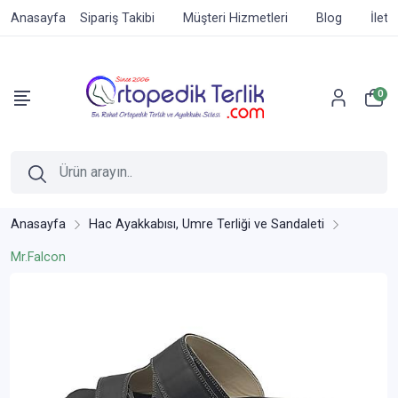
Anasayfa
Sipariş Takibi
Müşteri Hizmetleri
Blog
İleti
0
Anasayfa
Hac Ayakkabısı, Umre Terliği ve Sandaleti
Mr.Falcon