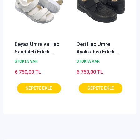
Beyaz Umre ve Hac
Deri Hac Umre
Sandaleti Erkek
Ayakkabısı Erkek
ODS110B
Siyah ODY-51S
STOKTA VAR
STOKTA VAR
6.750,00 TL
6.750,00 TL