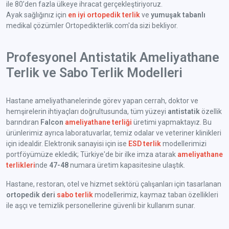
ile 80’den fazla ülkeye ihracat gerçekleştiriyoruz.
Ayak sağlığınız için
en iyi ortopedik terlik
ve
yumuşak tabanlı
medikal çözümler Ortopedikterlik.com'da sizi bekliyor.
Profesyonel Antistatik Ameliyathane
Terlik ve Sabo Terlik Modelleri
Hastane ameliyathanelerinde görev yapan cerrah, doktor ve
hemşirelerin ihtiyaçları doğrultusunda, tüm yüzeyi
antistatik
özellik
barındıran
Falcon
ameliyathane terliği
üretimi yapmaktayız. Bu
ürünlerimiz ayrıca laboratuvarlar, temiz odalar ve veteriner klinikleri
için idealdir. Elektronik sanayisi için ise
ESD terlik
modellerimizi
portföyümüze ekledik; Türkiye'de bir ilke imza atarak
ameliyathane
terlikleri
nde
47-48
numara üretim kapasitesine ulaştık.
Hastane, restoran, otel ve hizmet sektörü çalışanları için tasarlanan
ortopedik deri
sabo terlik
modellerimiz, kaymaz taban özellikleri
ile aşçı ve temizlik personellerine güvenli bir kullanım sunar.