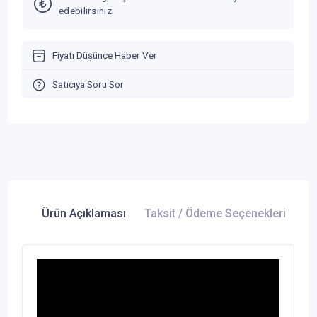
edebilirsiniz.
Fiyatı Düşünce Haber Ver
Satıcıya Soru Sor
Ürün Açıklaması
Taksit / Ödeme Seçenekleri
Ür