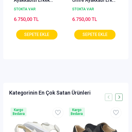
Ayakkabısı Erkek
Umre Ayakkabı Erkek
Siyah ODY-51S
Siyah ODY-52S
STOKTA VAR
STOKTA VAR
6.750,00 TL
6.750,00 TL
Lütfen Teklif
Kargo
Kargo
Bedava
Bedava
B