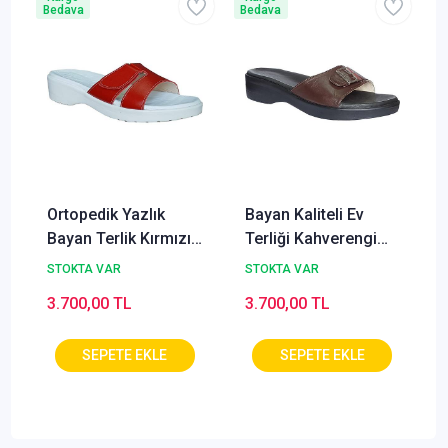
Bedava
Bedava
B
Ortopedik Yazlık
Bayan Kaliteli Ev
Bayan Terlik Kırmızı
Terliği Kahverengi
ORT-01K
ORT-03F (Taraklı
STOKTA VAR
STOKTA VAR
Ayaklar)
3.700,00 TL
3.700,00 TL