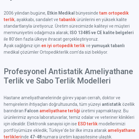
2006 yılından bugüne,
Etkin Medikal
bünyesinde
tam ortopedik
terlik
, ayakkabı, sandalet ve
tabanlık
ürünlerini en yüksek kalite
standartlarıyla üretiyoruz. Üretim sürecimizde kaliteyi ve müşteri
memnuniyetini odağımıza alarak;
ISO 13485 ve CE kalite belgeleri
ile 80’den fazla ülkeye ihracat gerçekleştiriyoruz.
Ayak sağlığınız için
en iyi ortopedik terlik
ve
yumuşak tabanlı
medikal çözümler Ortopedikterlik.com'da sizi bekliyor.
Profesyonel Antistatik Ameliyathane
Terlik ve Sabo Terlik Modelleri
Hastane ameliyathanelerinde görev yapan cerrah, doktor ve
hemşirelerin ihtiyaçları doğrultusunda, tüm yüzeyi
antistatik
özellik
barındıran
Falcon
ameliyathane terliği
üretimi yapmaktayız. Bu
ürünlerimiz ayrıca laboratuvarlar, temiz odalar ve veteriner klinikleri
için idealdir. Elektronik sanayisi için ise
ESD terlik
modellerimizi
portföyümüze ekledik; Türkiye'de bir ilke imza atarak
ameliyathane
terlikleri
nde
47-48
numara üretim kapasitesine ulaştık.