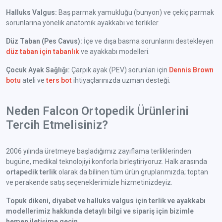
Halluks Valgus:
Baş parmak yamukluğu (bunyon) ve çekiç parmak
sorunlarına yönelik anatomik ayakkabı ve terlikler.
Düz Taban (Pes Cavus):
İçe ve dışa basma sorunlarını destekleyen
düz taban için tabanlık
ve ayakkabı modelleri.
Çocuk Ayak Sağlığı:
Çarpık ayak (PEV) sorunları için
Dennis Brown
botu
ateli ve
ters bot
ihtiyaçlarınızda uzman desteği.
Neden Falcon Ortopedik Ürünlerini
Tercih Etmelisiniz?
2006 yılında üretmeye başladığımız zayıflama terliklerinden
bugüne, medikal teknolojiyi konforla birleştiriyoruz. Halk arasında
ortapedik terlik
olarak da bilinen tüm ürün gruplarımızda; toptan
ve perakende satış seçeneklerimizle hizmetinizdeyiz.
Topuk dikeni, diyabet ve halluks valgus için terlik ve ayakkabı
modellerimiz hakkında detaylı bilgi ve sipariş için bizimle
hemen iletişime geçin.