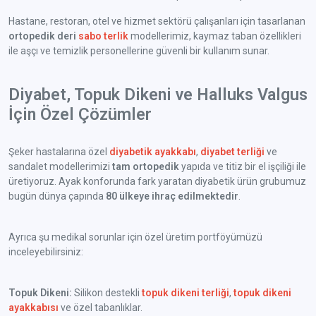
Hastane, restoran, otel ve hizmet sektörü çalışanları için tasarlanan
ortopedik deri
sabo terlik
modellerimiz, kaymaz taban özellikleri
ile aşçı ve temizlik personellerine güvenli bir kullanım sunar.
Diyabet, Topuk Dikeni ve Halluks Valgus
İçin Özel Çözümler
Şeker hastalarına özel
diyabetik ayakkabı
,
diyabet terliği
ve
sandalet modellerimizi
tam ortopedik
yapıda ve titiz bir el işçiliği ile
üretiyoruz. Ayak konforunda fark yaratan diyabetik ürün grubumuz
bugün dünya çapında
80 ülkeye ihraç edilmektedir
.
Ayrıca şu medikal sorunlar için özel üretim portföyümüzü
inceleyebilirsiniz:
Topuk Dikeni:
Silikon destekli
topuk dikeni terliği
,
topuk dikeni
ayakkabısı
ve özel tabanlıklar.