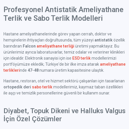
Profesyonel Antistatik Ameliyathane
Terlik ve Sabo Terlik Modelleri
Hastane ameliyathanelerinde görev yapan cerrah, doktor ve
hemşirelerin ihtiyaçları doğrultusunda, tüm yüzeyi
antistatik
özellik
barındıran
Falcon
ameliyathane terliği
üretimi yapmaktayız. Bu
ürünlerimiz ayrıca laboratuvarlar, temiz odalar ve veteriner klinikleri
için idealdir. Elektronik sanayisi için ise
ESD terlik
modellerimizi
portföyümüze ekledik; Türkiye'de bir ilke imza atarak
ameliyathane
terlikleri
nde
47-48
numara üretim kapasitesine ulaştık.
Hastane, restoran, otel ve hizmet sektörü çalışanları için tasarlanan
ortopedik deri
sabo terlik
modellerimiz, kaymaz taban özellikleri
ile aşçı ve temizlik personellerine güvenli bir kullanım sunar.
Diyabet, Topuk Dikeni ve Halluks Valgus
İçin Özel Çözümler