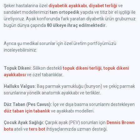
Şeker hastalarına özel
diyabetik ayakkabı
,
diyabet terliği
ve
sandalet modellerimizi
tam ortopedik
yapıda ve titiz bir el işçiliği ile
üretiyoruz. Ayak konforunda fark yaratan diyabetik ürün grubumuz
bugün dünya çapında
80 ülkeye ihraç edilmektedir
.
Ayrıca şu medikal sorunlar için özel üretim portföyümüzü
inceleyebilirsiniz:
Topuk Dikeni:
Silikon destekli
topuk dikeni terliği
,
topuk dikeni
ayakkabısı
ve özel tabanlıklar.
Halluks Valgus:
Baş parmak yamukluğu (bunyon) ve çekiç parmak
sorunlarına yönelik anatomik ayakkabı ve terlikler.
Düz Taban (Pes Cavus):
İçe ve dışa basma sorunlarını destekleyen
düz taban için tabanlık
ve ayakkabı modelleri.
Çocuk Ayak Sağlığı:
Çarpık ayak (PEV) sorunları için
Dennis Brown
botu
ateli ve
ters bot
ihtiyaçlarınızda uzman desteği.