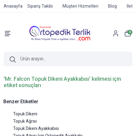
Anasayfa
Sipariş Takibi
Müşteri Hizmetleri
Blog
İleti
0
'Mr. Falcon Topuk Dikeni Ayakkabısı' kelimesi için
etiket sonuçları
Benzer Etiketler
Topuk Dikeni
Topuk Ağrısı
Topuk Dikeni Ayakkabısı
Topuk Ağrısı İçin Ortopedik Ayakkabı