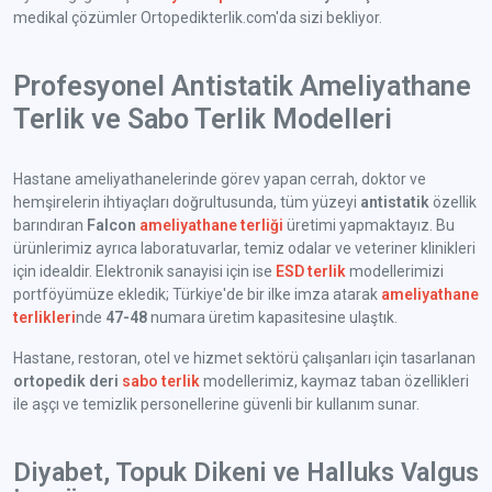
medikal çözümler Ortopedikterlik.com'da sizi bekliyor.
Profesyonel Antistatik Ameliyathane
Terlik ve Sabo Terlik Modelleri
Hastane ameliyathanelerinde görev yapan cerrah, doktor ve
hemşirelerin ihtiyaçları doğrultusunda, tüm yüzeyi
antistatik
özellik
barındıran
Falcon
ameliyathane terliği
üretimi yapmaktayız. Bu
ürünlerimiz ayrıca laboratuvarlar, temiz odalar ve veteriner klinikleri
için idealdir. Elektronik sanayisi için ise
ESD terlik
modellerimizi
portföyümüze ekledik; Türkiye'de bir ilke imza atarak
ameliyathane
terlikleri
nde
47-48
numara üretim kapasitesine ulaştık.
Hastane, restoran, otel ve hizmet sektörü çalışanları için tasarlanan
ortopedik deri
sabo terlik
modellerimiz, kaymaz taban özellikleri
ile aşçı ve temizlik personellerine güvenli bir kullanım sunar.
Diyabet, Topuk Dikeni ve Halluks Valgus