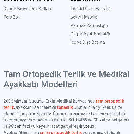
Dennis Brown Pev Botları
Topuk Dikeni Hastalığı
Ters Bot
Şeker Hastalığı
Parmak Yamukluğu
Çarpık Ayak Hastalığı
İçe ve Dışa Basma
Tam Ortopedik Terlik ve Medikal
Ayakkabı Modelleri
2006 yılından bugüne,
Etkin Medikal
bünyesinde
tam ortopedik
terlik
, ayakkabı, sandalet ve
tabanlık
ürünlerini en yüksek kalite
standartlarıyla üretiyoruz. Üretim sürecimizde kaliteyi ve müşteri
memnuniyetini odağımıza alarak;
ISO 13485 ve CE kalite belgeleri
ile 80’den fazla ülkeye ihracat gerçekleştiriyoruz.
Ayak sağlığınız için
en iyi ortopedik terlik
ve
yumuşak tabanlı