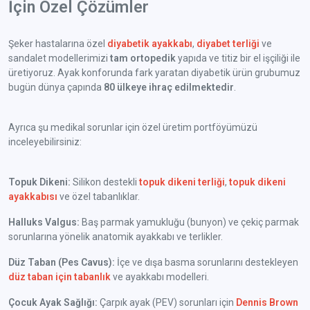
İçin Özel Çözümler
Şeker hastalarına özel
diyabetik ayakkabı
,
diyabet terliği
ve
sandalet modellerimizi
tam ortopedik
yapıda ve titiz bir el işçiliği ile
üretiyoruz. Ayak konforunda fark yaratan diyabetik ürün grubumuz
bugün dünya çapında
80 ülkeye ihraç edilmektedir
.
Ayrıca şu medikal sorunlar için özel üretim portföyümüzü
inceleyebilirsiniz:
Topuk Dikeni:
Silikon destekli
topuk dikeni terliği
,
topuk dikeni
ayakkabısı
ve özel tabanlıklar.
Halluks Valgus:
Baş parmak yamukluğu (bunyon) ve çekiç parmak
sorunlarına yönelik anatomik ayakkabı ve terlikler.
Düz Taban (Pes Cavus):
İçe ve dışa basma sorunlarını destekleyen
düz taban için tabanlık
ve ayakkabı modelleri.
Çocuk Ayak Sağlığı:
Çarpık ayak (PEV) sorunları için
Dennis Brown