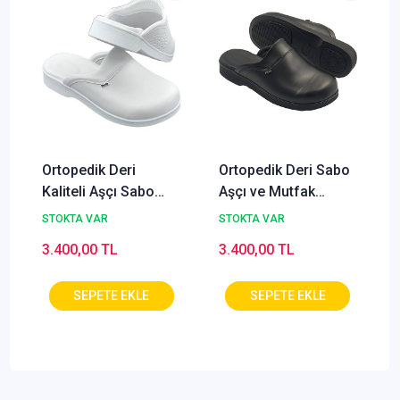
Ortopedik Deri
Ortopedik Deri Sabo
Kaliteli Aşçı Sabo
Aşçı ve Mutfak
Terliği Erkek Beyaz
Terliği Erkek Siyah
STOKTA VAR
STOKTA VAR
HD777B
HD777S
3.400,00 TL
3.400,00 TL