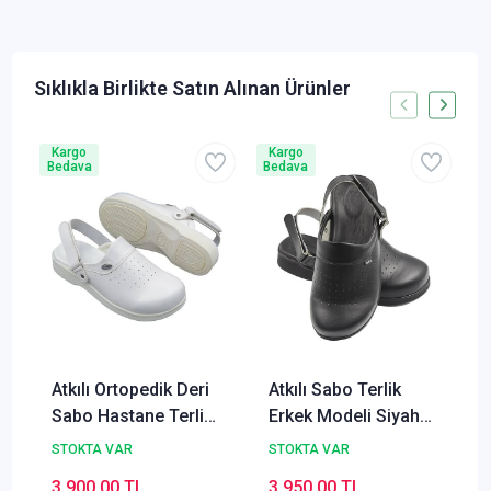
Kargo
Kargo
Bedava
Bedava
B
Atkılı Ortopedik Deri
Atkılı Sabo Terlik
Sabo Hastane Terlik
Erkek Modeli Siyah
Erkek Modeli
HDA626
STOKTA VAR
STOKTA VAR
HDA626
3.900,00 TL
3.950,00 TL