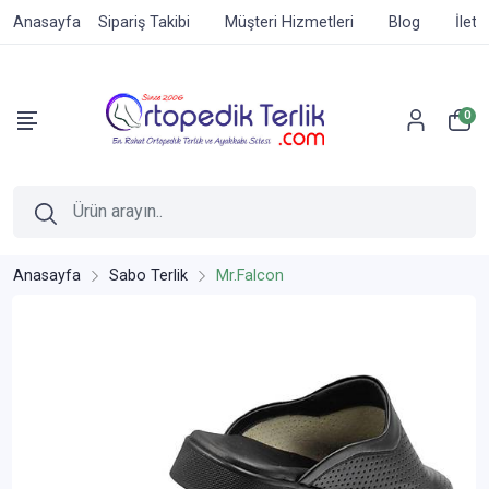
Anasayfa
Sipariş Takibi
Müşteri Hizmetleri
Blog
İleti
0
Anasayfa
Sabo Terlik
Mr.Falcon