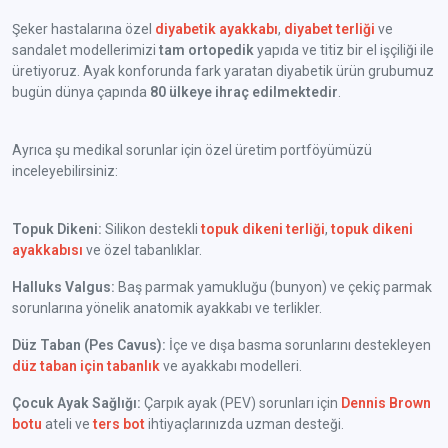
Şeker hastalarına özel
diyabetik ayakkabı
,
diyabet terliği
ve
sandalet modellerimizi
tam ortopedik
yapıda ve titiz bir el işçiliği ile
üretiyoruz. Ayak konforunda fark yaratan diyabetik ürün grubumuz
bugün dünya çapında
80 ülkeye ihraç edilmektedir
.
Ayrıca şu medikal sorunlar için özel üretim portföyümüzü
inceleyebilirsiniz:
Topuk Dikeni:
Silikon destekli
topuk dikeni terliği
,
topuk dikeni
ayakkabısı
ve özel tabanlıklar.
Halluks Valgus:
Baş parmak yamukluğu (bunyon) ve çekiç parmak
sorunlarına yönelik anatomik ayakkabı ve terlikler.
Düz Taban (Pes Cavus):
İçe ve dışa basma sorunlarını destekleyen
düz taban için tabanlık
ve ayakkabı modelleri.
Çocuk Ayak Sağlığı:
Çarpık ayak (PEV) sorunları için
Dennis Brown
botu
ateli ve
ters bot
ihtiyaçlarınızda uzman desteği.