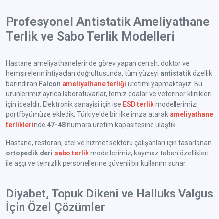
Profesyonel Antistatik Ameliyathane
Terlik ve Sabo Terlik Modelleri
Hastane ameliyathanelerinde görev yapan cerrah, doktor ve
hemşirelerin ihtiyaçları doğrultusunda, tüm yüzeyi
antistatik
özellik
barındıran
Falcon
ameliyathane terliği
üretimi yapmaktayız. Bu
ürünlerimiz ayrıca laboratuvarlar, temiz odalar ve veteriner klinikleri
için idealdir. Elektronik sanayisi için ise
ESD terlik
modellerimizi
portföyümüze ekledik; Türkiye'de bir ilke imza atarak
ameliyathane
terlikleri
nde
47-48
numara üretim kapasitesine ulaştık.
Hastane, restoran, otel ve hizmet sektörü çalışanları için tasarlanan
ortopedik deri
sabo terlik
modellerimiz, kaymaz taban özellikleri
ile aşçı ve temizlik personellerine güvenli bir kullanım sunar.
Diyabet, Topuk Dikeni ve Halluks Valgus
İçin Özel Çözümler