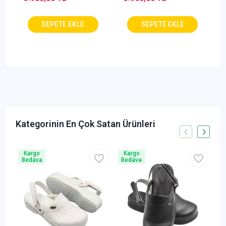
Kargo
Kargo
Bedava
Bedava
B