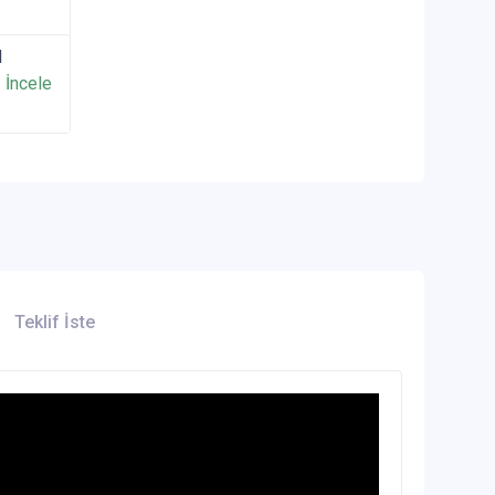
l
İncele
Teklif İste