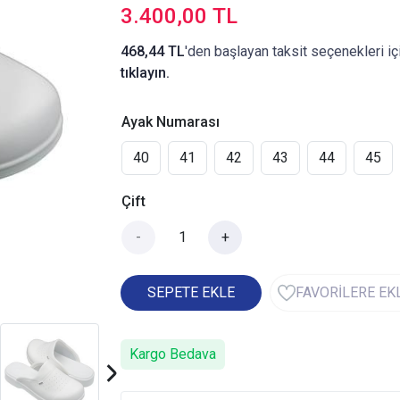
3.400,00 TL
468,44 TL
'den başlayan taksit seçenekleri iç
tıklayın.
Ayak Numarası
40
41
42
43
44
45
Çift
-
+
SEPETE EKLE
FAVORİLERE EK
Kargo Bedava