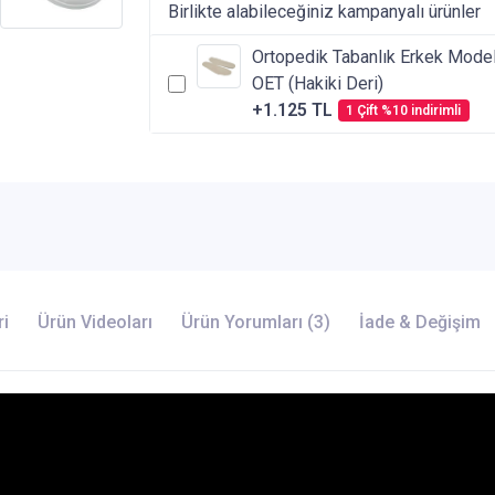
Birlikte alabileceğiniz kampanyalı ürünler
Ortopedik Tabanlık Erkek Mode
OET (Hakiki Deri)
+1.125 TL
1 Çift %10 indirimli
ri
Ürün Videoları
Ürün Yorumları (3)
İade & Değişim