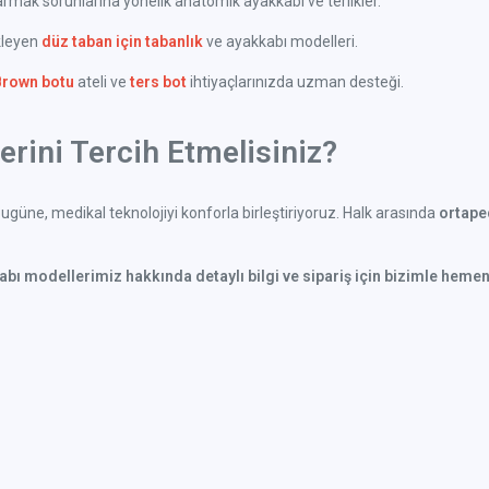
ak sorunlarına yönelik anatomik ayakkabı ve terlikler.
kleyen
düz taban için tabanlık
ve ayakkabı modelleri.
Brown botu
ateli ve
ters bot
ihtiyaçlarınızda uzman desteği.
rini Tercih Etmelisiniz?
güne, medikal teknolojiyi konforla birleştiriyoruz. Halk arasında
ortaped
kabı modellerimiz hakkında detaylı bilgi ve sipariş için bizimle hemen