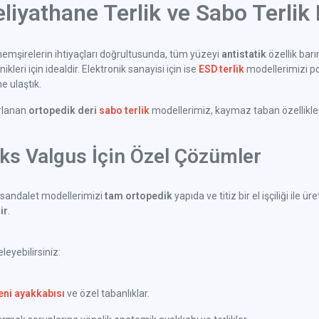
liyathane Terlik ve Sabo Terlik 
emşirelerin ihtiyaçları doğrultusunda, tüm yüzeyi
antistatik
özellik bar
kleri için idealdir. Elektronik sanayisi için ise
ESD terlik
modellerimizi po
 ulaştık.
arlanan
ortopedik deri
sabo terlik
modellerimiz, kaymaz taban özellikleri 
uks Valgus İçin Özel Çözümler
sandalet modellerimizi
tam ortopedik
yapıda ve titiz bir el işçiliği il
ir
.
eyebilirsiniz:
eni ayakkabısı
ve özel tabanlıklar.