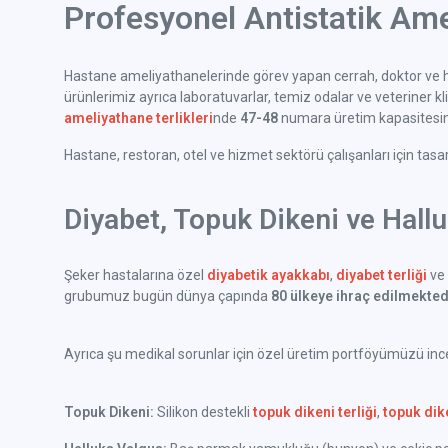
Profesyonel Antistatik Ame
Hastane ameliyathanelerinde görev yapan cerrah, doktor ve h
ürünlerimiz ayrıca laboratuvarlar, temiz odalar ve veteriner klini
ameliyathane terlikleri
nde
47-48
numara üretim kapasitesine
Hastane, restoran, otel ve hizmet sektörü çalışanları için tas
Diyabet, Topuk Dikeni ve Hall
Şeker hastalarına özel
diyabetik ayakkabı
,
diyabet terliği
ve 
grubumuz bugün dünya çapında
80 ülkeye ihraç edilmekted
Ayrıca şu medikal sorunlar için özel üretim portföyümüzü incel
Topuk Dikeni:
Silikon destekli
topuk dikeni terliği
,
topuk dik