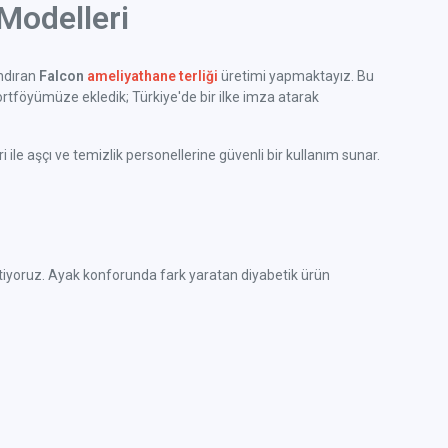
Modelleri
ındıran
Falcon
ameliyathane terliği
üretimi yapmaktayız. Bu
rtföyümüze ekledik; Türkiye'de bir ilke imza atarak
ile aşçı ve temizlik personellerine güvenli bir kullanım sunar.
e üretiyoruz. Ayak konforunda fark yaratan diyabetik ürün