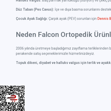
Halluks Valgus:
Baş parmak yamukluğu (bunyon) ve çekiç parm
Düz Taban (Pes Cavus):
İçe ve dışa basma sorunlarını deste
Çocuk Ayak Sağlığı:
Çarpık ayak (PEV) sorunları için
Dennis 
Neden Falcon Ortopedik Ürünle
2006 yılında üretmeye başladığımız zayıflama terliklerinden bu
perakende satış seçeneklerimizle hizmetinizdeyiz.
Topuk dikeni, diyabet ve halluks valgus için terlik ve ayak