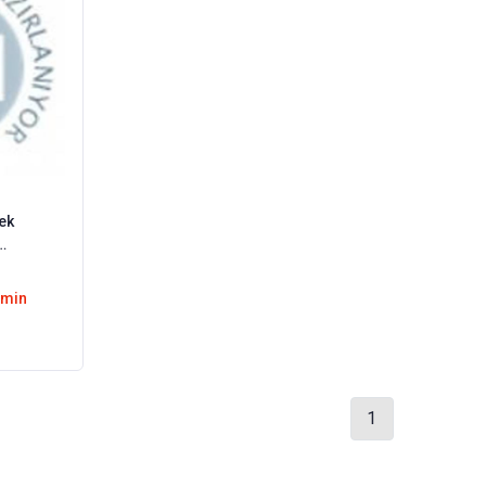
ek
emin
1