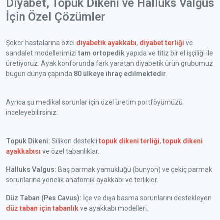
Diyabet, Topuk Dikeni ve Halluks Valgus
İçin Özel Çözümler
Şeker hastalarına özel
diyabetik ayakkabı
,
diyabet terliği
ve
sandalet modellerimizi
tam ortopedik
yapıda ve titiz bir el işçiliği ile
üretiyoruz. Ayak konforunda fark yaratan diyabetik ürün grubumuz
bugün dünya çapında
80 ülkeye ihraç edilmektedir
.
Ayrıca şu medikal sorunlar için özel üretim portföyümüzü
inceleyebilirsiniz:
Topuk Dikeni:
Silikon destekli
topuk dikeni terliği
,
topuk dikeni
ayakkabısı
ve özel tabanlıklar.
Halluks Valgus:
Baş parmak yamukluğu (bunyon) ve çekiç parmak
sorunlarına yönelik anatomik ayakkabı ve terlikler.
Düz Taban (Pes Cavus):
İçe ve dışa basma sorunlarını destekleyen
düz taban için tabanlık
ve ayakkabı modelleri.