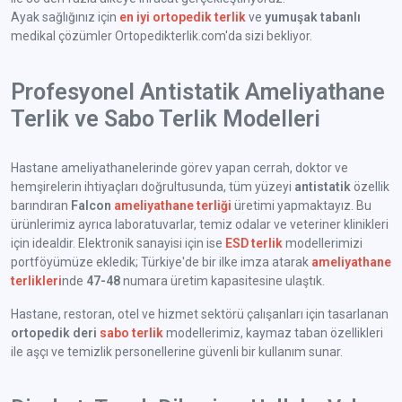
Ayak sağlığınız için
en iyi ortopedik terlik
ve
yumuşak tabanlı
medikal çözümler Ortopedikterlik.com'da sizi bekliyor.
Profesyonel Antistatik Ameliyathane
Terlik ve Sabo Terlik Modelleri
Hastane ameliyathanelerinde görev yapan cerrah, doktor ve
hemşirelerin ihtiyaçları doğrultusunda, tüm yüzeyi
antistatik
özellik
barındıran
Falcon
ameliyathane terliği
üretimi yapmaktayız. Bu
ürünlerimiz ayrıca laboratuvarlar, temiz odalar ve veteriner klinikleri
için idealdir. Elektronik sanayisi için ise
ESD terlik
modellerimizi
portföyümüze ekledik; Türkiye'de bir ilke imza atarak
ameliyathane
terlikleri
nde
47-48
numara üretim kapasitesine ulaştık.
Hastane, restoran, otel ve hizmet sektörü çalışanları için tasarlanan
ortopedik deri
sabo terlik
modellerimiz, kaymaz taban özellikleri
ile aşçı ve temizlik personellerine güvenli bir kullanım sunar.