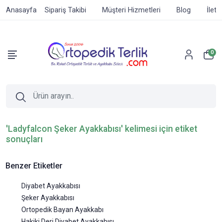
Anasayfa
Sipariş Takibi
Müşteri Hizmetleri
Blog
İleti
0
'Ladyfalcon Şeker Ayakkabısı' kelimesi için etiket
sonuçları
Benzer Etiketler
Diyabet Ayakkabısı
Şeker Ayakkabısı
Ortopedik Bayan Ayakkabı
Hakiki Deri Diyabet Ayakkabısı