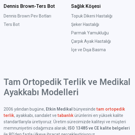
Dennis Brown-Ters Bot
Sağlık Köşesi
Dennis Brown Pev Botları
Topuk Dikeni Hastalığı
Ters Bot
Şeker Hastalığı
Parmak Yamukluğu
Çarpık Ayak Hastalığı
İçe ve Dışa Basma
Tam Ortopedik Terlik ve Medikal
Ayakkabı Modelleri
2006 yılından bugüne,
Etkin Medikal
bünyesinde
tam ortopedik
terlik
, ayakkabı, sandalet ve
tabanlık
ürünlerini en yüksek kalite
standartlarıyla üretiyoruz. Üretim sürecimizde kaliteyi ve müşteri
memnuniyetini odağımıza alarak;
ISO 13485 ve CE kalite belgeleri
ile 80’den fazla ülkeye ihracat gerçekleştiriyoruz.