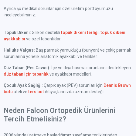
Ayrıca şu medikal sorunlar için özel üretim portföyümüzü
inceleyebilirsiniz:
Topuk Dikeni:
Silikon destekli
topuk dikeni terliği
,
topuk dikeni
ayakkabısı
ve özel tabanlıklar.
Halluks Valgus:
Baş parmak yamukluğu (bunyon) ve çekiç parmak
sorunlarına yönelik anatomik ayakkabı ve terlikler.
Düz Taban (Pes Cavus):
İçe ve dışa basma sorunlarını destekleyen
düz taban için tabanlık
ve ayakkabı modelleri.
Çocuk Ayak Sağlığı:
Çarpık ayak (PEV) sorunları için
Dennis Brown
botu
ateli ve
ters bot
ihtiyaçlarınızda uzman desteği.
Neden Falcon Ortopedik Ürünlerini
Tercih Etmelisiniz?
2006 yılında üretmeye başladığımız zayıflama terliklerinden