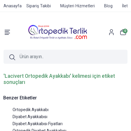
Anasayfa
Sipariş Takibi
Müşteri Hizmetleri
Blog
İleti
0
'Lacivert Ortopedik Ayakkabı' kelimesi için etiket
sonuçları
Benzer Etiketler
Ortopedik Ayakkabı
Diyabet Ayakkabısı
Diyabet Ayakkabısı Fiyatları
Ortopedik Diyabet Ayakkabısı