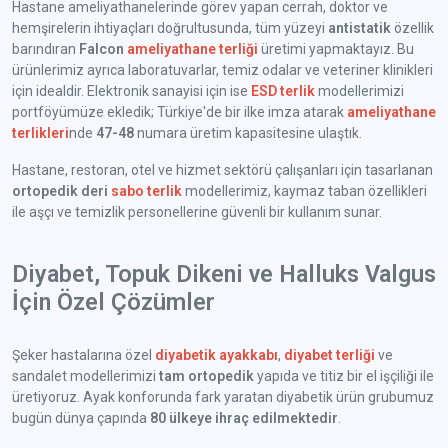
Hastane ameliyathanelerinde görev yapan cerrah, doktor ve
hemşirelerin ihtiyaçları doğrultusunda, tüm yüzeyi
antistatik
özellik
barındıran
Falcon
ameliyathane terliği
üretimi yapmaktayız. Bu
ürünlerimiz ayrıca laboratuvarlar, temiz odalar ve veteriner klinikleri
için idealdir. Elektronik sanayisi için ise
ESD terlik
modellerimizi
portföyümüze ekledik; Türkiye'de bir ilke imza atarak
ameliyathane
terlikleri
nde
47-48
numara üretim kapasitesine ulaştık.
Hastane, restoran, otel ve hizmet sektörü çalışanları için tasarlanan
ortopedik deri
sabo terlik
modellerimiz, kaymaz taban özellikleri
ile aşçı ve temizlik personellerine güvenli bir kullanım sunar.
Diyabet, Topuk Dikeni ve Halluks Valgus
İçin Özel Çözümler
Şeker hastalarına özel
diyabetik ayakkabı
,
diyabet terliği
ve
sandalet modellerimizi
tam ortopedik
yapıda ve titiz bir el işçiliği ile
üretiyoruz. Ayak konforunda fark yaratan diyabetik ürün grubumuz
bugün dünya çapında
80 ülkeye ihraç edilmektedir
.