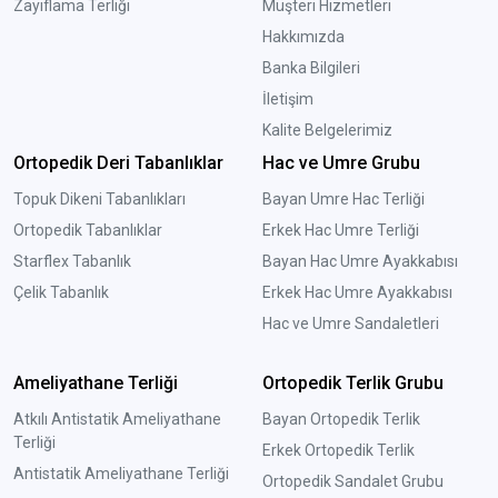
Zayıflama Terliği
Müşteri Hizmetleri
Hakkımızda
Banka Bilgileri
İletişim
Kalite Belgelerimiz
Ortopedik Deri Tabanlıklar
Hac ve Umre Grubu
Topuk Dikeni Tabanlıkları
Bayan Umre Hac Terliği
Ortopedik Tabanlıklar
Erkek Hac Umre Terliği
Starflex Tabanlık
Bayan Hac Umre Ayakkabısı
Çelik Tabanlık
Erkek Hac Umre Ayakkabısı
Hac ve Umre Sandaletleri
Ameliyathane Terliği
Ortopedik Terlik Grubu
Atkılı Antistatik Ameliyathane
Bayan Ortopedik Terlik
Terliği
Erkek Ortopedik Terlik
Antistatik Ameliyathane Terliği
Ortopedik Sandalet Grubu