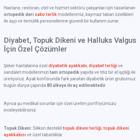
Hastane, restoran, otel ve hizmet sektörü çalışanları için tasarlanan
ortopedik deri
sabo terlik
modellerimiz, kaymaz taban özellikleri
ile aşçı ve temizlik personellerine güvenli bir kullanım sunar.
Diyabet, Topuk Dikeni ve Halluks Valgus
İçin Özel Çözümler
Şeker hastalarına özel
diyabetik ayakkabı
,
diyabet terliği
ve
sandalet modellerimizi
tam ortopedik
yapıda ve titiz bir el işçiliği ile
üretiyoruz. Ayak konforunda fark yaratan diyabetik ürün grubumuz
bugün dünya çapında
80 ülkeye ihraç edilmektedir
.
Ayrıca şu medikal sorunlar için özel üretim portföyümüzü
inceleyebilirsiniz:
Topuk Dikeni:
Silikon destekli
topuk dikeni terliği
,
topuk dikeni
ayakkabısı
ve özel tabanlıklar.