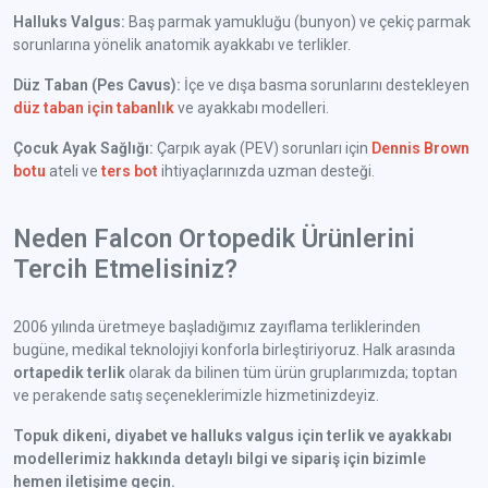
Halluks Valgus:
Baş parmak yamukluğu (bunyon) ve çekiç parmak
sorunlarına yönelik anatomik ayakkabı ve terlikler.
Düz Taban (Pes Cavus):
İçe ve dışa basma sorunlarını destekleyen
düz taban için tabanlık
ve ayakkabı modelleri.
Çocuk Ayak Sağlığı:
Çarpık ayak (PEV) sorunları için
Dennis Brown
botu
ateli ve
ters bot
ihtiyaçlarınızda uzman desteği.
Neden Falcon Ortopedik Ürünlerini
Tercih Etmelisiniz?
2006 yılında üretmeye başladığımız zayıflama terliklerinden
bugüne, medikal teknolojiyi konforla birleştiriyoruz. Halk arasında
ortapedik terlik
olarak da bilinen tüm ürün gruplarımızda; toptan
ve perakende satış seçeneklerimizle hizmetinizdeyiz.
Topuk dikeni, diyabet ve halluks valgus için terlik ve ayakkabı
modellerimiz hakkında detaylı bilgi ve sipariş için bizimle
hemen iletişime geçin.