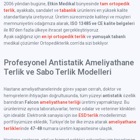
2006 yılından bugüne,
Etkin Medikal
bünyesinde
tam ortopedik
terlik
, ayakkabı, sandalet ve
tabanlık
ürünlerini en yüksek kalite
standartlarıyla üretiyoruz. Üretim sürecimizde kaliteyi ve müşteri
memnuniyetini odağımıza alarak;
ISO 13485 ve CE kalite belgeleri
ile 80’den fazla ülkeye ihracat gerçekleştiriyoruz.
Ayak sağlığınız için
en iyi ortopedik terlik
ve
yumuşak tabanlı
medikal çözümler Ortopedikterlik.com'da sizi bekliyor.
Profesyonel Antistatik Ameliyathane
Terlik ve Sabo Terlik Modelleri
Hastane ameliyathanelerinde görev yapan cerrah, doktor ve
hemşirelerin ihtiyaçları doğrultusunda, tüm yüzeyi
antistatik
özellik
barındıran
Falcon
ameliyathane terliği
üretimi yapmaktayız. Bu
ürünlerimiz ayrıca laboratuvarlar, temiz odalar ve veteriner klinikleri
için idealdir. Elektronik sanayisi için ise
ESD terlik
modellerimizi
portföyümüze ekledik; Türkiye'de bir ilke imza atarak
ameliyathane
terlikleri
nde
47-48
numara üretim kapasitesine ulaştık.