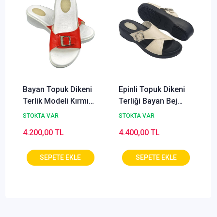
Bayan Topuk Dikeni
Epinli Topuk Dikeni
Terlik Modeli Kırmızı
Terliği Bayan Bej
EPT04K (Taraklı
EPT06J (Deri ve
STOKTA VAR
STOKTA VAR
Ayak)
Ortopedik)
4.200,00 TL
4.400,00 TL