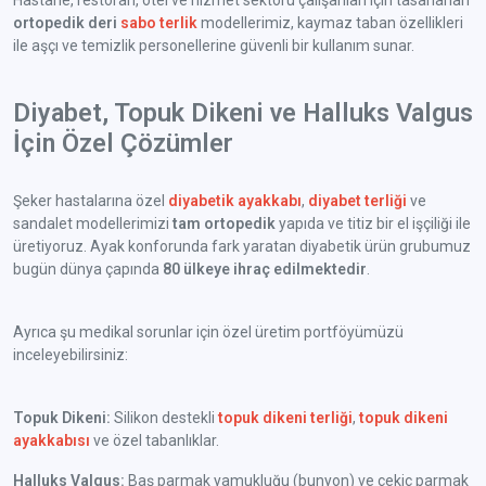
Hastane, restoran, otel ve hizmet sektörü çalışanları için tasarlanan
ortopedik deri
sabo terlik
modellerimiz, kaymaz taban özellikleri
ile aşçı ve temizlik personellerine güvenli bir kullanım sunar.
Diyabet, Topuk Dikeni ve Halluks Valgus
İçin Özel Çözümler
Şeker hastalarına özel
diyabetik ayakkabı
,
diyabet terliği
ve
sandalet modellerimizi
tam ortopedik
yapıda ve titiz bir el işçiliği ile
üretiyoruz. Ayak konforunda fark yaratan diyabetik ürün grubumuz
bugün dünya çapında
80 ülkeye ihraç edilmektedir
.
Ayrıca şu medikal sorunlar için özel üretim portföyümüzü
inceleyebilirsiniz:
Topuk Dikeni:
Silikon destekli
topuk dikeni terliği
,
topuk dikeni
ayakkabısı
ve özel tabanlıklar.
Halluks Valgus:
Baş parmak yamukluğu (bunyon) ve çekiç parmak