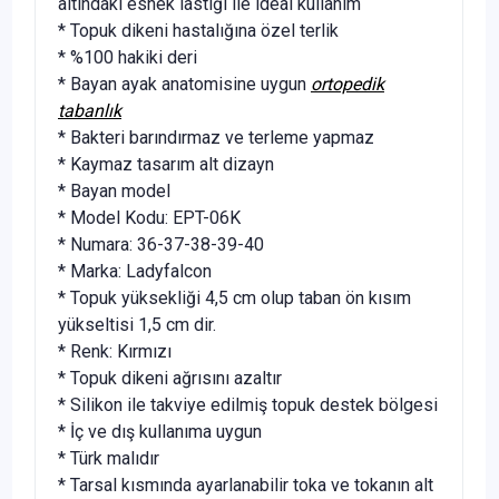
altındaki esnek lastiği ile ideal kullanım
* Topuk dikeni hastalığına özel terlik
* %100 hakiki deri
* Bayan ayak anatomisine uygun
ortopedik
tabanlık
* Bakteri barındırmaz ve terleme yapmaz
* Kaymaz tasarım alt dizayn
* Bayan model
* Model Kodu: EPT-06K
* Numara: 36-37-38-39-40
* Marka: Ladyfalcon
* Topuk yüksekliği 4,5 cm olup taban ön kısım
yükseltisi 1,5 cm dir.
* Renk: Kırmızı
* Topuk dikeni ağrısını azaltır
* Silikon ile takviye edilmiş topuk destek bölgesi
* İç ve dış kullanıma uygun
* Türk malıdır
* Tarsal kısmında ayarlanabilir toka ve tokanın alt