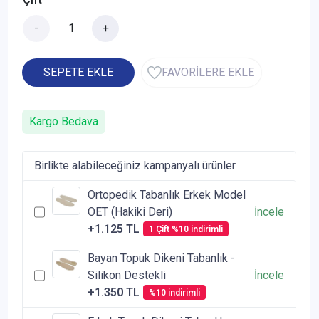
-
+
SEPETE EKLE
FAVORİLERE EKLE
Kargo Bedava
Birlikte alabileceğiniz kampanyalı ürünler
Ortopedik Tabanlık Erkek Model
OET (Hakiki Deri)
İncele
+1.125 TL
1 Çift %10 indirimli
Bayan Topuk Dikeni Tabanlık -
Silikon Destekli
İncele
+1.350 TL
%10 indirimli