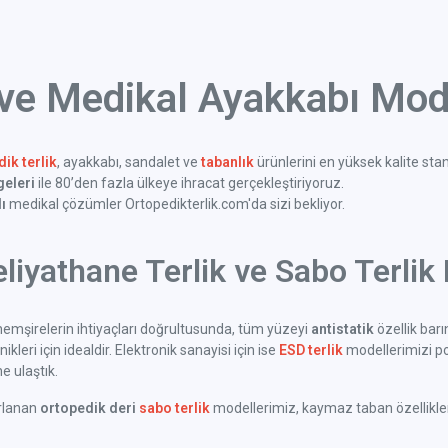
 ve Medikal Ayakkabı Mode
ik terlik
, ayakkabı, sandalet ve
tabanlık
ürünlerini en yüksek kalite sta
geleri
ile 80’den fazla ülkeye ihracat gerçekleştiriyoruz.
ı
medikal çözümler Ortopedikterlik.com'da sizi bekliyor.
liyathane Terlik ve Sabo Terlik 
emşirelerin ihtiyaçları doğrultusunda, tüm yüzeyi
antistatik
özellik bar
kleri için idealdir. Elektronik sanayisi için ise
ESD terlik
modellerimizi po
 ulaştık.
arlanan
ortopedik deri
sabo terlik
modellerimiz, kaymaz taban özellikleri 