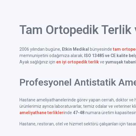
Tam Ortopedik Terlik
2006 yılından bugüne,
Etkin Medikal
bünyesinde
tam ortoped
memnuniyetini odağımıza alarak;
ISO 13485 ve CE kalite bel
Ayak sağlığınız için
en iyi ortopedik terlik
ve
yumuşak tabanl
Profesyonel Antistatik Ame
Hastane ameliyathanelerinde görev yapan cerrah, doktor ve h
ürünlerimiz ayrıca laboratuvarlar, temiz odalar ve veteriner klini
ameliyathane terlikleri
nde
47-48
numara üretim kapasitesine
Hastane, restoran, otel ve hizmet sektörü çalışanları için tas