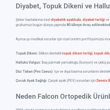
Diyabet, Topuk Dikeni ve Hall
Şeker hastalarına özel
diyabetik ayakkabı
,
diyabet terliği
ve 
grubumuz bugün dünya çapında
80 ülkeye ihraç edilmekted
Ayrıca şu medikal sorunlar için özel üretim portföyümüzü incel
Topuk Dikeni:
Silikon destekli
topuk dikeni terliği
,
topuk dik
Halluks Valgus:
Baş parmak yamukluğu (bunyon) ve çekiç parm
Düz Taban (Pes Cavus):
İçe ve dışa basma sorunlarını deste
Çocuk Ayak Sağlığı:
Çarpık ayak (PEV) sorunları için
Dennis 
Neden Falcon Ortopedik Ürünle