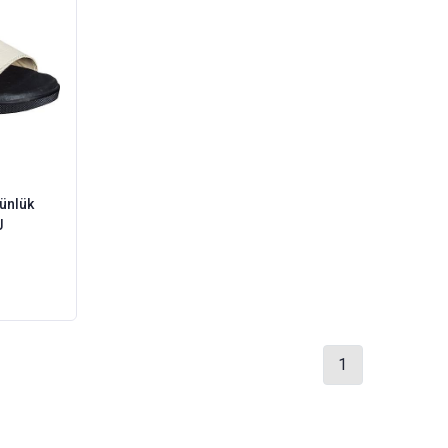
Günlük
J
1