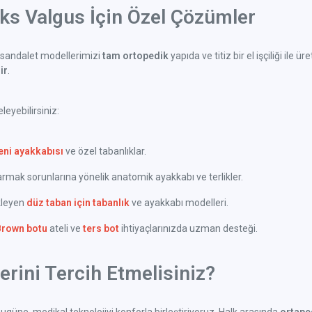
uks Valgus İçin Özel Çözümler
sandalet modellerimizi
tam ortopedik
yapıda ve titiz bir el işçiliği il
ir
.
eyebilirsiniz:
eni ayakkabısı
ve özel tabanlıklar.
ak sorunlarına yönelik anatomik ayakkabı ve terlikler.
kleyen
düz taban için tabanlık
ve ayakkabı modelleri.
Brown botu
ateli ve
ters bot
ihtiyaçlarınızda uzman desteği.
rini Tercih Etmelisiniz?