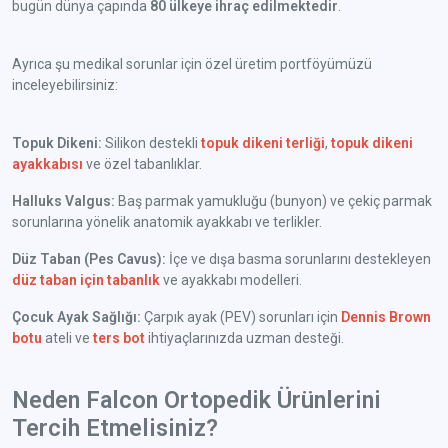
bugün dünya çapında
80 ülkeye ihraç edilmektedir
.
Ayrıca şu medikal sorunlar için özel üretim portföyümüzü
inceleyebilirsiniz:
Topuk Dikeni:
Silikon destekli
topuk dikeni terliği
,
topuk dikeni
ayakkabısı
ve özel tabanlıklar.
Halluks Valgus:
Baş parmak yamukluğu (bunyon) ve çekiç parmak
sorunlarına yönelik anatomik ayakkabı ve terlikler.
Düz Taban (Pes Cavus):
İçe ve dışa basma sorunlarını destekleyen
düz taban için tabanlık
ve ayakkabı modelleri.
Çocuk Ayak Sağlığı:
Çarpık ayak (PEV) sorunları için
Dennis Brown
botu
ateli ve
ters bot
ihtiyaçlarınızda uzman desteği.
Neden Falcon Ortopedik Ürünlerini
Tercih Etmelisiniz?