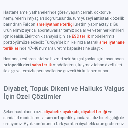
Hastane ameliyathanelerinde görev yapan cerrah, doktor ve
hemşirelerin ihtiyaçları doğrultusunda, tüm yüzeyi
antistatik
özellik
barındıran
Falcon
ameliyathane terliği
üretimi yapmaktayız. Bu
ürünlerimiz ayrıca laboratuvarlar, temiz odalar ve veteriner klinikleri
için idealdir. Elektronik sanayisi için ise
ESD terlik
modellerimizi
portföyümüze ekledik; Türkiye'de bir ilke imza atarak
ameliyathane
terlikleri
nde
47-48
numara üretim kapasitesine ulaştık.
Hastane, restoran, otel ve hizmet sektörü çalışanları için tasarlanan
ortopedik deri
sabo terlik
modellerimiz, kaymaz taban özellikleri
ile aşçı ve temizlik personellerine güvenli bir kullanım sunar.
Diyabet, Topuk Dikeni ve Halluks Valgus
İçin Özel Çözümler
Şeker hastalarına özel
diyabetik ayakkabı
,
diyabet terliği
ve
sandalet modellerimizi
tam ortopedik
yapıda ve titiz bir el işçiliği ile
üretiyoruz. Ayak konforunda fark yaratan diyabetik ürün grubumuz