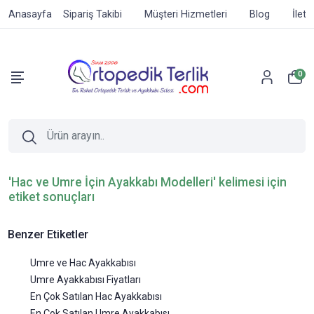
Anasayfa
Sipariş Takibi
Müşteri Hizmetleri
Blog
İleti
0
'Hac ve Umre İçin Ayakkabı Modelleri' kelimesi için
etiket sonuçları
Benzer Etiketler
Umre ve Hac Ayakkabısı
Umre Ayakkabısı Fiyatları
En Çok Satılan Hac Ayakkabısı
En Çok Satılan Umre Ayakkabısı