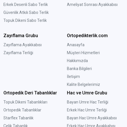
Erkek Desenli Sabo Terlik
Ameliyat Sonrası Ayakkabısı
Güvenlik Atkılı Sabo Terlik
Topuk Dikeni Sabo Terlik
Zayıflama Grubu
Ortopedikterlik.com
Zayıflama Ayakkabısı
Anasayfa
Zayıflama Terliği
Müşteri Hizmetleri
Hakkımızda
Banka Bilgileri
İletişim
Kalite Belgelerimiz
Ortopedik Deri Tabanlıklar
Hac ve Umre Grubu
Topuk Dikeni Tabanlıkları
Bayan Umre Hac Terliği
Ortopedik Tabanlıklar
Erkek Hac Umre Terliği
Starflex Tabanlık
Bayan Hac Umre Ayakkabısı
Çelik Tabanlık
Erkek Hac Umre Ayakkabısı