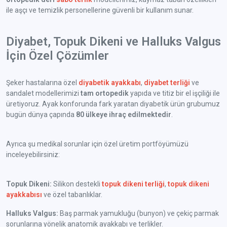
ile aşçı ve temizlik personellerine güvenli bir kullanım sunar.
Diyabet, Topuk Dikeni ve Halluks Valgus
İçin Özel Çözümler
Şeker hastalarına özel
diyabetik ayakkabı
,
diyabet terliği
ve
sandalet modellerimizi
tam ortopedik
yapıda ve titiz bir el işçiliği ile
üretiyoruz. Ayak konforunda fark yaratan diyabetik ürün grubumuz
bugün dünya çapında
80 ülkeye ihraç edilmektedir
.
Ayrıca şu medikal sorunlar için özel üretim portföyümüzü
inceleyebilirsiniz:
Topuk Dikeni:
Silikon destekli
topuk dikeni terliği
,
topuk dikeni
ayakkabısı
ve özel tabanlıklar.
Halluks Valgus:
Baş parmak yamukluğu (bunyon) ve çekiç parmak
sorunlarına yönelik anatomik ayakkabı ve terlikler.