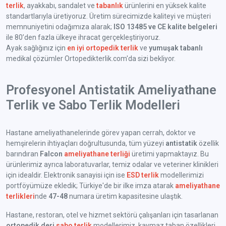
terlik
, ayakkabı, sandalet ve
tabanlık
ürünlerini en yüksek kalite
standartlarıyla üretiyoruz. Üretim sürecimizde kaliteyi ve müşteri
memnuniyetini odağımıza alarak;
ISO 13485 ve CE kalite belgeleri
ile 80’den fazla ülkeye ihracat gerçekleştiriyoruz.
Ayak sağlığınız için
en iyi ortopedik terlik
ve
yumuşak tabanlı
medikal çözümler Ortopedikterlik.com'da sizi bekliyor.
Profesyonel Antistatik Ameliyathane
Terlik ve Sabo Terlik Modelleri
Hastane ameliyathanelerinde görev yapan cerrah, doktor ve
hemşirelerin ihtiyaçları doğrultusunda, tüm yüzeyi
antistatik
özellik
barındıran
Falcon
ameliyathane terliği
üretimi yapmaktayız. Bu
ürünlerimiz ayrıca laboratuvarlar, temiz odalar ve veteriner klinikleri
için idealdir. Elektronik sanayisi için ise
ESD terlik
modellerimizi
portföyümüze ekledik; Türkiye'de bir ilke imza atarak
ameliyathane
terlikleri
nde
47-48
numara üretim kapasitesine ulaştık.
Hastane, restoran, otel ve hizmet sektörü çalışanları için tasarlanan
ortopedik deri
sabo terlik
modellerimiz, kaymaz taban özellikleri