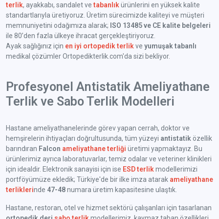
terlik
, ayakkabı, sandalet ve
tabanlık
ürünlerini en yüksek kalite
standartlarıyla üretiyoruz. Üretim sürecimizde kaliteyi ve müşteri
memnuniyetini odağımıza alarak;
ISO 13485 ve CE kalite belgeleri
ile 80’den fazla ülkeye ihracat gerçekleştiriyoruz.
Ayak sağlığınız için
en iyi ortopedik terlik
ve
yumuşak tabanlı
medikal çözümler Ortopedikterlik.com'da sizi bekliyor.
Profesyonel Antistatik Ameliyathane
Terlik ve Sabo Terlik Modelleri
Hastane ameliyathanelerinde görev yapan cerrah, doktor ve
hemşirelerin ihtiyaçları doğrultusunda, tüm yüzeyi
antistatik
özellik
barındıran
Falcon
ameliyathane terliği
üretimi yapmaktayız. Bu
ürünlerimiz ayrıca laboratuvarlar, temiz odalar ve veteriner klinikleri
için idealdir. Elektronik sanayisi için ise
ESD terlik
modellerimizi
portföyümüze ekledik; Türkiye'de bir ilke imza atarak
ameliyathane
terlikleri
nde
47-48
numara üretim kapasitesine ulaştık.
Hastane, restoran, otel ve hizmet sektörü çalışanları için tasarlanan
ortopedik deri
sabo terlik
modellerimiz, kaymaz taban özellikleri