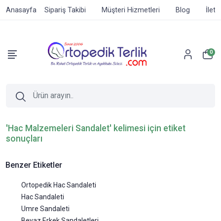
Anasayfa
Sipariş Takibi
Müşteri Hizmetleri
Blog
İleti
0
'Hac Malzemeleri Sandalet' kelimesi için etiket
sonuçları
Benzer Etiketler
Ortopedik Hac Sandaleti
Hac Sandaleti
Umre Sandaleti
Beyaz Erkek Sandaletleri