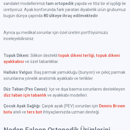
sandalet modellerimizi
tam ortopedik
yapıda ve titiz bir el işçiliği ile
üretiyoruz. Ayak konforunda fark yaratan diyabetik ürün grubumuz
bugün dünya çapında
80 ülkeye ihraç edilmektedir
.
Ayrıca şu medikal sorunlar için özel üretim portföyümüzü
inceleyebilirsiniz:
Topuk Dikeni:
Silikon destekli
topuk dikeni terliği
,
topuk dikeni
ayakkabısı
ve özel tabanlıklar.
Halluks Valgus:
Baş parmak yamukluğu (bunyon) ve çekiç parmak
sorunlarına yönelik anatomik ayakkabı ve terlikler.
Düz Taban (Pes Cavus):
İçe ve dışa basma sorunlarını destekleyen
düz taban için tabanlık
ve ayakkabı modelleri.
Çocuk Ayak Sağlığı:
Çarpık ayak (PEV) sorunları için
Dennis Brown
botu
ateli ve
ters bot
ihtiyaçlarınızda uzman desteği.