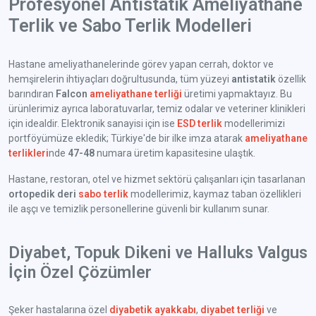
Profesyonel Antistatik Ameliyathane
Terlik ve Sabo Terlik Modelleri
Hastane ameliyathanelerinde görev yapan cerrah, doktor ve
hemşirelerin ihtiyaçları doğrultusunda, tüm yüzeyi
antistatik
özellik
barındıran
Falcon
ameliyathane terliği
üretimi yapmaktayız. Bu
ürünlerimiz ayrıca laboratuvarlar, temiz odalar ve veteriner klinikleri
için idealdir. Elektronik sanayisi için ise
ESD terlik
modellerimizi
portföyümüze ekledik; Türkiye'de bir ilke imza atarak
ameliyathane
terlikleri
nde
47-48
numara üretim kapasitesine ulaştık.
Hastane, restoran, otel ve hizmet sektörü çalışanları için tasarlanan
ortopedik deri
sabo terlik
modellerimiz, kaymaz taban özellikleri
ile aşçı ve temizlik personellerine güvenli bir kullanım sunar.
Diyabet, Topuk Dikeni ve Halluks Valgus
İçin Özel Çözümler
Şeker hastalarına özel
diyabetik ayakkabı
,
diyabet terliği
ve