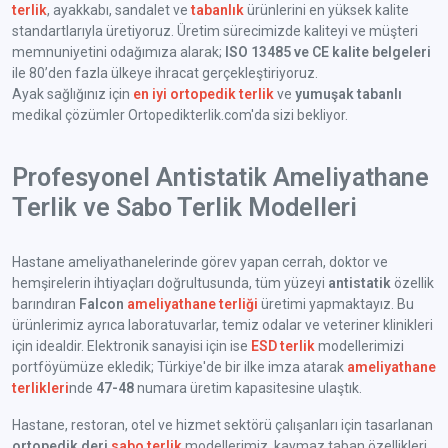
terlik
, ayakkabı, sandalet ve
tabanlık
ürünlerini en yüksek kalite
standartlarıyla üretiyoruz. Üretim sürecimizde kaliteyi ve müşteri
memnuniyetini odağımıza alarak;
ISO 13485 ve CE kalite belgeleri
ile 80’den fazla ülkeye ihracat gerçekleştiriyoruz.
Ayak sağlığınız için
en iyi ortopedik terlik
ve
yumuşak tabanlı
medikal çözümler Ortopedikterlik.com'da sizi bekliyor.
Profesyonel Antistatik Ameliyathane
Terlik ve Sabo Terlik Modelleri
Hastane ameliyathanelerinde görev yapan cerrah, doktor ve
hemşirelerin ihtiyaçları doğrultusunda, tüm yüzeyi
antistatik
özellik
barındıran
Falcon
ameliyathane terliği
üretimi yapmaktayız. Bu
ürünlerimiz ayrıca laboratuvarlar, temiz odalar ve veteriner klinikleri
için idealdir. Elektronik sanayisi için ise
ESD terlik
modellerimizi
portföyümüze ekledik; Türkiye'de bir ilke imza atarak
ameliyathane
terlikleri
nde
47-48
numara üretim kapasitesine ulaştık.
Hastane, restoran, otel ve hizmet sektörü çalışanları için tasarlanan
ortopedik deri
sabo terlik
modellerimiz, kaymaz taban özellikleri