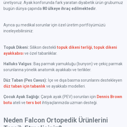
üretiyoruz. Ayak konforunda fark yaratan diyabetik ürün grubumuz
bugün dünya çapında
80 ülkeye ihraç edilmektedir
.
Ayrıca şu medikal sorunlar için özel üretim portföyümüzü
inceleyebilirsiniz:
Topuk Dikeni:
Silikon destekli
topuk dikeni terliği
,
topuk dikeni
ayakkabısı
ve özel tabanlıklar.
Halluks Valgus:
Baş parmak yamukluğu (bunyon) ve çekiç parmak
sorunlarına yönelik anatomik ayakkabı ve terlikler.
Düz Taban (Pes Cavus):
İçe ve dışa basma sorunlarını destekleyen
düz taban için tabanlık
ve ayakkabı modelleri.
Çocuk Ayak Sağlığı:
Çarpık ayak (PEV) sorunları için
Dennis Brown
botu
ateli ve
ters bot
ihtiyaçlarınızda uzman desteği.
Neden Falcon Ortopedik Ürünlerini