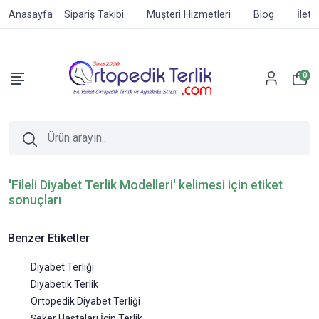
Anasayfa
Sipariş Takibi
Müşteri Hizmetleri
Blog
İleti
0
'Fileli Diyabet Terlik Modelleri' kelimesi için etiket
sonuçları
Benzer Etiketler
Diyabet Terliği
Diyabetik Terlik
Ortopedik Diyabet Terliği
Şeker Hastaları İçin Terlik