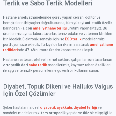
Terlik ve Sabo Terlik Modelleri
Hastane ameliyathanelerinde görev yapan cerrah, doktor ve
hemşirelerin ihtiyaçları doğrultusunda, tüm yüzeyi
antistatik
özellik
barındıran
Falcon
ameliyathane terliği
üretimi yapmaktayız. Bu
ürünlerimiz ayrıca laboratuvarlar, temiz odalar ve veteriner klinikleri
için idealdir. Elektronik sanayisi için ise
ESD terlik
modellerimizi
portföyümüze ekledik; Türkiye'de bir ilke imza atarak
ameliyathane
terlikleri
nde
47-48
numara üretim kapasitesine ulaştık.
Hastane, restoran, otel ve hizmet sektörü çalışanları için tasarlanan
ortopedik deri
sabo terlik
modellerimiz, kaymaz taban özellikleri
ile aşçı ve temizlik personellerine güvenli bir kullanım sunar.
Diyabet, Topuk Dikeni ve Halluks Valgus
İçin Özel Çözümler
Şeker hastalarına özel
diyabetik ayakkabı
,
diyabet terliği
ve
sandalet modellerimizi
tam ortopedik
yapıda ve titiz bir el işçiliği ile