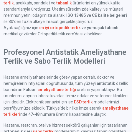
terlik
, ayakkabı, sandalet ve
tabanlık
ürünlerini en yüksek kalite
standartlarıyla üretiyoruz. Üretim sürecimizde kaliteyi ve müşteri
memnuniyetini odağımıza alarak;
ISO 13485 ve CE kalite belgeleri
ile 80’den fazla ülkeye ihracat gerçekleştiriyoruz.
Ayak sağlığınız için
en iyi ortopedik terlik
ve
yumuşak tabanlı
medikal çözümler Ortopedikterlik.com'da sizi bekliyor.
Profesyonel Antistatik Ameliyathane
Terlik ve Sabo Terlik Modelleri
Hastane ameliyathanelerinde görev yapan cerrah, doktor ve
hemşirelerin ihtiyaçları doğrultusunda, tüm yüzeyi
antistatik
özellik
barındıran
Falcon
ameliyathane terliği
üretimi yapmaktayız. Bu
ürünlerimiz ayrıca laboratuvarlar, temiz odalar ve veteriner klinikleri
için idealdir. Elektronik sanayisi için ise
ESD terlik
modellerimizi
portföyümüze ekledik; Türkiye'de bir ilke imza atarak
ameliyathane
terlikleri
nde
47-48
numara üretim kapasitesine ulaştık.
Hastane, restoran, otel ve hizmet sektörü çalışanları için tasarlanan
ortopedik deri
sabo terlik
modellerimiz, kaymaz taban özellikleri