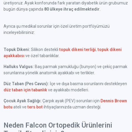
üretiyoruz. Ayak konforunda fark yaratan diyabetik ürün grubumuz
bugün dünya çapında
80 ülkeye ihraç edilmektedir
.
Ayrıca şu medikal sorunlar için özel üretim portföyümüzü
inceleyebilirsiniz:
Topuk Dikeni:
Silikon destekli
topuk dikeni terliği
,
topuk dikeni
ayakkabısı
ve özel tabanlıklar.
Halluks Valgus:
Baş parmak yamukluğu (bunyon) ve çekiç parmak
sorunlarına yönelik anatomik ayakkabı ve terlikler.
Düz Taban (Pes Cavus):
İçe ve dışa basma sorunlarını destekleyen
düz taban için tabanlık
ve ayakkabı modelleri.
Çocuk Ayak Sağlığı:
Çarpık ayak (PEV) sorunları için
Dennis Brown
botu
ateli ve
ters bot
ihtiyaçlarınızda uzman desteği.
Neden Falcon Ortopedik Ürünlerini