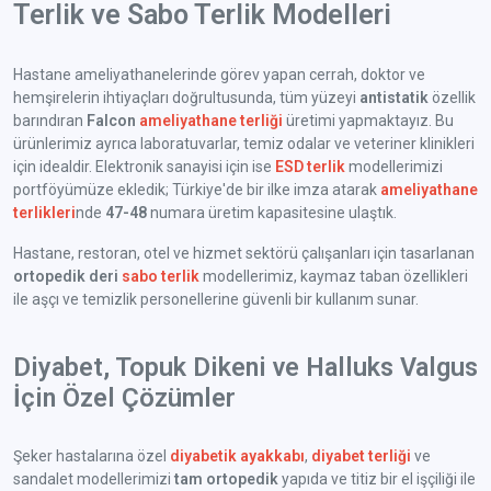
Terlik ve Sabo Terlik Modelleri
Hastane ameliyathanelerinde görev yapan cerrah, doktor ve
hemşirelerin ihtiyaçları doğrultusunda, tüm yüzeyi
antistatik
özellik
barındıran
Falcon
ameliyathane terliği
üretimi yapmaktayız. Bu
ürünlerimiz ayrıca laboratuvarlar, temiz odalar ve veteriner klinikleri
için idealdir. Elektronik sanayisi için ise
ESD terlik
modellerimizi
portföyümüze ekledik; Türkiye'de bir ilke imza atarak
ameliyathane
terlikleri
nde
47-48
numara üretim kapasitesine ulaştık.
Hastane, restoran, otel ve hizmet sektörü çalışanları için tasarlanan
ortopedik deri
sabo terlik
modellerimiz, kaymaz taban özellikleri
ile aşçı ve temizlik personellerine güvenli bir kullanım sunar.
Diyabet, Topuk Dikeni ve Halluks Valgus
İçin Özel Çözümler
Şeker hastalarına özel
diyabetik ayakkabı
,
diyabet terliği
ve
sandalet modellerimizi
tam ortopedik
yapıda ve titiz bir el işçiliği ile