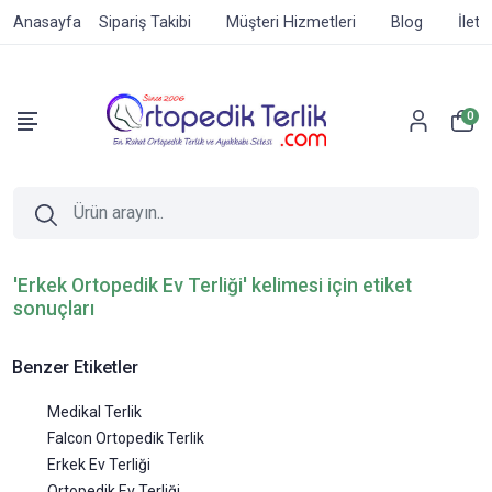
Anasayfa
Sipariş Takibi
Müşteri Hizmetleri
Blog
İleti
0
'Erkek Ortopedik Ev Terliği' kelimesi için etiket
sonuçları
Benzer Etiketler
Medikal Terlik
Falcon Ortopedik Terlik
Erkek Ev Terliği
Ortopedik Ev Terliği