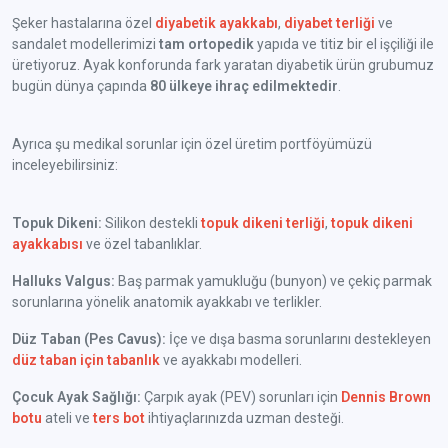
Şeker hastalarına özel
diyabetik ayakkabı
,
diyabet terliği
ve
sandalet modellerimizi
tam ortopedik
yapıda ve titiz bir el işçiliği ile
üretiyoruz. Ayak konforunda fark yaratan diyabetik ürün grubumuz
bugün dünya çapında
80 ülkeye ihraç edilmektedir
.
Ayrıca şu medikal sorunlar için özel üretim portföyümüzü
inceleyebilirsiniz:
Topuk Dikeni:
Silikon destekli
topuk dikeni terliği
,
topuk dikeni
ayakkabısı
ve özel tabanlıklar.
Halluks Valgus:
Baş parmak yamukluğu (bunyon) ve çekiç parmak
sorunlarına yönelik anatomik ayakkabı ve terlikler.
Düz Taban (Pes Cavus):
İçe ve dışa basma sorunlarını destekleyen
düz taban için tabanlık
ve ayakkabı modelleri.
Çocuk Ayak Sağlığı:
Çarpık ayak (PEV) sorunları için
Dennis Brown
botu
ateli ve
ters bot
ihtiyaçlarınızda uzman desteği.