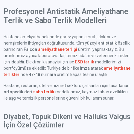
Profesyonel Antistatik Ameliyathane
Terlik ve Sabo Terlik Modelleri
Hastane ameliyathanelerinde görev yapan cerrah, doktor ve
hemşirelerin ihtiyaçları doğrultusunda, tüm yüzeyi
antistatik
özellik
barındıran
Falcon
ameliyathane terliği
üretimi yapmaktayız. Bu
ürünlerimiz ayrıca laboratuvarlar, temiz odalar ve veteriner klinikleri
için idealdir. Elektronik sanayisi için ise
ESD terlik
modellerimizi
portföyümüze ekledik; Türkiye'de bir ilke imza atarak
ameliyathane
terlikleri
nde
47-48
numara üretim kapasitesine ulaştık.
Hastane, restoran, otel ve hizmet sektörü çalışanları için tasarlanan
ortopedik deri
sabo terlik
modellerimiz, kaymaz taban özellikleri
ile aşçı ve temizlik personellerine güvenli bir kullanım sunar.
Diyabet, Topuk Dikeni ve Halluks Valgus
İçin Özel Çözümler