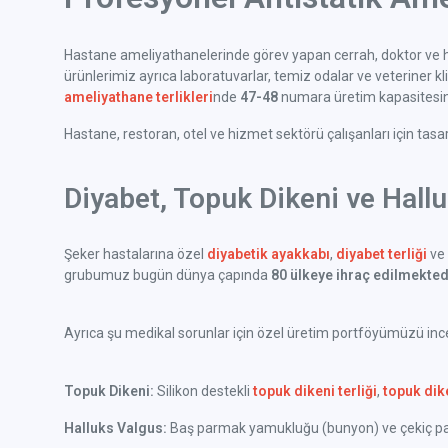
Hastane ameliyathanelerinde görev yapan cerrah, doktor ve h
ürünlerimiz ayrıca laboratuvarlar, temiz odalar ve veteriner klini
ameliyathane terlikleri
nde
47-48
numara üretim kapasitesine
Hastane, restoran, otel ve hizmet sektörü çalışanları için tas
Diyabet, Topuk Dikeni ve Hall
Şeker hastalarına özel
diyabetik ayakkabı
,
diyabet terliği
ve 
grubumuz bugün dünya çapında
80 ülkeye ihraç edilmekted
Ayrıca şu medikal sorunlar için özel üretim portföyümüzü incel
Topuk Dikeni:
Silikon destekli
topuk dikeni terliği
,
topuk dik
Halluks Valgus:
Baş parmak yamukluğu (bunyon) ve çekiç parm