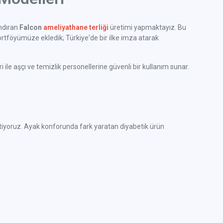
ındıran
Falcon
ameliyathane terliği
üretimi yapmaktayız. Bu
rtföyümüze ekledik; Türkiye'de bir ilke imza atarak
ile aşçı ve temizlik personellerine güvenli bir kullanım sunar.
e üretiyoruz. Ayak konforunda fark yaratan diyabetik ürün