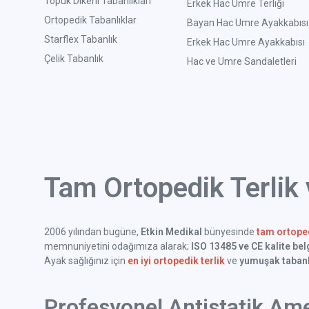
Topuk Dikeni Tabanlıkları
Erkek Hac Umre Terliği
Ortopedik Tabanlıklar
Bayan Hac Umre Ayakkabısı
Starflex Tabanlık
Erkek Hac Umre Ayakkabısı
Çelik Tabanlık
Hac ve Umre Sandaletleri
Tam Ortopedik Terlik
2006 yılından bugüne,
Etkin Medikal
bünyesinde
tam ortoped
memnuniyetini odağımıza alarak;
ISO 13485 ve CE kalite bel
Ayak sağlığınız için
en iyi ortopedik terlik
ve
yumuşak tabanl
Profesyonel Antistatik Ame