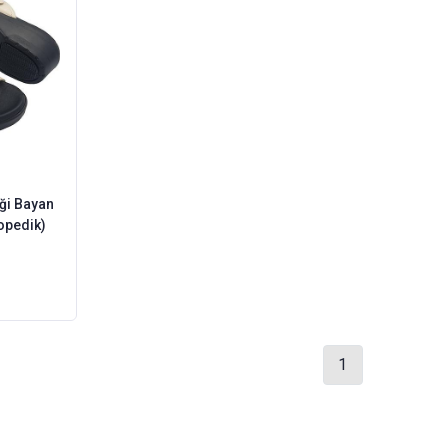
iği Bayan
opedik)
1