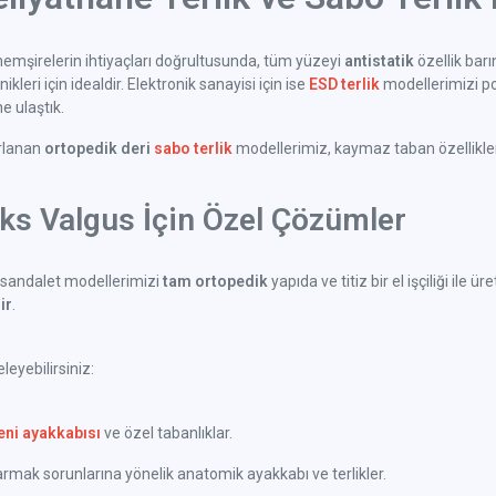
emşirelerin ihtiyaçları doğrultusunda, tüm yüzeyi
antistatik
özellik bar
kleri için idealdir. Elektronik sanayisi için ise
ESD terlik
modellerimizi po
 ulaştık.
arlanan
ortopedik deri
sabo terlik
modellerimiz, kaymaz taban özellikleri 
uks Valgus İçin Özel Çözümler
sandalet modellerimizi
tam ortopedik
yapıda ve titiz bir el işçiliği il
ir
.
eyebilirsiniz:
eni ayakkabısı
ve özel tabanlıklar.
ak sorunlarına yönelik anatomik ayakkabı ve terlikler.