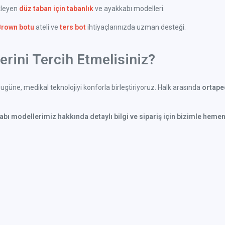
kleyen
düz taban için tabanlık
ve ayakkabı modelleri.
Brown botu
ateli ve
ters bot
ihtiyaçlarınızda uzman desteği.
rini Tercih Etmelisiniz?
güne, medikal teknolojiyi konforla birleştiriyoruz. Halk arasında
ortaped
kabı modellerimiz hakkında detaylı bilgi ve sipariş için bizimle hemen