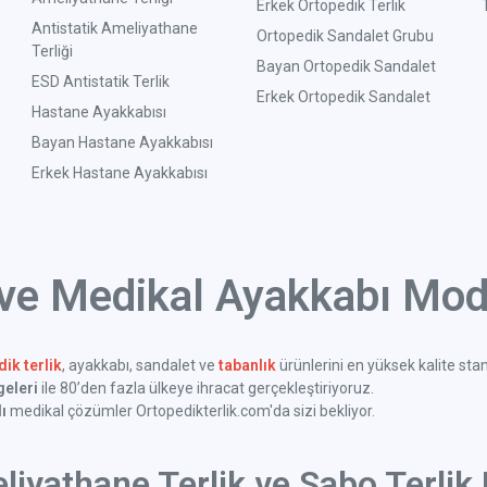
Erkek Ortopedik Terlik
Antistatik Ameliyathane
Ortopedik Sandalet Grubu
Terliği
Bayan Ortopedik Sandalet
ESD Antistatik Terlik
Erkek Ortopedik Sandalet
Hastane Ayakkabısı
Bayan Hastane Ayakkabısı
Erkek Hastane Ayakkabısı
 ve Medikal Ayakkabı Mode
ik terlik
, ayakkabı, sandalet ve
tabanlık
ürünlerini en yüksek kalite sta
geleri
ile 80’den fazla ülkeye ihracat gerçekleştiriyoruz.
ı
medikal çözümler Ortopedikterlik.com'da sizi bekliyor.
liyathane Terlik ve Sabo Terlik 