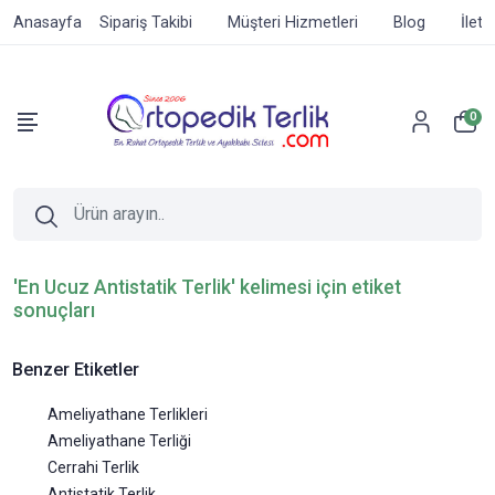
Anasayfa
Sipariş Takibi
Müşteri Hizmetleri
Blog
İleti
0
'En Ucuz Antistatik Terlik' kelimesi için etiket
sonuçları
Benzer Etiketler
Ameliyathane Terlikleri
Ameliyathane Terliği
Cerrahi Terlik
Antistatik Terlik