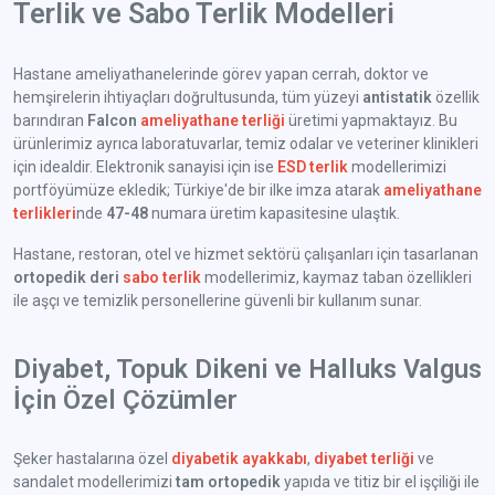
Terlik ve Sabo Terlik Modelleri
Hastane ameliyathanelerinde görev yapan cerrah, doktor ve
hemşirelerin ihtiyaçları doğrultusunda, tüm yüzeyi
antistatik
özellik
barındıran
Falcon
ameliyathane terliği
üretimi yapmaktayız. Bu
ürünlerimiz ayrıca laboratuvarlar, temiz odalar ve veteriner klinikleri
için idealdir. Elektronik sanayisi için ise
ESD terlik
modellerimizi
portföyümüze ekledik; Türkiye'de bir ilke imza atarak
ameliyathane
terlikleri
nde
47-48
numara üretim kapasitesine ulaştık.
Hastane, restoran, otel ve hizmet sektörü çalışanları için tasarlanan
ortopedik deri
sabo terlik
modellerimiz, kaymaz taban özellikleri
ile aşçı ve temizlik personellerine güvenli bir kullanım sunar.
Diyabet, Topuk Dikeni ve Halluks Valgus
İçin Özel Çözümler
Şeker hastalarına özel
diyabetik ayakkabı
,
diyabet terliği
ve
sandalet modellerimizi
tam ortopedik
yapıda ve titiz bir el işçiliği ile