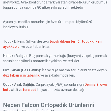
üretiyoruz. Ayak konforunda fark yaratan diyabetik ürün grubumuz
bugün dünya çapında
80 ülkeye ihraç edilmektedir
.
Ayrıca şu medikal sorunlar için özel üretim portföyümüzü
inceleyebilirsiniz:
Topuk Dikeni:
Silikon destekli
topuk dikeni terliği
,
topuk dikeni
ayakkabısı
ve özel tabanlıklar.
Halluks Valgus:
Baş parmak yamukluğu (bunyon) ve çekiç parmak
sorunlarına yönelik anatomik ayakkabı ve terlikler.
Düz Taban (Pes Cavus):
İçe ve dışa basma sorunlarını destekleyen
düz taban için tabanlık
ve ayakkabı modelleri.
Çocuk Ayak Sağlığı:
Çarpık ayak (PEV) sorunları için
Dennis Brown
botu
ateli ve
ters bot
ihtiyaçlarınızda uzman desteği.
Neden Falcon Ortopedik Ürünlerini