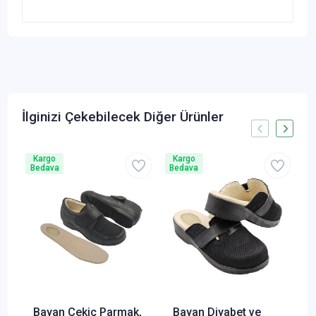
İlginizi Çekebilecek Diğer Ürünler
Kargo
Kargo
Bedava
Bedava
B
Bayan Çekiç Parmak,
Bayan Diyabet ve