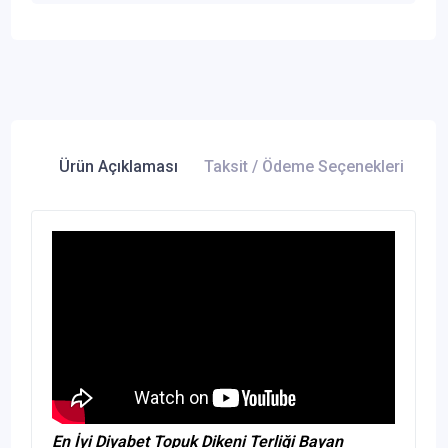
Ürün Açıklaması
Taksit / Ödeme Seçenekleri
Ür
En İyi Diyabet Topuk Dikeni Terliği Bayan