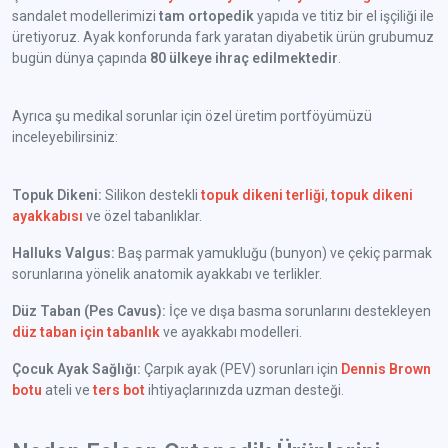
sandalet modellerimizi
tam ortopedik
yapıda ve titiz bir el işçiliği ile
üretiyoruz. Ayak konforunda fark yaratan diyabetik ürün grubumuz
bugün dünya çapında
80 ülkeye ihraç edilmektedir
.
Ayrıca şu medikal sorunlar için özel üretim portföyümüzü
inceleyebilirsiniz:
Topuk Dikeni:
Silikon destekli
topuk dikeni terliği
,
topuk dikeni
ayakkabısı
ve özel tabanlıklar.
Halluks Valgus:
Baş parmak yamukluğu (bunyon) ve çekiç parmak
sorunlarına yönelik anatomik ayakkabı ve terlikler.
Düz Taban (Pes Cavus):
İçe ve dışa basma sorunlarını destekleyen
düz taban için tabanlık
ve ayakkabı modelleri.
Çocuk Ayak Sağlığı:
Çarpık ayak (PEV) sorunları için
Dennis Brown
botu
ateli ve
ters bot
ihtiyaçlarınızda uzman desteği.