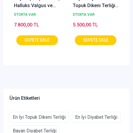
Halluks Valgus ve
Topuk Dikeni Terliği
Topuk Dikeni
Yazlık EPTODTY165S
STOKTA VAR
STOKTA VAR
Ayakkabısı
(Ortopedik ve Deri)
7.800,00 TL
5.500,00 TL
Ürün Etiketleri
En İyi Topuk Dikeni Terliği
En İyi Diyabet Terliği
Bayan Diyabet Terliği