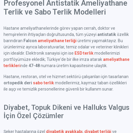
Profesyonel Antistatik Ameliyathane
Terlik ve Sabo Terlik Modelleri
Hastane ameliyathanelerinde görev yapan cerrah, doktor ve
hemşirelerin ihtiyaçları doğrultusunda, tüm yüzeyi
antistatik
özellik
barındıran
Falcon
ameliyathane terliği
üretimi yapmaktayız. Bu
ürünlerimiz ayrıca laboratuvarlar, temiz odalar ve veteriner klinikleri
için idealdir. Elektronik sanayisi için ise
ESD terlik
modellerimizi
portföyümüze ekledik; Türkiye'de bir ilke imza atarak
ameliyathane
terlikleri
nde
47-48
numara üretim kapasitesine ulaştık.
Hastane, restoran, otel ve hizmet sektörü çalışanları için tasarlanan
ortopedik deri
sabo terlik
modellerimiz, kaymaz taban özellikleri
ile aşçı ve temizlik personellerine güvenli bir kullanım sunar.
Diyabet, Topuk Dikeni ve Halluks Valgus
İçin Özel Çözümler
Şeker hastalarına özel
diyabetik ayakkabı
,
diyabet terliği
ve