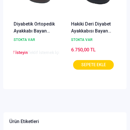
Diyabetik Ortopedik
Hakiki Deri Diyabet
Ayakkabı Bayan
Ayakkabısı Bayan
Yazlık Kahverengi
Yazlık Siyah ODY03S
STOKTA VAR
STOKTA VAR
ODY03F
6.750,00 TL
en Teklif İsteyin
Teklif İstemek İçin Tıklayınız
Ürün Etiketleri