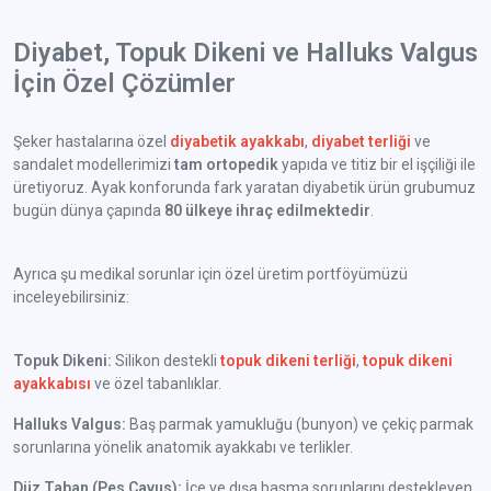
Diyabet, Topuk Dikeni ve Halluks Valgus
İçin Özel Çözümler
Şeker hastalarına özel
diyabetik ayakkabı
,
diyabet terliği
ve
sandalet modellerimizi
tam ortopedik
yapıda ve titiz bir el işçiliği ile
üretiyoruz. Ayak konforunda fark yaratan diyabetik ürün grubumuz
bugün dünya çapında
80 ülkeye ihraç edilmektedir
.
Ayrıca şu medikal sorunlar için özel üretim portföyümüzü
inceleyebilirsiniz:
Topuk Dikeni:
Silikon destekli
topuk dikeni terliği
,
topuk dikeni
ayakkabısı
ve özel tabanlıklar.
Halluks Valgus:
Baş parmak yamukluğu (bunyon) ve çekiç parmak
sorunlarına yönelik anatomik ayakkabı ve terlikler.
Düz Taban (Pes Cavus):
İçe ve dışa basma sorunlarını destekleyen