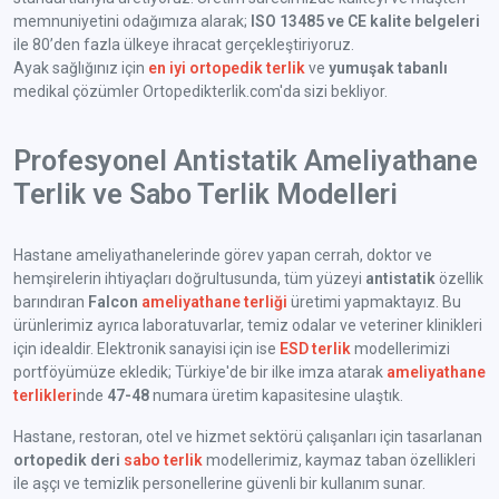
memnuniyetini odağımıza alarak;
ISO 13485 ve CE kalite belgeleri
ile 80’den fazla ülkeye ihracat gerçekleştiriyoruz.
Ayak sağlığınız için
en iyi ortopedik terlik
ve
yumuşak tabanlı
medikal çözümler Ortopedikterlik.com'da sizi bekliyor.
Profesyonel Antistatik Ameliyathane
Terlik ve Sabo Terlik Modelleri
Hastane ameliyathanelerinde görev yapan cerrah, doktor ve
hemşirelerin ihtiyaçları doğrultusunda, tüm yüzeyi
antistatik
özellik
barındıran
Falcon
ameliyathane terliği
üretimi yapmaktayız. Bu
ürünlerimiz ayrıca laboratuvarlar, temiz odalar ve veteriner klinikleri
için idealdir. Elektronik sanayisi için ise
ESD terlik
modellerimizi
portföyümüze ekledik; Türkiye'de bir ilke imza atarak
ameliyathane
terlikleri
nde
47-48
numara üretim kapasitesine ulaştık.
Hastane, restoran, otel ve hizmet sektörü çalışanları için tasarlanan
ortopedik deri
sabo terlik
modellerimiz, kaymaz taban özellikleri
ile aşçı ve temizlik personellerine güvenli bir kullanım sunar.