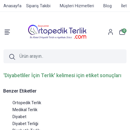
Anasayfa
Sipariş Takibi
Müşteri Hizmetleri
Blog
İleti
0
'Diyabetliler İçin Terlik' kelimesi için etiket sonuçları
Benzer Etiketler
Ortopedik Terlik
Medikal Terlik
Diyabet
Diyabet Terliği