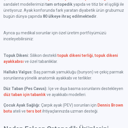
sandalet modellerimizi
tam ortopedik
yapıda ve titiz bir el işçiliği ile
üretiyoruz. Ayak konforunda fark yaratan diyabetik ürün grubumuz
bugün dünya çapında
80 ülkeye ihraç edilmektedir
.
Ayrıca şu medikal sorunlar için özel üretim portföyümüzü
inceleyebilirsiniz:
Topuk Dikeni:
Silikon destekli
topuk dikeni terliği
,
topuk dikeni
ayakkabısı
ve özel tabanlıklar.
Halluks Valgus:
Baş parmak yamukluğu (bunyon) ve çekiç parmak
sorunlarına yönelik anatomik ayakkabı ve terlikler.
Düz Taban (Pes Cavus):
İçe ve dışa basma sorunlarını destekleyen
düz taban için tabanlık
ve ayakkabı modelleri.
Çocuk Ayak Sağlığı:
Çarpık ayak (PEV) sorunları için
Dennis Brown
botu
ateli ve
ters bot
ihtiyaçlarınızda uzman desteği.