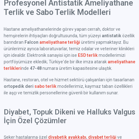
Profesyonel Antistatik Ameliyathane
Terlik ve Sabo Terlik Modelleri
Hastane ameliyathanelerinde görev yapan cerrah, doktor ve
hemşirelerin ihtiyaçları doğrultusunda, tüm yüzeyi
antistatik
özellik
barındıran
Falcon
ameliyathane terliği
üretimi yapmaktayız. Bu
ürünlerimiz ayrıca laboratuvarlar, temiz odalar ve veteriner klinikleri
için idealdir. Elektronik sanayisi için ise
ESD terlik
modellerimizi
portföyümüze ekledik; Türkiye'de bir ilke imza atarak
ameliyathane
terlikleri
nde
47-48
numara üretim kapasitesine ulaştık.
Hastane, restoran, otel ve hizmet sektörü çalışanları için tasarlanan
ortopedik deri
sabo terlik
modellerimiz, kaymaz taban özellikleri
ile aşçı ve temizlik personellerine güvenli bir kullanım sunar.
Diyabet, Topuk Dikeni ve Halluks Valgus
İçin Özel Çözümler
Şeker hastalarına özel
diyabetik ayakkabı
,
diyabet terliği
ve